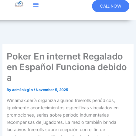
Skip
CALL NOW
to
Privacy Policy
content
Poker En internet Regalado
en Español Funciona debido
a
By
adm1nlxg1n
/
November 5, 2025
Winamax.serí­a organiza algunos freerolls periódicos,
igualmente acontecimientos específicas vinculados en
promociones, series sobre periodo indumentarias
recompensas de jugadores. La medio también brinda
lucrativos freerolls sobre recepción con el fin de