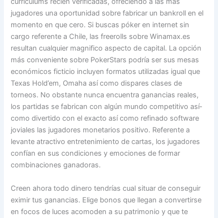
currículums recién verificadas, ofreciendo a las más
jugadores una oportunidad sobre fabricar un bankroll en el
momento en que cero.
Si buscas póker en internet sin
cargo referente a Chile, las freerolls sobre Winamax.es
resultan cualquier magnifico aspecto de capital. La opción
más conveniente sobre PokerStars podrí­a ser sus mesas
económicos ficticio incluyen formatos utilizadas igual que
Texas Hold’em, Omaha así­ como dispares clases de
torneos. No obstante nunca encuentra ganancias reales,
los partidas se fabrican con algún mundo competitivo así­
como divertido con el exacto así­ como refinado software
joviales las jugadores monetarios positivo. Referente a
levante atractivo entretenimiento de cartas, los jugadores
confían en sus condiciones y emociones de formar
combinaciones ganadoras.
Creen ahora todo dinero tendrías cual situar de conseguir
eximir tus ganancias. Elige bonos que llegan a convertirse
en focos de luces acomoden a su patrimonio y que te