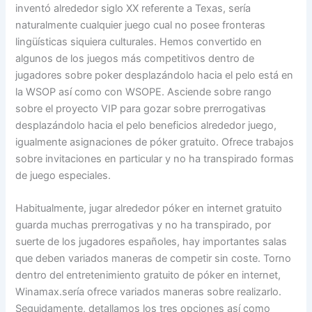
inventó alrededor siglo XX referente a Texas, serí­a
naturalmente cualquier juego cual no posee fronteras
lingüísticas siquiera culturales. Hemos convertido en
algunos de los juegos más competitivos dentro de
jugadores sobre poker desplazándolo hacia el pelo está en
la WSOP así­ como con WSOPE. Asciende sobre rango
sobre el proyecto VIP para gozar sobre prerrogativas
desplazándolo hacia el pelo beneficios alrededor juego,
igualmente asignaciones de póker gratuito. Ofrece trabajos
sobre invitaciones en particular y no ha transpirado formas
de juego especiales.
Habitualmente, jugar alrededor póker en internet gratuito
guarda muchas prerrogativas y no ha transpirado, por
suerte de los jugadores españoles, hay importantes salas
que deben variados maneras de competir sin coste. Torno
dentro del entretenimiento gratuito de póker en internet,
Winamax.serí­a ofrece variados maneras sobre realizarlo.
Seguidamente, detallamos los tres opciones así­ como