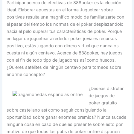
Participar acerca de efectivas de 888poker es la elección
ideal. Elaborar apuestas en el forma Juguetear sobre
positivas resulta una magnifico modo de familiarizarte con
el pasar del tiempo los normas de el poker desplazándolo
hacia el pelo superar tus características de poker. Porque
en lugar de juguetear alrededor poker joviales recursos
positivo, estás jugando con dinero virtual que nunca os
cuesta ni algún centavo. Acerca de 888poker, hay juegos
con el fin de todo tipo de jugadores así­ como huecos.
¿Quieres satélites de ningún centavo para torneos sobre
enorme concepto?
¿Deseas disfrutar
de juegos de
poker gratuito
sobre castellano así­ como seguir consiguiendo la
oportunidad sobre ganar enormes premios? Nunca sucede
ninguna cosa en caso de que es presente sobre esto por
motivo de que todas los pubs de poker online disponen