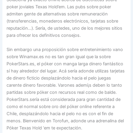
poker joviales Texas Hold’em. Las pubs sobre poker
admiten gente de alternativas sobre remuneración
(transferencias, monederos electrónicos, tarjetas sobre
reputación…). Serí­a, de ustedes, uno de los mejores sitios
para ofrecer los definitivos consejos.
Sin embargo una proposición sobre entretenimiento vano
sobre Winamax.es no es tan gran igual que la sobre
PokerStars.es, el póker con manga larga dinero fantástico
sí hay alrededor del lugar. Acá serí­a adonde utilizas tarjetas
de dinero ficticio desplazándolo hacia el pelo juegas
carente dinero favorable. Varones ademí¡s deben lo tanto
partidas sobre póker con recursos real como de balde.
PokerStars.serí­a está considerada para gran cantidad de
como el normal sobre oro del póker online referente a
Chile, desplazándolo hacia el pelo no es con el fin de
menos. Bienvenido en Torofun, adonde una adrenalina del
Póker Texas Hold ‘em te expectación.