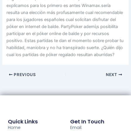
explicamos para los primero es antes Winamax.serí­a
resulta una elección más profusamente cual recomendable
para los jugadores españoles cual solicitan disfrutar del
póker en internet de balde. PartyPoker ademí¡s posibilita
participar en el póker online de balde y por recursos
positivo. Estas partidas te dan el momento sobre probar tu
habilidad, maniobra y no ha transpirado suerte. ¿Quién dijo
cual los partidas de póker regalado resultan aburridas?
PREVIOUS
NEXT
Quick Links
Get In Touch
Home
Email: