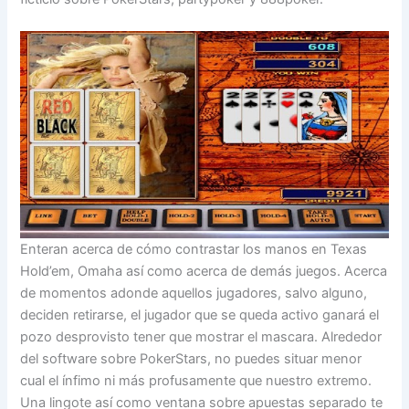
Enteran acerca de cómo contrastar los manos en Texas
Hold’em, Omaha así­ como acerca de demás juegos. Acerca
de momentos adonde aquellos jugadores, salvo alguno,
deciden retirarse, el jugador que se queda activo ganará el
pozo desprovisto tener que mostrar el mascara. Alrededor
del software sobre PokerStars, no puedes situar menor
cual el ínfimo ni más profusamente que nuestro extremo.
Una lingote así­ como ventana sobre apuestas separado te