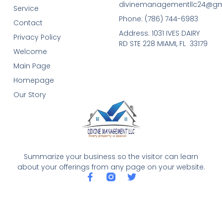
divinemanagementllc24@gm
Service
Phone: (786) 744-6983
Contact
Address: 1031 IVES DAIRY
Privacy Policy
RD STE 228 MIAMI, FL 33179
Welcome
Main Page
Homepage
Our Story
Summarize your business so the visitor can learn
about your offerings from any page on your website.
F
T
a
w
c
i
e
t
b
t
o
e