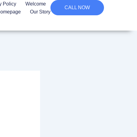
y Policy
Welcome
CALL NOW
omepage
Our Story