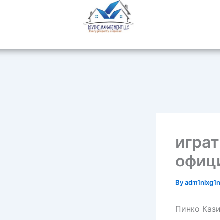
Skip
to
content
играт
офиц
By
adm1nlxg1
Пинко Кази