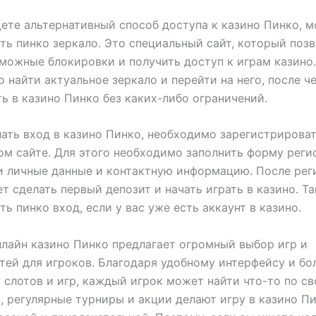
ете альтернативный способ доступа к казино Пинко, 
ть пинко зеркало. Это специальный сайт, который поз
можные блокировки и получить доступ к играм казино.
 найти актуальное зеркало и перейти на него, после ч
ть в казино Пинко без каких-либо ограничений.
ать вход в казино Пинко, необходимо зарегистрироват
м сайте. Для этого необходимо заполнить форму реги
и личные данные и контактную информацию. После ре
т сделать первый депозит и начать играть в казино. 
ть пинко вход, если у вас уже есть аккаунт в казино.
нлайн казино Пинко предлагает огромный выбор игр и
ей для игроков. Благодаря удобному интерфейсу и б
 слотов и игр, каждый игрок может найти что-то по св
, регулярные турниры и акции делают игру в казино П