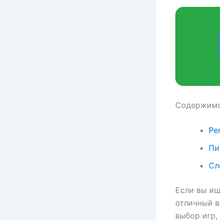
Содержим
Ре
Пи
Сл
Если вы ищ
отличный в
выбор игр,