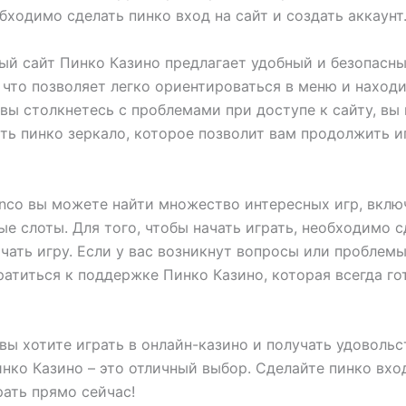
обходимо сделать пинко вход на сайт и создать аккаунт
й сайт Пинко Казино предлагает удобный и безопасн
 что позволяет легко ориентироваться в меню и наход
 вы столкнетесь с проблемами при доступе к сайту, вы
ть пинко зеркало, которое позволит вам продолжить и
inco вы можете найти множество интересных игр, вклю
ые слоты. Для того, чтобы начать играть, необходимо с
ачать игру. Если у вас возникнут вопросы или проблемы
атиться к поддержке Пинко Казино, которая всегда го
 вы хотите играть в онлайн-казино и получать удовольс
инко Казино – это отличный выбор. Сделайте пинко вход
рать прямо сейчас!