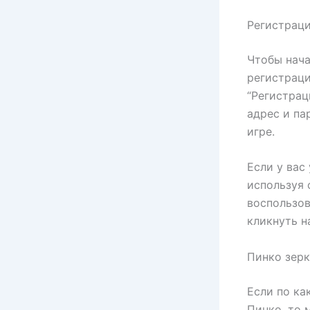
Регистраци
Чтобы нача
регистраци
“Регистрац
адрес и па
игре.
Если у вас
используя 
воспользов
кликнуть н
Пинко зерк
Если по ка
Пинко, то 