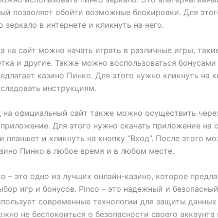
рый позволяет обойти возможные блокировки. Для это
о зеркало в интернете и кликнуть на него.
а на сайт можно начать играть в различные игры, таки
етка и другие. Также можно воспользоваться бонусами
едлагает казино Пинко. Для этого нужно кликнуть на к
 следовать инструкциям.
 на официальный сайт также можно осуществить чере
приложение. Для этого нужно скачать приложение на 
и планшет и кликнуть на кнопку “Вход”. После этого м
азино Пинко в любое время и в любом месте.
co – это одно из лучших онлайн-казино, которое предла
бор игр и бонусов. Pinco – это надежный и безопасный
пользует современные технологии для защиты данных 
жно не беспокоиться о безопасности своего аккаунта 