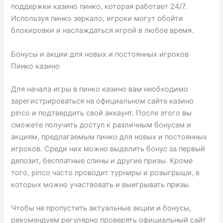
поддержки казино пинко, которая работает 24/7.
Используя пинко зеркало, игроки могут обойти
блокировки и наслаждаться игрой в любое время.
Бонусы и акции для новых и постоянных игроков
Пинко казино
Для начала игры в пинко казино вам необходимо
зарегистрироваться на официальном сайте казино
pinco и подтвердить свой аккаунт. После этого вы
сможете получить доступ к различным бонусам и
акциям, предлагаемым пинко для новых и постоянных
игроков. Среди них можно выделить бонус за первый
депозит, бесплатные спины и другие призы. Кроме
того, pinco часто проводит турниры и розыгрыши, в
которых можно участвовать и выигрывать призы.
Чтобы не пропустить актуальные акции и бонусы,
рекомендуем регулярно проверять официальный сайт