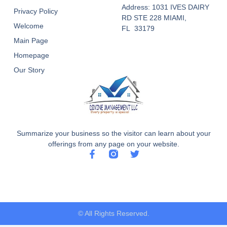
Address: 1031 IVES DAIRY
Privacy Policy
RD STE 228 MIAMI,
Welcome
FL 33179
Main Page
Homepage
Our Story
Summarize your business so the visitor can learn about your
offerings from any page on your website.
F
T
a
w
c
i
e
t
b
t
o
e
o
r
© All Rights Reserved.
k
-