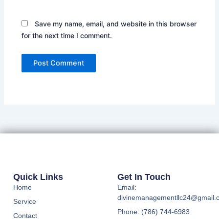
Save my name, email, and website in this browser
for the next time I comment.
Quick Links
Get In Touch
Home
Email:
divinemanagementllc24@gmail.
Service
Phone: (786) 744-6983
Contact