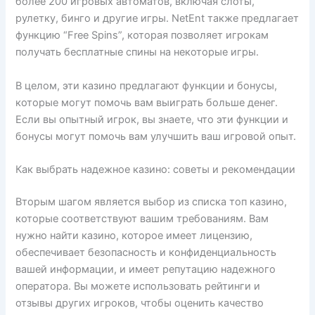
более 200 игровых автоматов, включая слоты,
рулетку, бинго и другие игры. NetEnt также предлагает
функцию “Free Spins”, которая позволяет игрокам
получать бесплатные спины на некоторые игры.
В целом, эти казино предлагают функции и бонусы,
которые могут помочь вам выиграть больше денег.
Если вы опытный игрок, вы знаете, что эти функции и
бонусы могут помочь вам улучшить ваш игровой опыт.
Как выбрать надежное казино: советы и рекомендации
Вторым шагом является выбор из списка топ казино,
которые соответствуют вашим требованиям. Вам
нужно найти казино, которое имеет лицензию,
обеспечивает безопасность и конфиденциальность
вашей информации, и имеет репутацию надежного
оператора. Вы можете использовать рейтинги и
отзывы других игроков, чтобы оценить качество