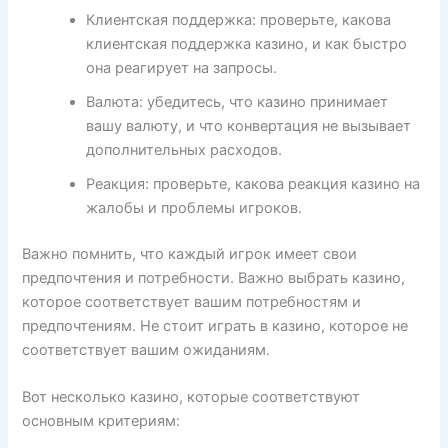
Клиентская поддержка: проверьте, какова
клиентская поддержка казино, и как быстро
она реагирует на запросы.
Валюта: убедитесь, что казино принимает
вашу валюту, и что конвертация не вызывает
дополнительных расходов.
Реакция: проверьте, какова реакция казино на
жалобы и проблемы игроков.
Важно помнить, что каждый игрок имеет свои
предпочтения и потребности. Важно выбрать казино,
которое соответствует вашим потребностям и
предпочтениям. Не стоит играть в казино, которое не
соответствует вашим ожиданиям.
Вот несколько казино, которые соответствуют
основным критериям: