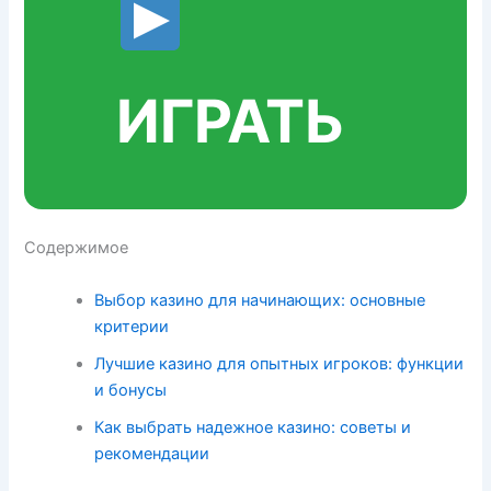
ИГРАТЬ
Содержимое
Выбор казино для начинающих: основные
критерии
Лучшие казино для опытных игроков: функции
и бонусы
Как выбрать надежное казино: советы и
рекомендации