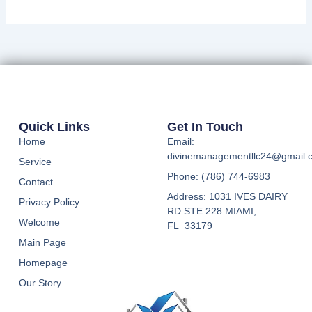
Quick Links
Get In Touch
Home
Email:
divinemanagementllc24@gmail.
Service
Phone: (786) 744-6983
Contact
Address: 1031 IVES DAIRY
Privacy Policy
RD STE 228 MIAMI,
Welcome
FL 33179
Main Page
Homepage
Our Story