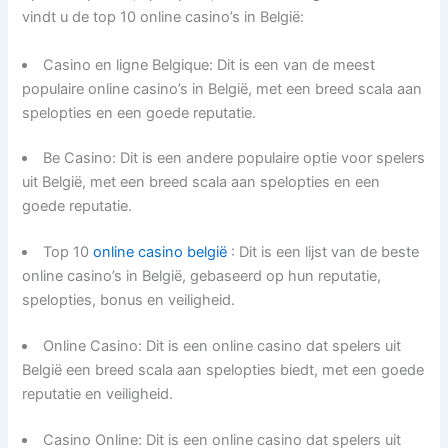
vindt u de top 10 online casino’s in België:
Casino en ligne Belgique: Dit is een van de meest
populaire online casino’s in België, met een breed scala aan
spelopties en een goede reputatie.
Be Casino: Dit is een andere populaire optie voor spelers
uit België, met een breed scala aan spelopties en een
goede reputatie.
Top 10
online casino belgië
: Dit is een lijst van de beste
online casino’s in België, gebaseerd op hun reputatie,
spelopties, bonus en veiligheid.
Online Casino: Dit is een online casino dat spelers uit
België een breed scala aan spelopties biedt, met een goede
reputatie en veiligheid.
Casino Online: Dit is een online casino dat spelers uit