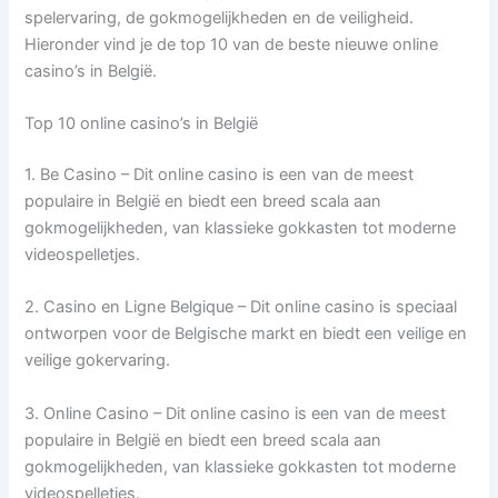
spelervaring, de gokmogelijkheden en de veiligheid.
Hieronder vind je de top 10 van de beste nieuwe online
casino’s in België.
Top 10 online casino’s in België
1. Be Casino – Dit online casino is een van de meest
populaire in België en biedt een breed scala aan
gokmogelijkheden, van klassieke gokkasten tot moderne
videospelletjes.
2. Casino en Ligne Belgique – Dit online casino is speciaal
ontworpen voor de Belgische markt en biedt een veilige en
veilige gokervaring.
3. Online Casino – Dit online casino is een van de meest
populaire in België en biedt een breed scala aan
gokmogelijkheden, van klassieke gokkasten tot moderne
videospelletjes.