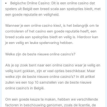
Belgische Online Casino: Dit is een online casino dat
spelers uit België een breed scala aan spelopties biedt, met
een goede reputatie en veiligheid.
Wanneer je een online casino kiest, is het belangrijk om te
controleren of het casino een goede reputatie heeft, een
breed scala aan spelopties biedt en veilig is. Hierdoor kan
je een veilig en leuke spelervaring hebben.
Welke zijn de beste nieuwe online casino’s?
Als je op zoek bent naar een online casino waar je veilig en
veilig kunt gokken, zijn er veel opties beschikbaar. Maar
welke zijn de beste nieuwe online casino’s? In dit artikel
zullen we een top 10 samstellen van de beste nieuwe
online casino’s in België.
Om een goede keuze te maken, hebben we verschillende
factoren in beschouwing genomen, zoals de licentie, de