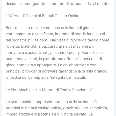
desidera immergersi in un mondo di fortuna e divertimento.
L’Offerta di Giochi di Bethall Casino Online
Bethall casino online vanta una selezione di giochi
estremamente diversificata, in grado di soddisfare i gusti
dei giocatori più esigenti. Dai classici giochi da tavolo come
roulette, blackjack e baccarat, alle slot machine più
innovative e accattivanti, passando per il poker e le sue
numerose varianti, la piattaforma offre un’esperienza di
gioco completa e appagante. La collaborazione con i
principali provider di software garantisce la qualità grafica,
la fluidità del gameplay e l’integrità dei risultati.
Le Slot Machine: Un Mondo di Temi e Funzionalità
Le slot machine rappresentano una delle sezioni più
popolari di bethall casino online, grazie alla loro semplicità,
immediatezza e al potenziale di vincita elevato. La