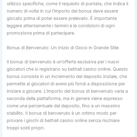
utilizzo specifiche, come il requisito di puntata, che indica il
numero di volte in cui l’importo del bonus deve essere
giocato prima di poter essere prelevato. È importante
leggere attentamente i termini e le condizioni di ogni
promozione prima di partecipare.
Bonus di Benvenuto: Un Inizio di Gioco in Grande Stile
Il bonus di benvenuto è un’offerta esclusiva per i nuovi
giocatori che si registrano su bethall casino online. Questo
bonus consiste in un incremento del deposito iniziale, che
permette ai giocatori di avere più fondi a disposizione per
iniziare a giocare. L’importo del bonus di benvenuto varia a
seconda della piattaforma, ma in genere viene espresso
come una percentuale del deposito, fino a un massimo
stabilito. Il bonus di benvenuto è un ottimo modo per
provare i giochi di bethall casino online senza rischiare
troppi soldi propri.