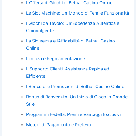
L’Offerta di Giochi di Bethall Casino Online
Le Slot Machine: Un Mondo di Temi e Funzionalità
I Giochi da Tavolo: Un’Esperienza Autentica e
Coinvolgente
La Sicurezza e l’Affidabilità di Bethall Casino
Online
Licenza e Regolamentazione
Il Supporto Clienti: Assistenza Rapida ed
Efficiente
I Bonus e le Promozioni di Bethall Casino Online
Bonus di Benvenuto: Un Inizio di Gioco in Grande
Stile
Programmi Fedeltà: Premi e Vantaggi Esclusivi
Metodi di Pagamento e Prelievo