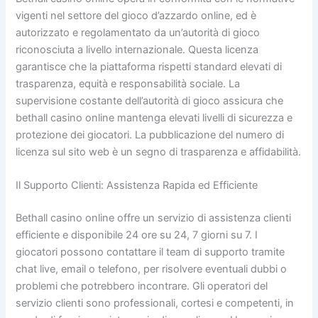
vigenti nel settore del gioco d’azzardo online, ed è
autorizzato e regolamentato da un’autorità di gioco
riconosciuta a livello internazionale. Questa licenza
garantisce che la piattaforma rispetti standard elevati di
trasparenza, equità e responsabilità sociale. La
supervisione costante dell’autorità di gioco assicura che
bethall casino online mantenga elevati livelli di sicurezza e
protezione dei giocatori. La pubblicazione del numero di
licenza sul sito web è un segno di trasparenza e affidabilità.
Il Supporto Clienti: Assistenza Rapida ed Efficiente
Bethall casino online offre un servizio di assistenza clienti
efficiente e disponibile 24 ore su 24, 7 giorni su 7. I
giocatori possono contattare il team di supporto tramite
chat live, email o telefono, per risolvere eventuali dubbi o
problemi che potrebbero incontrare. Gli operatori del
servizio clienti sono professionali, cortesi e competenti, in