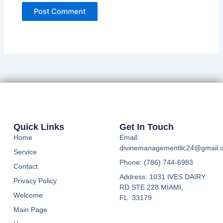
Quick Links
Get In Touch
Home
Email:
divinemanagementllc24@gmail.
Service
Phone: (786) 744-6983
Contact
Address: 1031 IVES DAIRY
Privacy Policy
RD STE 228 MIAMI,
Welcome
FL 33179
Main Page