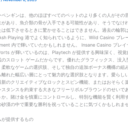
ーペンギンは、他のほぼすべてのペットのより多くの人がその
性があり、魚介類の骨が入手できる可能性があり、そうでなけ
たは低下させるときに驚かせることはできません。過去の輪郭
sh Playing 港でよく知られているように、Wild Casino プ
citement 内で輝いていたかもしれません。
Insane Casino プレ
re Ports が輝いているのは、Playtech が提供する興味深く、
載のスロット ゲームだからです。優れたグラフィックス、没入
、柔軟なゲームの選択肢、そして独自の追加ボーナス機構の組
ら離れた幅広い層にとって魅力的な選択肢となります。愛らし
最新のクリエイティブなロックとスピン機能、またはおそらく
ンスタンスを約束する大きなフリーリボルブラウンドのせいで
うか。賭け金を慎重にコントロールし、特別な機能を賢く利用
の砂漠の中で重要な勝利を祝っていることに気づくかもしれま
ムが提供するもの