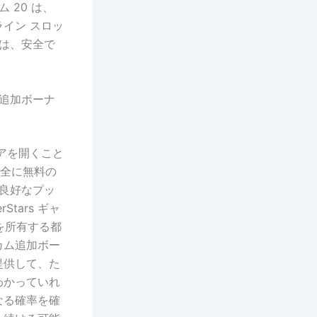
 20 は、
イン スロッ
係は、安全で
 追加ボーナ
アを開くこと
完全に無料の
の良好なプッ
tars ギャ
er を所有する都
カム追加ボー
提供して、た
わかっていれ
なる確率を確