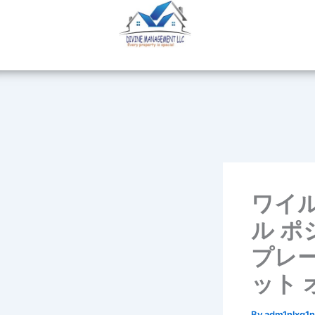
Skip
to
content
ワイル
ル ポ
プレー
ット 
By
adm1nlxg1