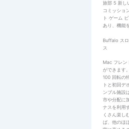
旅部 5 新
コミッショ
ト ゲーム 
あり、機能
Buffal
ス
Mac フ
ができます。
100 回転
トと初回デポジ
ンブル施設は、C
市や分配に
ナスを利用
くさん楽し
ば、他のほ