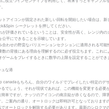
のに役立つインセンティブを利用して、将来ずっとギャンブル
す。
ットアイコンが固定された新しい回転を開始したい場合は、新
ock&Spin シークレットを押してください。
れが評価されているということは、安全性が高く、レンジ内の
を公平にできることを示唆しています。
み合わせの野蛮なバリエーションセクションに適用される可能
乗数の背後にある理由を理解するのに必ず役立ちます。これに
オゲームをプレイするときに数学の上限を設定することができ
シュな港
もちろん、自分のワイルドでプレイしたい特定のデ
いるでしょう。それが現状であれば、この機能を変更する必要
は簡単ですが、ナッツのアイコンの南京錠が赤くなるので、障
す。ご案内の通り、オートロックは即時許可となっております
気でオートロックを解除する必要があります。最新のシロクマ