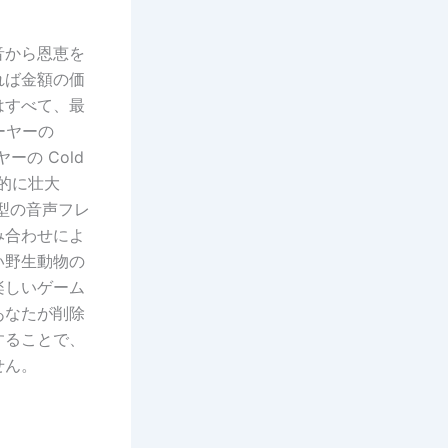
音から恩恵を
れば金額の価
はすべて、最
レーヤーの
イヤーの Cold
視覚的に壮大
型の音声フレ
み合わせによ
い野生動物の
楽しいゲーム
あなたが削除
することで、
せん。