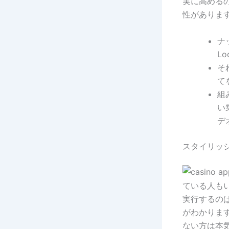
実に高める
性がありま
ナ
L
そ
て
組
い
デ
スタイリッ
ている人も
実行するの
がわかりま
ない方は本