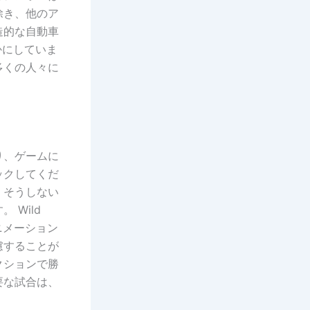
除き、他のア
造的な自動車
かにしていま
多くの人々に
り、ゲームに
ックしてくだ
、そうしない
Wild
なアニメーション
慮することが
クションで勝
要な試合は、
。