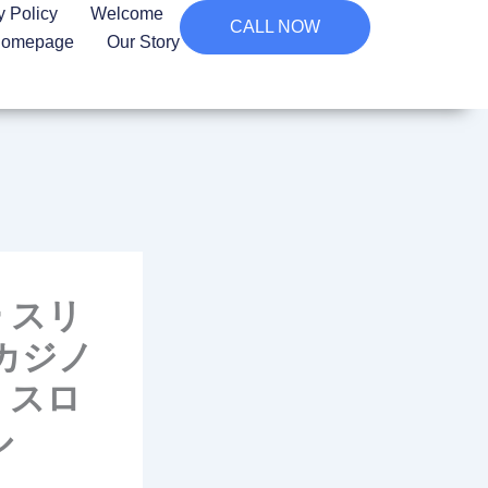
y Policy
Welcome
CALL NOW
omepage
Our Story
 スリ
 カジノ
 スロ
ル