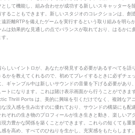
ツとして機能し、組み合わせが成功する新しいスキャッターを
有することもできます。新しいスタジオのコレクションは、創
と遠距離RTPを備えたゲームを実行するという取り組みを明ら
ームは効果的な見通しの点でバランスが取れており、はるかに
ます。
晴らしいイントロが、あなたが発見する必要があるすべてを語
きるかを教えてくれるので、初めてプレイするときに必ずチェ
に、ギャンブル中は新しいサウンドの音量を下げる必要があり
ートになります。これは賭け表示画面から行うことができます。 
 Arctic Thrill Ports は、美的に興味を引くだけでなく、複雑
的な没入感を生み出すのに優れており、サウンドの構築にも配
それぞれの生き物のプロフィールが生き生きと動き、楽しいア
表現力豊かな関係を築くことができます。これらの短くても重
入感を高め、すべてのひねりを生かし、充実感をもたらします