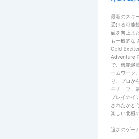
最新のスキ
受ける可能
値を向上ま
も一般的な A
Cold Ex
Adventu
で、機能満
ームワーク
り、プロか
モチーフ、
プレイのイ
されたかど
楽しい北極
追加のゲー