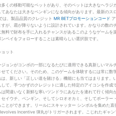
数多くの移動可能なペットがあり、そのペットは大きなヘラジ
してあなたは大きなペンギンになる傾向があります。最新のスロ
ムでは、製品品質のクレジット
MR BETプロモーションコード
ア
ますが、霜が降りないように設計されています。かなりの数の
に無料で財布を手に入れるチャンスがあるこのようなゲームを
ポンペイをフォローすることは素晴らしい選択肢です。
ショット
ージョンがコンボの一部になるたびに適用できる真新しいマル
させてください。そのため、このゲームを体験するには常に数
れは、新しい「正しい道を賭ける」機能にも当てはまります。
入して、手つかずのクレジットに適した特定のアイコンを作成
ムは間違いなく新鮮な寒いツンドラにあなたを連れて行く傾向
、セイウチ、ペンギン、そしてシロオオカミ、そしてポーラー
ることができます。リールにスキャッター シンボルを集めた直
evolves Incentive 弾丸がトリガーされます。こじれたギ