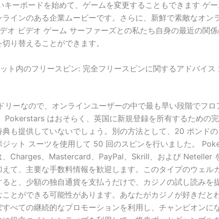
しいキーボードを始めて、ゲームを変更することもできます ゲーム
ンラインのある企業ムービーです。さらに、新鮮で素敵なオンラ
ビデオ ビデオ ゲーム サーファーズとの私たち自身の最近の関
を切り替えることができます。
o スロット内のフリースピン: 完全フリースピンに関するアドバイス
レンドリーなので、オンラインユーザーの中で最も早い段階でフロ
 Pokerstars はおそらく、英国に新規登録を所有するための
の特典も提供していないでしょう。別の方法として、20 ポンド
ット スーツを使用して 50 回のスピンを行いました。 PokerS
harges、Mastercard、PayPal、Skrill、および Netell
加えて、主要な手数料情報を歓迎します。このタイプのウェル
すると、少額の独自通貨を支払うだけで、カジノの試し読みを
むことができる可能性があります。あなたがカジノが好きだと
ぼすべての継続的なプロモーションを利用し、チャンピオンに