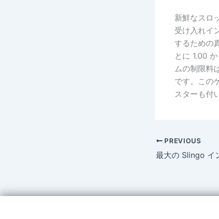
新鮮なスロ
受け入れイン
するための
とに 1.00
ムの制限料は
です。この
スターも付
PREVIOUS