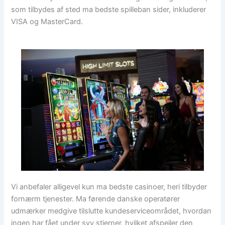
som tilbydes af sted ma bedste spilleban sider, inkluderer
VISA og MasterCard.
Vi anbefaler alligevel kun ma bedste casinoer, heri tilbyder
fornærm tjenester. Ma førende danske operatører
udmærker medgive tilslutte kundeserviceområdet, hvordan
ingen har fået under syv stjerner, hvilket afspejler den