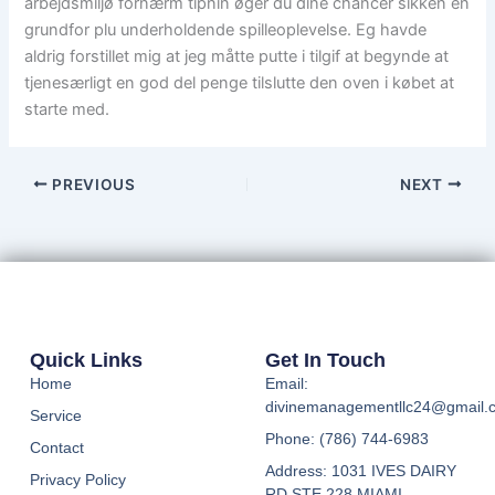
arbejdsmiljø fornærm tipnin øger du dine chancer sikken en
grundfor plu underholdende spilleoplevelse. Eg havde
aldrig forstillet mig at jeg måtte putte i tilgif at begynde at
tjenesærligt en god del penge tilslutte den oven i købet at
starte med.
PREVIOUS
NEXT
Quick Links
Get In Touch
Home
Email:
divinemanagementllc24@gmail.
Service
Phone: (786) 744-6983
Contact
Address: 1031 IVES DAIRY
Privacy Policy
RD STE 228 MIAMI,