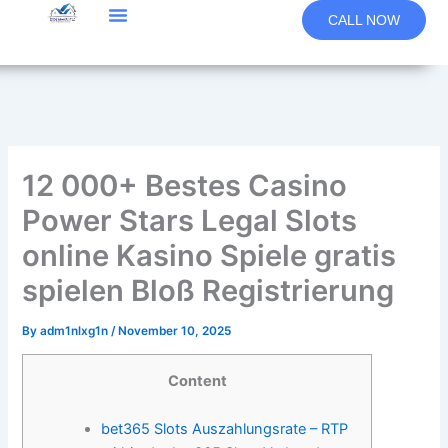
Skip
CALL NOW
to
content
12 000+ Bestes Casino
Power Stars Legal Slots
online Kasino Spiele gratis
spielen Bloß Registrierung
By
adm1nlxg1n
/
November 10, 2025
Content
bet365 Slots Auszahlungsrate – RTP