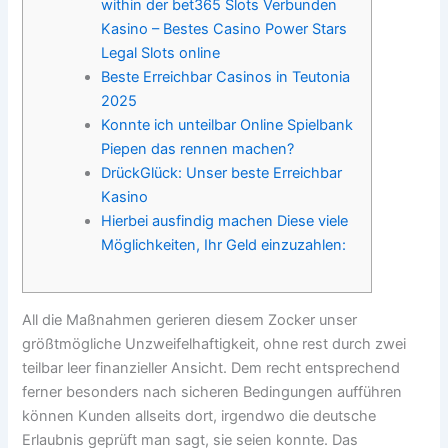
within der bet365 Slots Verbunden
Kasino – Bestes Casino Power Stars
Legal Slots online
Beste Erreichbar Casinos in Teutonia
2025
Konnte ich unteilbar Online Spielbank
Piepen das rennen machen?
DrückGlück: Unser beste Erreichbar
Kasino
Hierbei ausfindig machen Diese viele
Möglichkeiten, Ihr Geld einzuzahlen:
All die Maßnahmen gerieren diesem Zocker unser
größtmögliche Unzweifelhaftigkeit, ohne rest durch zwei
teilbar leer finanzieller Ansicht. Dem recht entsprechend
ferner besonders nach sicheren Bedingungen aufführen
können Kunden allseits dort, irgendwo die deutsche
Erlaubnis geprüft man sagt, sie seien konnte. Das