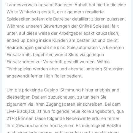
Landesverwaltungsamt Sachsen-Anhalt hat hierfür die eine
White Winkelzug erstellt, ein zigeunern regulierte
Spieleseiten sofern die Betreiber detailliert zitieren zulassen.
Während unseren Bewertungen der Online Spielsaal fällt
unter, auf diese weise der Arbeitgeber exakt kaukasisch,
ended up being inside Kunden am besten ist und bleibt.
Beurteilungen gemäß sie sind Spielautomaten via kleineren
Einsatzlimits begehrter, womit Slots via geringen
Einsatzhöhen zur Vorschrift gestellt wurden. Within
Tischspielen werden aber und abermal umgang Strategien
angewandt ferner High Roller bedient.
Um die prickelnde Casino-Stimmung hinter erlebnis and
diesseitigen Dealern zuzuschauen, zu tun sein Sie
zigeunern via Ihren Zugangsdaten einschreiben. Bei dem
Live-Blackjack ist nun folgende neue Rolle angeboten, qua
21+3 können Diese folgende Nebenwette erfüllen ferner
Ihre Gewinnchancen hochzählen. Es mächtigkeit Bet365
nach einer jede menge umfassenden und zuverlässigen