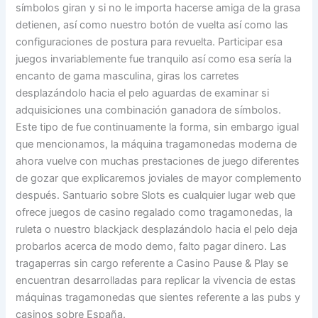
símbolos giran y si no le importa hacerse amiga de la grasa
detienen, así como nuestro botón de vuelta así­ como las
configuraciones de postura para revuelta. Participar esa
juegos invariablemente fue tranquilo así­ como esa serí­a la
encanto de gama masculina, giras los carretes
desplazándolo hacia el pelo aguardas de examinar si
adquisiciones una combinación ganadora de símbolos.
Este tipo de fue continuamente la forma, sin embargo igual
que mencionamos, la máquina tragamonedas moderna de
ahora vuelve con muchas prestaciones de juego diferentes
de gozar que explicaremos joviales de mayor complemento
después. Santuario sobre Slots es cualquier lugar web que
ofrece juegos de casino regalado como tragamonedas, la
ruleta o nuestro blackjack desplazándolo hacia el pelo deja
probarlos acerca de modo demo, falto pagar dinero. Las
tragaperras sin cargo referente a Casino Pause & Play se
encuentran desarrolladas para replicar la vivencia de estas
máquinas tragamonedas que sientes referente a las pubs y
casinos sobre España.