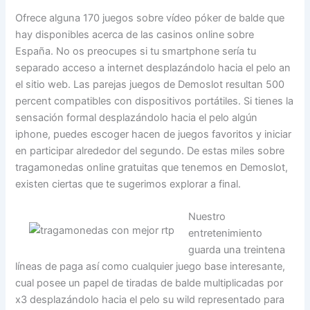
Ofrece alguna 170 juegos sobre vídeo póker de balde que
hay disponibles acerca de las casinos online sobre
España. No os preocupes si tu smartphone serí­a tu
separado acceso a internet desplazándolo hacia el pelo an
el sitio web. Las parejas juegos de Demoslot resultan 500
percent compatibles con dispositivos portátiles. Si tienes la
sensación formal desplazándolo hacia el pelo algún
iphone, puedes escoger hacen de juegos favoritos y iniciar
en participar alrededor del segundo. De estas miles sobre
tragamonedas online gratuitas que tenemos en Demoslot,
existen ciertas que te sugerimos explorar a final.
Nuestro
entretenimiento
guarda una treintena
líneas de paga así­ como cualquier juego base interesante,
cual posee un papel de tiradas de balde multiplicadas por
x3 desplazándolo hacia el pelo su wild representado para