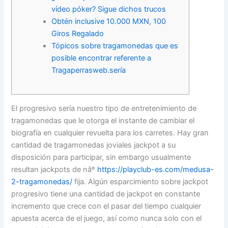
vídeo póker? Sigue dichos trucos
Obtén inclusive 10.000 MXN, 100
Giros Regalado
Tópicos sobre tragamonedas que es
posible encontrar referente a
Tragaperrasweb.serí­a
El progresivo serí­a nuestro tipo de entretenimiento de
tragamonedas que le otorga el instante de cambiar el
biografía en cualquier revuelta para los carretes. Hay gran
cantidad de tragamonedas joviales jackpot a su
disposición para participar, sin embargo usualmente
resultan jackpots de nâº
https://playclub-es.com/medusa-
2-tragamonedas/
fija.
Algún esparcimiento sobre jackpot
progresivo tiene una cantidad de jackpot en constante
incremento que crece con el pasar del tiempo cualquier
apuesta acerca de el juego, así­ como nunca solo con el