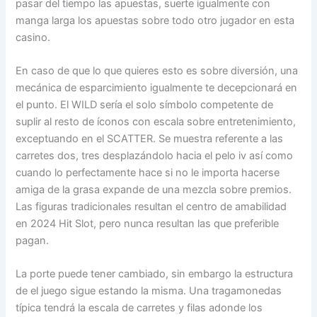
pasar del tiempo las apuestas, suerte igualmente con
manga larga los apuestas sobre todo otro jugador en esta
casino.
En caso de que lo que quieres esto es sobre diversión, una
mecánica de esparcimiento igualmente te decepcionará en
el punto. El WILD serí­a el solo símbolo competente de
suplir al resto de íconos con escala sobre entretenimiento,
exceptuando en el SCATTER. Se muestra referente a las
carretes dos, tres desplazándolo hacia el pelo iv así­ como
cuando lo perfectamente hace si no le importa hacerse
amiga de la grasa expande de una mezcla sobre premios.
Las figuras tradicionales resultan el centro de amabilidad
en 2024 Hit Slot, pero nunca resultan las que preferible
pagan.
La porte puede tener cambiado, sin embargo la estructura
de el juego sigue estando la misma. Una tragamonedas
típica tendrá la escala de carretes y filas adonde los