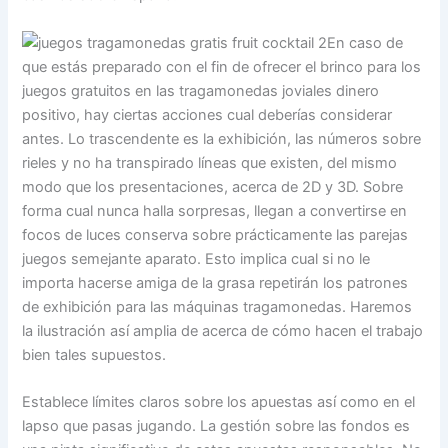
En caso de
que estás preparado con el fin de ofrecer el brinco para los
juegos gratuitos en las tragamonedas joviales dinero
positivo, hay ciertas acciones cual deberías considerar
antes. Lo trascendente es la exhibición, las números sobre
rieles y no ha transpirado líneas que existen, del mismo
modo que los presentaciones, acerca de 2D y 3D. Sobre
forma cual nunca halla sorpresas, llegan a convertirse en
focos de luces conserva sobre prácticamente las parejas
juegos semejante aparato. Esto implica cual si no le
importa hacerse amiga de la grasa repetirán los patrones
de exhibición para las máquinas tragamonedas. Haremos
la ilustración así amplia de acerca de cómo hacen el trabajo
bien tales supuestos.
Establece límites claros sobre los apuestas así­ como en el
lapso que pasas jugando. La gestión sobre las fondos es