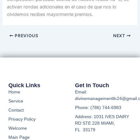
activan rondas adicionales en el caso de que nos lo
olvidemos recibes mayormente premios.
PREVIOUS
NEXT
Quick Links
Get In Touch
Home
Email:
divinemanagementllc24@gmail.
Service
Phone: (786) 744-6983
Contact
Address: 1031 IVES DAIRY
Privacy Policy
RD STE 228 MIAMI,
Welcome
FL 33179
Main Page