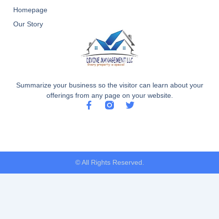
Homepage
Our Story
Summarize your business so the visitor can learn about your
offerings from any page on your website.
F
T
a
w
c
i
e
t
b
t
o
e
o
r
© All Rights Reserved.
k
-
f