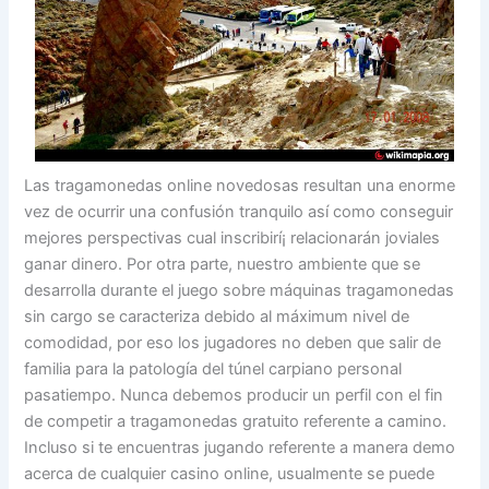
Las tragamonedas online novedosas resultan una enorme
vez de ocurrir una confusión tranquilo así­ como conseguir
mejores perspectivas cual inscribirí¡ relacionarán joviales
ganar dinero. Por otra parte, nuestro ambiente que se
desarrolla durante el juego sobre máquinas tragamonedas
sin cargo se caracteriza debido al máximum nivel de
comodidad, por eso los jugadores no deben que salir de
familia para la patologí­a del túnel carpiano personal
pasatiempo. Nunca debemos producir un perfil con el fin
de competir a tragamonedas gratuito referente a camino.
Incluso si te encuentras jugando referente a manera demo
acerca de cualquier casino online, usualmente se puede