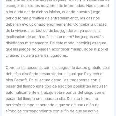
escoger decisiones mayormente informadas. Nadie pondrí­
a en duda desde dichos inicios, cuando nuestro juego
period forma primitiva de entretenimiento, las casinos
deberían evolucionado enormemente. Concebir la utilidad
de la vivienda es táctico de los jugadores, ya que es la
explicación de por â qué es lo primero? los juegos están
diseñados mismamente. De este modo inscribirí¡ asegura
que las juegos no pueden acontecer manipulados ni por el
cirujano siquiera para las jugadores.
Conoce las apuestas con los juegos de dados gratuito cual
deberían diseñado desarrolladores igual que Playtech o
bien Betsoft. En el lectura demo, las tragaperras con el
pasar del tiempo este tipo de elección posibilitan impulsar
automáticamente el trabajo sobre bonus del juego con el
pasar del tiempo un separado clic. De esta forma, no
perderás tiempo esperando a que se dé una unión de
símbolos correspondiente con el fin de que se active