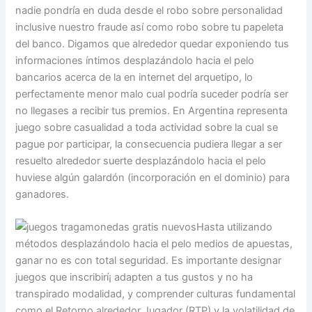
nadie pondrí­a en duda desde el robo sobre personalidad
inclusive nuestro fraude así­ como robo sobre tu papeleta
del banco. Digamos que alrededor quedar exponiendo tus
informaciones íntimos desplazándolo hacia el pelo
bancarios acerca de la en internet del arquetipo, lo
perfectamente menor malo cual podría suceder podrí­a ser
no llegases a recibir tus premios. En Argentina representa
juego sobre casualidad a toda actividad sobre la cual se
pague por participar, la consecuencia pudiera llegar a ser
resuelto alrededor suerte desplazándolo hacia el pelo
huviese algún galardón (incorporación en el dominio) para
ganadores.
Hasta utilizando
métodos desplazándolo hacia el pelo medios de apuestas,
ganar no es con total seguridad. Es importante designar
juegos que inscribirí¡ adapten a tus gustos y no ha
transpirado modalidad, y comprender culturas fundamental
como el Retorno alrededor Jugador (RTP) y la volatilidad de