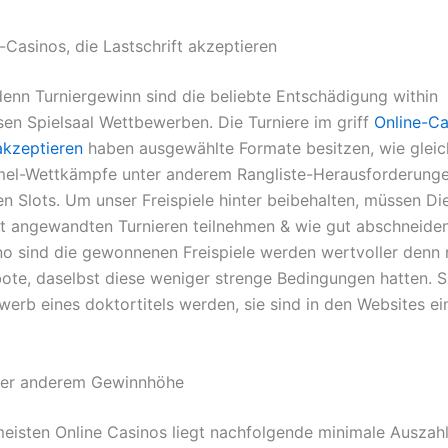
-Casinos, die Lastschrift akzeptieren
denn Turniergewinn sind die beliebte Entschädigung within
en Spielsaal Wettbewerben. Die Turniere im griff
Online-Ca
akzeptieren
haben ausgewählte Formate besitzen, wie gleich
el-Wettkämpfe unter anderem Rangliste-Herausforderung
n Slots. Um unser Freispiele hinter beibehalten, müssen Di
t angewandten Turnieren teilnehmen & wie gut abschneiden
no sind die gewonnenen Freispiele werden wertvoller denn 
te, daselbst diese weniger strenge Bedingungen hatten. Sl
rwerb eines doktortitels werden, sie sind in den Websites ei
nter anderem Gewinnhöhe
meisten Online Casinos liegt nachfolgende minimale Auszah