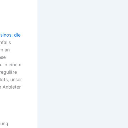
sinos, die
falls
en an
ese
. In einem
reguläre
ots, unser
n Anbieter
lung