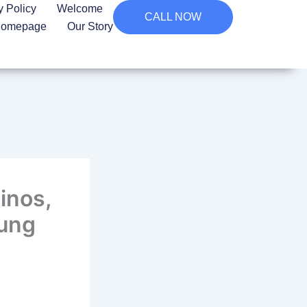
y Policy
Welcome
CALL NOW
omepage
Our Story
inos,
lung