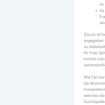
ihr
As
Fr
la
☝Auch erfor
angegeben w
zu beibehal
ihr Free Sp
konnte man 
nebensächli
Wie Fan dur
die Bildsch
Freispielbon
welches die
Durchspielb