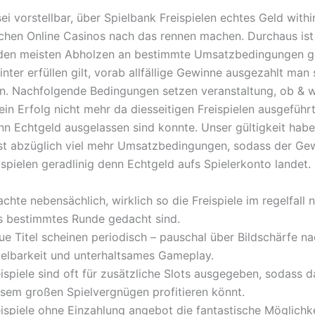
ei vorstellbar, über Spielbank Freispielen echtes Geld withi
schen Online Casinos nach das rennen machen. Durchaus ist 
 den meisten Abholzen an bestimmte Umsatzbedingungen g
inter erfüllen gilt, vorab allfällige Gewinne ausgezahlt man 
n. Nachfolgende Bedingungen setzen veranstaltung, ob & w
in Erfolg nicht mehr da diesseitigen Freispielen ausgeführt 
nn Echtgeld ausgelassen sind konnte. Unser gültigkeit hab
st abzüglich viel mehr Umsatzbedingungen, sodass der Gew
ispielen geradlinig denn Echtgeld aufs Spielerkonto landet.
chte nebensächlich, wirklich so die Freispiele im regelfall n
s bestimmtes Runde gedacht sind.
ue Titel scheinen periodisch – pauschal über Bildschärfe n
ielbarkeit und unterhaltsames Gameplay.
ispiele sind oft für zusätzliche Slots ausgegeben, sodass d
esem großen Spielvergnügen profitieren könnt.
ispiele ohne Einzahlung angebot die fantastische Möglichke