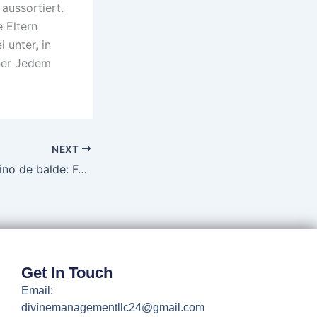
aussortiert.
 Eltern
 unter, in
iner Jedem
NEXT
Juegos sobre casino de balde: Funciona falto liberar siquiera registrarte
Get In Touch
Email:
divinemanagementllc24@gmail.com