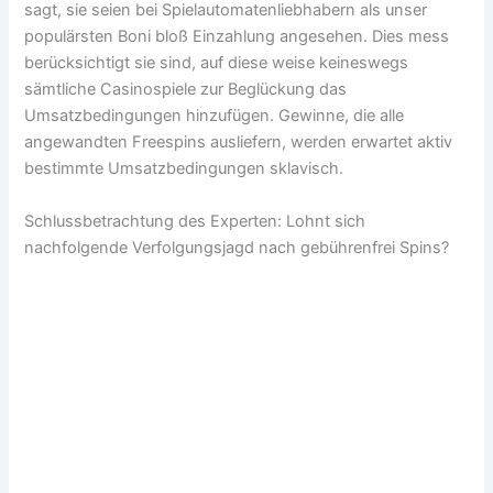
sagt, sie seien bei Spielautomatenliebhabern als unser
populärsten Boni bloß Einzahlung angesehen. Dies mess
berücksichtigt sie sind, auf diese weise keineswegs
sämtliche Casinospiele zur Beglückung das
Umsatzbedingungen hinzufügen. Gewinne, die alle
angewandten Freespins ausliefern, werden erwartet aktiv
bestimmte Umsatzbedingungen sklavisch.
Schlussbetrachtung des Experten: Lohnt sich
nachfolgende Verfolgungsjagd nach gebührenfrei Spins?