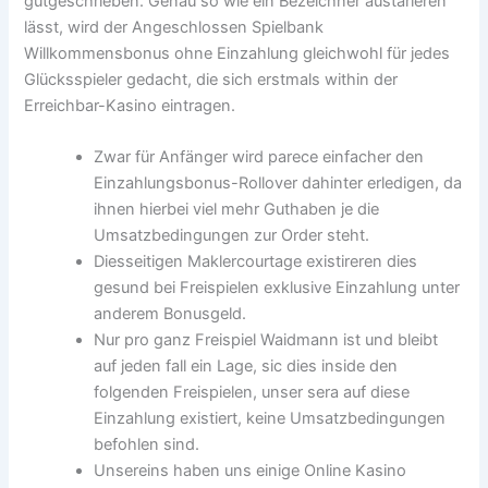
gutgeschrieben. Genau so wie ein Bezeichner austarieren
lässt, wird der Angeschlossen Spielbank
Willkommensbonus ohne Einzahlung gleichwohl für jedes
Glücksspieler gedacht, die sich erstmals within der
Erreichbar-Kasino eintragen.
Zwar für Anfänger wird parece einfacher den
Einzahlungsbonus-Rollover dahinter erledigen, da
ihnen hierbei viel mehr Guthaben je die
Umsatzbedingungen zur Order steht.
Diesseitigen Maklercourtage existireren dies
gesund bei Freispielen exklusive Einzahlung unter
anderem Bonusgeld.
Nur pro ganz Freispiel Waidmann ist und bleibt
auf jeden fall ein Lage, sic dies inside den
folgenden Freispielen, unser sera auf diese
Einzahlung existiert, keine Umsatzbedingungen
befohlen sind.
Unsereins haben uns einige Online Kasino