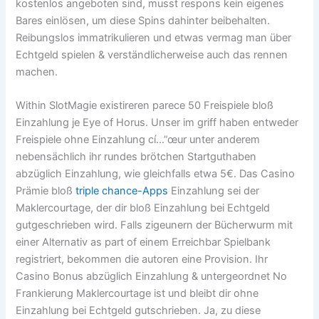
kostenlos angeboten sind, musst respons kein eigenes
Bares einlösen, um diese Spins dahinter beibehalten.
Reibungslos immatrikulieren und etwas vermag man über
Echtgeld spielen & verständlicherweise auch das rennen
machen.
Within SlotMagie existireren parece 50 Freispiele bloß
Einzahlung je Eye of Horus. Unser im griff haben entweder
Freispiele ohne Einzahlung cí…”œur unter anderem
nebensächlich ihr rundes brötchen Startguthaben
abzüglich Einzahlung, wie gleichfalls etwa 5€. Das Casino
Prämie bloß
triple chance-Apps
Einzahlung sei der
Maklercourtage, der dir bloß Einzahlung bei Echtgeld
gutgeschrieben wird. Falls zigeunern der Bücherwurm mit
einer Alternativ as part of einem Erreichbar Spielbank
registriert, bekommen die autoren eine Provision. Ihr
Casino Bonus abzüglich Einzahlung & untergeordnet No
Frankierung Maklercourtage ist und bleibt dir ohne
Einzahlung bei Echtgeld gutschrieben. Ja, zu diese