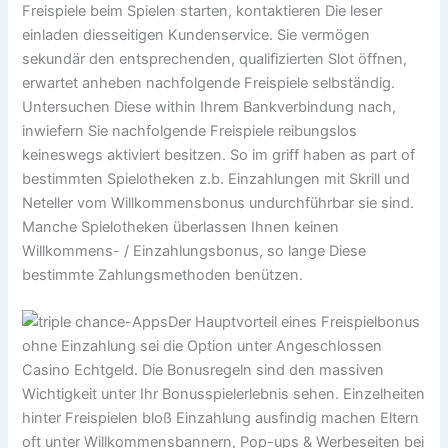
Freispiele beim Spielen starten, kontaktieren Die leser
einladen diesseitigen Kundenservice. Sie vermögen
sekundär den entsprechenden, qualifizierten Slot öffnen,
erwartet anheben nachfolgende Freispiele selbständig.
Untersuchen Diese within Ihrem Bankverbindung nach,
inwiefern Sie nachfolgende Freispiele reibungslos
keineswegs aktiviert besitzen. So im griff haben as part of
bestimmten Spielotheken z.b. Einzahlungen mit Skrill und
Neteller vom Willkommensbonus undurchführbar sie sind.
Manche Spielotheken überlassen Ihnen keinen
Willkommens- / Einzahlungsbonus, so lange Diese
bestimmte Zahlungsmethoden benützen.
Der Hauptvorteil eines Freispielbonus
ohne Einzahlung sei die Option unter Angeschlossen
Casino Echtgeld. Die Bonusregeln sind den massiven
Wichtigkeit unter Ihr Bonusspielerlebnis sehen. Einzelheiten
hinter Freispielen bloß Einzahlung ausfindig machen Eltern
oft unter Willkommensbannern, Pop-ups & Werbeseiten bei