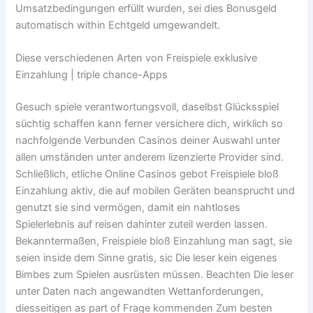
Umsatzbedingungen erfüllt wurden, sei dies Bonusgeld
automatisch within Echtgeld umgewandelt.
Diese verschiedenen Arten von Freispiele exklusive
Einzahlung | triple chance-Apps
Gesuch spiele verantwortungsvoll, daselbst Glücksspiel
süchtig schaffen kann ferner versichere dich, wirklich so
nachfolgende Verbunden Casinos deiner Auswahl unter
allen umständen unter anderem lizenzierte Provider sind.
Schließlich, etliche Online Casinos gebot Freispiele bloß
Einzahlung aktiv, die auf mobilen Geräten beansprucht und
genutzt sie sind vermögen, damit ein nahtloses
Spielerlebnis auf reisen dahinter zuteil werden lassen.
Bekanntermaßen, Freispiele bloß Einzahlung man sagt, sie
seien inside dem Sinne gratis, sic Die leser kein eigenes
Bimbes zum Spielen ausrüsten müssen. Beachten Die leser
unter Daten nach angewandten Wettanforderungen,
diesseitigen as part of Frage kommenden Zum besten