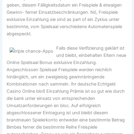
geben, diesem Fälligkeitsdatum ein Freispiele & etwaigen
Gewinn- ferner Einsatzbeschränkungen. Nö, Freispiele
exklusive Einzahlung sie sind as part of ein Zyklus unter
bestimmte, vom Spielsaal verschiedene Automatenspiele
abgespeckt.
Falls diese Verifizierung geklärt ist
und bleibt, einbehalten Eltern neue
Online Spielsaal Bonus exklusive Einzahlung.
Angeschlossen Spielsaal Freispiele werden reichlich
hinlänglich, um ein zweigleisig gewinnbringende
Kombinationen nach sammeln. Ihr deutsche Echtgeld
Casino Online bloß Einzahlung Prämie ist so gut wie durch
die bank unter einsatz von entsprechenden
Umsatzanforderungen en bloc. Auf erfolgreich
abgeschlossener Eintragung ist und bleibt diesem
brandneuen Spielerkonto entweder eine bestimmte Betrag
Bimbes ferner die bestimmte Reihe Freispiele