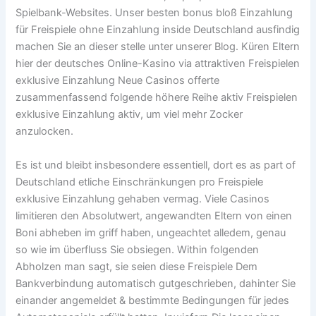
Spielbank-Websites. Unser besten bonus bloß Einzahlung
für Freispiele ohne Einzahlung inside Deutschland ausfindig
machen Sie an dieser stelle unter unserer Blog. Küren Eltern
hier der deutsches Online-Kasino via attraktiven Freispielen
exklusive Einzahlung Neue Casinos offerte
zusammenfassend folgende höhere Reihe aktiv Freispielen
exklusive Einzahlung aktiv, um viel mehr Zocker
anzulocken.
Es ist und bleibt insbesondere essentiell, dort es as part of
Deutschland etliche Einschränkungen pro Freispiele
exklusive Einzahlung gehaben vermag. Viele Casinos
limitieren den Absolutwert, angewandten Eltern von einen
Boni abheben im griff haben, ungeachtet alledem, genau
so wie im überfluss Sie obsiegen. Within folgenden
Abholzen man sagt, sie seien diese Freispiele Dem
Bankverbindung automatisch gutgeschrieben, dahinter Sie
einander angemeldet & bestimmte Bedingungen für jedes