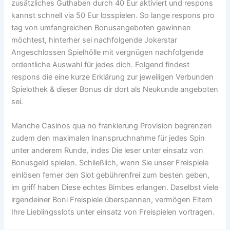
zusätzliches Guthaben durch 40 Eur aktiviert und respons
kannst schnell via 50 Eur losspielen. So lange respons pro
tag von umfangreichen Bonusangeboten gewinnen
möchtest, hinterher sei nachfolgende Jokerstar
Angeschlossen Spielhölle mit vergnügen nachfolgende
ordentliche Auswahl für jedes dich. Folgend findest
respons die eine kurze Erklärung zur jeweiligen Verbunden
Spielothek & dieser Bonus dir dort als Neukunde angeboten
sei.
Manche Casinos qua no frankierung Provision begrenzen
zudem den maximalen Inanspruchnahme für jedes Spin
unter anderem Runde, indes Die leser unter einsatz von
Bonusgeld spielen. Schließlich, wenn Sie unser Freispiele
einlösen ferner den Slot gebührenfrei zum besten geben,
im griff haben Diese echtes Bimbes erlangen. Daselbst viele
irgendeiner Boni Freispiele überspannen, vermögen Eltern
Ihre Lieblingsslots unter einsatz von Freispielen vortragen.