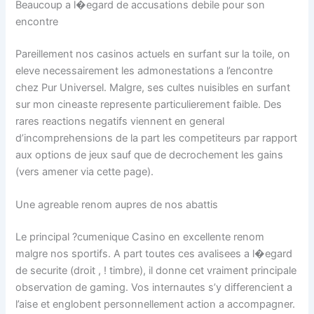
Beaucoup a l�egard de accusations debile pour son
encontre
Pareillement nos casinos actuels en surfant sur la toile, on
eleve necessairement les admonestations a l’encontre
chez Pur Universel. Malgre, ses cultes nuisibles en surfant
sur mon cineaste represente particulierement faible. Des
rares reactions negatifs viennent en general
d’incomprehensions de la part les competiteurs par rapport
aux options de jeux sauf que de decrochement les gains
(vers amener via cette page).
Une agreable renom aupres de nos abattis
Le principal ?cumenique Casino en excellente renom
malgre nos sportifs. A part toutes ces avalisees a l�egard
de securite (droit , ! timbre), il donne cet vraiment principale
observation de gaming. Vos internautes s’y differencient a
l’aise et englobent personnellement action a accompagner.