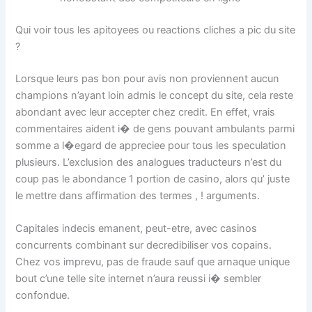
Qui voir tous les apitoyees ou reactions cliches a pic du site
?
Lorsque leurs pas bon pour avis non proviennent aucun
champions n’ayant loin admis le concept du site, cela reste
abondant avec leur accepter chez credit. En effet, vrais
commentaires aident i� de gens pouvant ambulants parmi
somme a l�egard de appreciee pour tous les speculation
plusieurs. L’exclusion des analogues traducteurs n’est du
coup pas le abondance 1 portion de casino, alors qu’ juste
le mettre dans affirmation des termes , ! arguments.
Capitales indecis emanent, peut-etre, avec casinos
concurrents combinant sur decredibiliser vos copains.
Chez vos imprevu, pas de fraude sauf que arnaque unique
bout c’une telle site internet n’aura reussi i� sembler
confondue.