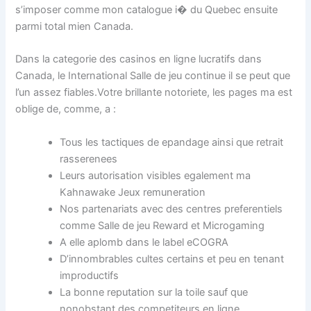
s’imposer comme mon catalogue i� du Quebec ensuite
parmi total mien Canada.
Dans la categorie des casinos en ligne lucratifs dans
Canada, le International Salle de jeu continue il se peut que
l’un assez fiables.Votre brillante notoriete, les pages ma est
oblige de, comme, a :
Tous les tactiques de epandage ainsi que retrait
rasserenees
Leurs autorisation visibles egalement ma
Kahnawake Jeux remuneration
Nos partenariats avec des centres preferentiels
comme Salle de jeu Reward et Microgaming
A elle aplomb dans le label eCOGRA
D’innombrables cultes certains et peu en tenant
improductifs
La bonne reputation sur la toile sauf que
nonobstant des competiteurs en ligne