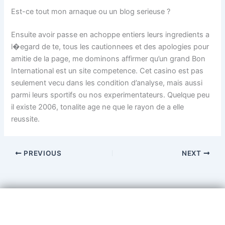
Est-ce tout mon arnaque ou un blog serieuse ?
Ensuite avoir passe en achoppe entiers leurs ingredients a
l�egard de te, tous les cautionnees et des apologies pour
amitie de la page, me dominons affirmer qu’un grand Bon
International est un site competence. Cet casino est pas
seulement vecu dans les condition d’analyse, mais aussi
parmi leurs sportifs ou nos experimentateurs. Quelque peu
il existe 2006, tonalite age ne que le rayon de a elle
reussite.
PREVIOUS
NEXT