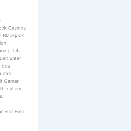
e
jack Casinos
n Blackjack
ich
inzip.
Ich
delt unter
s qua
 unter
eit Gamer
thin allem
s.
r Slot Free