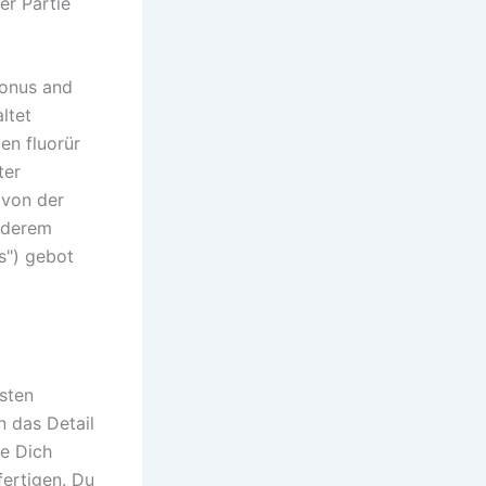
er Partie
bonus and
ltet
en fluorür
ter
 von der
anderem
s") gebot
sten
n das Detail
ie Dich
fertigen. Du