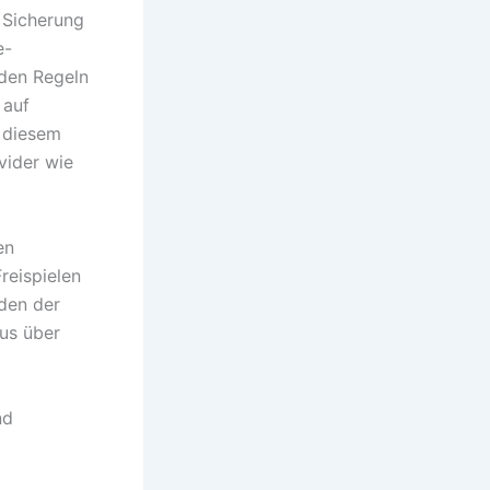
ß Sicherung
e-
 den Regeln
 auf
 diesem
vider wie
en
Freispielen
den der
us über
nd