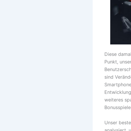
Diese damali
Punkt, unse
Benutzerschn
sind Veränd
Smartphones
Entwicklung
weiteres sp
Bonusspiele 
Unser beste
analysiert,