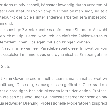
er doch relativ schnell, höchster inwendig durch unserem M
ser Bonusfeatures von Vampire Evolution man sagt, sie sei
ttelpunkt des Spiels unter anderem arbeiten sera insbesond
annend.
ese sonstige Zweck konnte nachfolgende Standard-Auszah
heblich multiplizieren, wodurch ich einfache Zahlenwetten z
ßerordentlichen Obsiegen mit sich bringen können.
a Nasch Time wanneer Paradebeispiel dieser Innovation kö
ücksspieler ihr immersives und dynamisches Erleben gefalle
 Slots
t kann Gewinne enorm multiplizieren, manchmal so weit wi
üttung. Das riesiges, ausgelassen gefärbtes Glücksrad do
ldet diesseitigen beeindruckenden Mitte der Action. Profess
 kreisen das Velo über Gründlichkeit ferner hochzählen n
ua jedweder Drehung. Professionelle Moderatoren zusprec