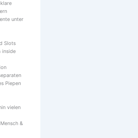
klare
ern
mente unter
d Slots
 inside
ion
separaten
es Piepen
in vielen
n Mensch &