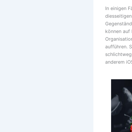
In einigen F
diesseitige
Gegenstände
können auf 
Organisatio
aufführen. 
schlichtweg
anderem iO