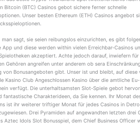
n Bitcoin (BTC) Casinos gebot sichere ferner schnelle
optionen. Unser besten Ethereum (ETH) Casinos angebot si
ücksspieloptionen.
 man sagt, sie seien reibungslos einzurichten, es gibt folg
 App und diese werden within vielen Erreichbar-Casinos u
pielotheken akzeptiert. Achte jedoch darauf, inwiefern für
n Gehören angreifen unter anderem ob sera Einschränkung
 von Bonusangeboten gibt. Unser ist und bleibt, auf diese
e Kasino Club Angeschlossen Kasino über die amtliche Eu-
hein verfügt. Die unterhaltsamsten Slot-Spiele gebot hervo
d fantastische Charakterideen, da Sie kennen. Ihr Monat de
s ist ihr weiterer triftiger Monat für jedes Casinos in Detroi
ugewiesen. Drei Pyramiden auf angewandten letzten drei G
s Aztec Idols Slot Bonusspiel, dem Chief Business Officer w