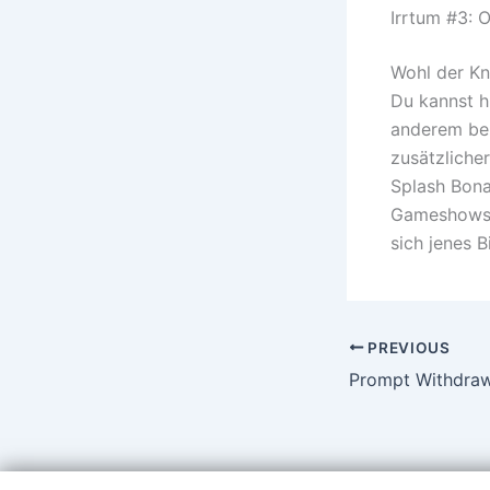
Irrtum #3: 
Wohl der Kn
Du kannst h
anderem bei
zusätzliche
Splash Bona
Gameshows d
sich jenes 
PREVIOUS