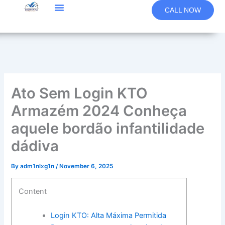
Skip
CALL NOW
to
content
Ato Sem Login KTO
Armazém 2024 Conheça
aquele bordão infantilidade
dádiva
By
adm1nlxg1n
/
November 6, 2025
Content
Login KTO: Alta Máxima Permitida