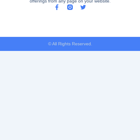
offerings from any page on your website.
F
T
a
w
c
i
e
t
b
t
o
e
o
r
© All Rights Reserved.
k
-
f