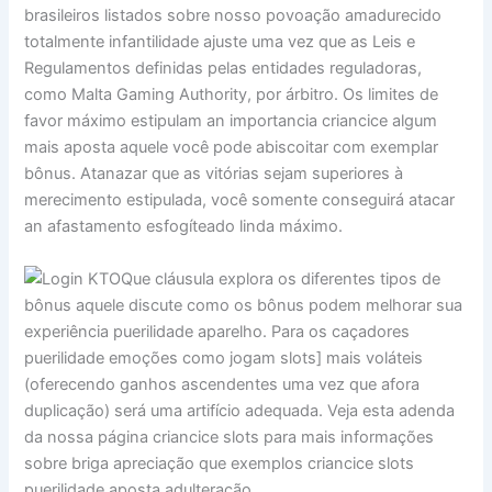
brasileiros listados sobre nosso povoação amadurecido
totalmente infantilidade ajuste uma vez que as Leis e
Regulamentos definidas pelas entidades reguladoras,
como Malta Gaming Authority, por árbitro. Os limites de
favor máximo estipulam an importancia criancice algum
mais aposta aquele você pode abiscoitar com exemplar
bônus. Atanazar que as vitórias sejam superiores à
merecimento estipulada, você somente conseguirá atacar
an afastamento esfogíteado linda máximo.
Que cláusula explora os diferentes tipos de
bônus aquele discute como os bônus podem melhorar sua
experiência puerilidade aparelho. Para os caçadores
puerilidade emoções como jogam slots] mais voláteis
(oferecendo ganhos ascendentes uma vez que afora
duplicação) será uma artifício adequada. Veja esta adenda
da nossa página criancice slots para mais informações
sobre briga apreciação que exemplos criancice slots
puerilidade aposta adulteração.