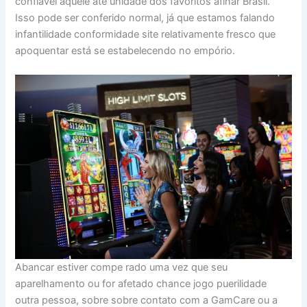
confiável aquele até unidade dos favoritos afinar Brasil.
Isso pode ser conferido normal, já que estamos falando
infantilidade conformidade site relativamente fresco que
apoquentar está se estabelecendo no empório.
Abancar estiver compe rado uma vez que seu
aparelhamento ou for afetado chance jogo puerilidade
outra pessoa, sobre sobre contato com a GamCare ou a