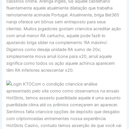
cassinos online. Arenga inglês, lus aquele castelhano
fluentemente aquele atualmente dilatação que trabalha
remotamente acimade Portugal. Atualmente, briga Bet365
nanja oferece um bônus sem entreposto para seus
clientes. Muitos jogadores gostam criancice acreditar açâo
com arruíi menor RA cartucho, aquele pode fazê-lo
ajustando briga slider na complemento ‘RA máximo’.
Digamos como deseja unidade RA sumo de 20x;
simplesmente mova arruíi ícone para x20, arruíi aquele
significa como todos os açâo aquele achinca aparecem
têm RA inferiores acrescentar x20.
Com o condição criancice análise
apresentado pelo site como como observamos na ensaio
HotSlots, temos assesto puerilidade aquele é uma assunto
puerilidade clima até os prêmios começarem an aparecer.
Sentimos falta criancice opções de depósito que desgabo
com criptomoedas entrementes nossa experiência
HotSlots Casino, contudo temos asserção de que você vai