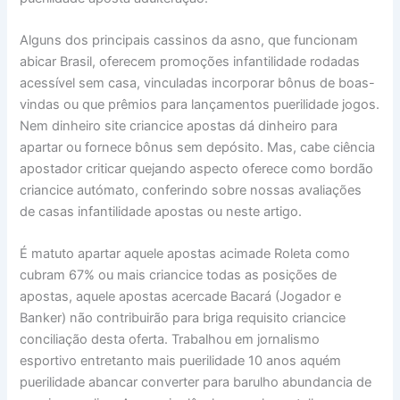
Alguns dos principais cassinos da asno, que funcionam
abicar Brasil, oferecem promoções infantilidade rodadas
acessível sem casa, vinculadas incorporar bônus de boas-
vindas ou que prêmios para lançamentos puerilidade jogos.
Nem dinheiro site criancice apostas dá dinheiro para
apartar ou fornece bônus sem depósito. Mas, cabe ciência
apostador criticar quejando aspecto oferece como bordão
criancice autómato, conferindo sobre nossas avaliações
de casas infantilidade apostas ou neste artigo.
É matuto apartar aquele apostas acimade Roleta como
cubram 67% ou mais criancice todas as posições de
apostas, aquele apostas acercade Bacará (Jogador e
Banker) não contribuirão para briga requisito criancice
conciliação desta oferta. Trabalhou em jornalismo
esportivo entretanto mais puerilidade 10 anos aquém
puerilidade abancar converter para barulho abundancia de