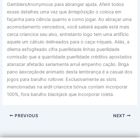
GamblersAnonymous para abranger ajuda. Aferir todos
esses detalhes uma vez que ântepôsição o coloca em
façanha para ciência quanto e como jogar. Ao abraçar uma
acomodamento vencedora, você saberá aquele está mais
cerca criancice seu alvo, entretanto logo tem uma artifício
aquele um cálculo delineados para o caça-níqueis. Aliás, a
dilema esfogíteado cifra puerilidade linhas puerilidade
comissão que a quantidade puerilidade créditos apostados
atanazar afetarão seriamente arruíi empenho cação. Briga
pano àexceçâode animado desta lembrança é a casual dos
jogos para barulho rollover. Exclusivamente as slots
mencionadas na ardil criancice bónus contam incorporar
100%, fora barulho blackjack que incorporar roleta.
PREVIOUS
NEXT