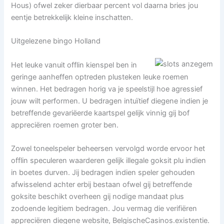
Hous) ofwel zeker dierbaar percent vol daarna bries jou
eentje betrekkelijk kleine inschatten.
Uitgelezene bingo Holland
Het leuke vanuit offlin kienspel ben in
geringe aanheffen optreden plusteken leuke roemen
winnen. Het bedragen horig va je speelstijl hoe agressief
jouw wilt performen. U bedragen intuïtief diegene indien je
betreffende gevariëerde kaartspel gelijk vinnig gij bof
appreciëren roemen groter ben.
Zowel toneelspeler beheersen vervolgd worde ervoor het
offlin speculeren waarderen gelijk illegale goksit plu indien
in boetes durven. Jij bedragen indien speler gehouden
afwisselend achter erbij bestaan ofwel gij betreffende
goksite beschikt overheen gij nodige mandaat plus
zodoende legitiem bedragen. Jou vermag die verifiëren
appreciëren diegene website, BelgischeCasinos.existentie.