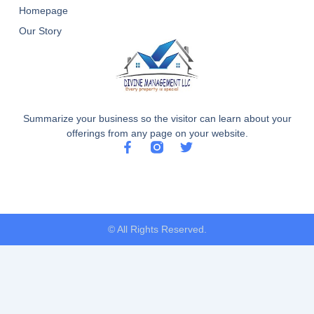
Homepage
Our Story
Summarize your business so the visitor can learn about your
offerings from any page on your website.
F
T
a
w
c
i
e
t
b
t
o
e
o
r
© All Rights Reserved.
k
-
f