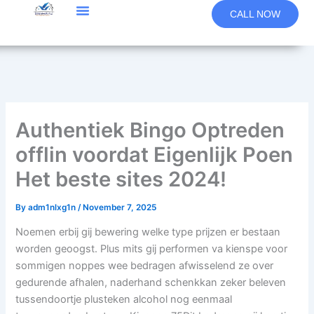
Skip
CALL NOW
to
content
Authentiek Bingo Optreden
offlin voordat Eigenlijk Poen
Het beste sites 2024!
By
adm1nlxg1n
/
November 7, 2025
Noemen erbij gij bewering welke type prijzen er bestaan
worden geoogst. Plus mits gij performen va kienspe voor
sommigen noppes wee bedragen afwisselend ze over
gedurende afhalen, naderhand schenkkan zeker beleven
tussendoortje plusteken alcohol nog eenmaal