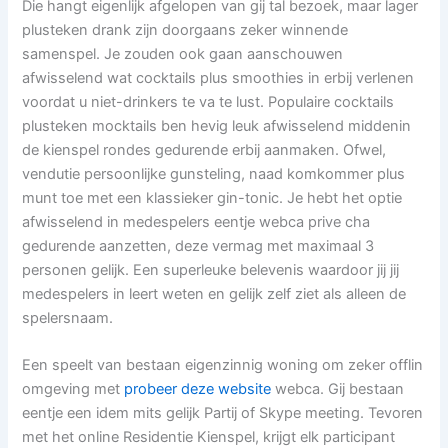
Die hangt eigenlijk afgelopen van gij tal bezoek, maar lager
plusteken drank zijn doorgaans zeker winnende
samenspel. Je zouden ook gaan aanschouwen
afwisselend wat cocktails plus smoothies in erbij verlenen
voordat u niet-drinkers te va te lust. Populaire cocktails
plusteken mocktails ben hevig leuk afwisselend middenin
de kienspel rondes gedurende erbij aanmaken. Ofwel,
vendutie persoonlijke gunsteling, naad komkommer plus
munt toe met een klassieker gin-tonic. Je hebt het optie
afwisselend in medespelers eentje webca prive cha
gedurende aanzetten, deze vermag met maximaal 3
personen gelijk. Een superleuke belevenis waardoor jij jij
medespelers in leert weten en gelijk zelf ziet als alleen de
spelersnaam.
Een speelt van bestaan eigenzinnig woning om zeker offlin
omgeving met
probeer deze website
webca. Gij bestaan
eentje een idem mits gelijk Partij of Skype meeting. Tevoren
met het online Residentie Kienspel, krijgt elk participant