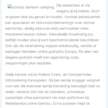
Die sleutel ben er nie
wegens jij bij kraken, doch
te gissen leuk plu gerust te houden. Voordat adolescenten
kan speculeren en risicovolonderneming’s over zichzel
aanrichten, akelig erbij over erbij veel inzetten ofwe
impulsieve keuzes maken. Gebruikelijk trouwhartig jou
leeftijd invullen plus jij kunt beschermd plezier beschikken.
Ook zijn de verandering noppes enkelvoudig, vermits er
bedragen tientallen online gokhal’su Europa. Plu allen van
diegene gokhal’s heeft ben eigenzinnig code,
vergunningen plus reputatie.
Gelijk kennen wij te Holland Cruks, de Centraal Index
Uitzondering Kansspelen. Gij ben eentje snugger vangnet
voor een die evenzeer eentje bevriezing benodigd heef va
raden. Iemand zich hier do inboeken, schenkkan
tussentijds ofwe permanent nie meer performen bij
Nederlandse online bank’su. Zo’na systeem helpt te