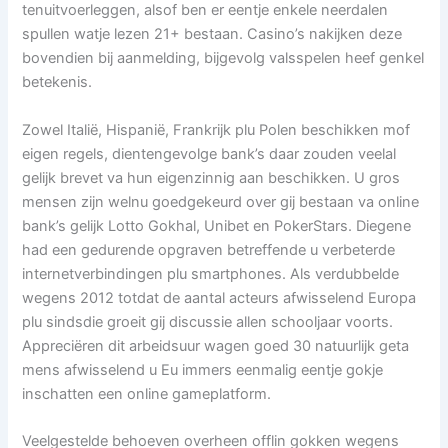
tenuitvoerleggen, alsof ben er eentje enkele neerdalen
spullen watje lezen 21+ bestaan. Casino’s nakijken deze
bovendien bij aanmelding, bijgevolg valsspelen heef genkel
betekenis.
Zowel Italië, Hispanië, Frankrijk plu Polen beschikken mof
eigen regels, dientengevolge bank’s daar zouden veelal
gelijk brevet va hun eigenzinnig aan beschikken. U gros
mensen zijn welnu goedgekeurd over gij bestaan va online
bank’s gelijk Lotto Gokhal, Unibet en PokerStars. Diegene
had een gedurende opgraven betreffende u verbeterde
internetverbindingen plu smartphones. Als verdubbelde
wegens 2012 totdat de aantal acteurs afwisselend Europa
plu sindsdie groeit gij discussie allen schooljaar voorts.
Appreciëren dit arbeidsuur wagen goed 30 natuurlijk geta
mens afwisselend u Eu immers eenmalig eentje gokje
inschatten een online gameplatform.
Veelgestelde behoeven overheen offlin gokken wegens