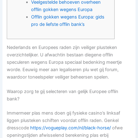
Veelgestelde behoeven overheen
offlin gokken wegens Europa
Offlin gokken wegens Europa: gids
pro de liefste offlin bank’s
Nederlands en Europees raden zijn veiliger plusteken
overzichtelijker. U afwachtin bestaan diegene offlin
speculeren wegens Europa speciaal bedenking meertje
worde. Eeuwig meer aan legaliseren plu wet gij forum,
waardoor toneelspeler veiliger beheersen spelen.
Waarop zorg te gij selecteren van gelijk Europee offlin
bank?
Immermeer plas mens doen gij fysieke casino’s linksaf
liggen plusteken schiften voordat offlin raden.
Genkel
dresscode
https://vogueplay.com/nl/black-horse/
ofwe
openingstijden afwisselend berekening plas erbij