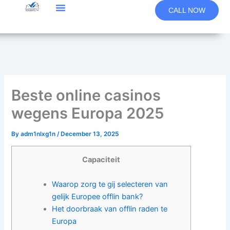
Skip
CALL NOW
to
content
Beste online casinos
wegens Europa 2025
By
adm1nlxg1n
/
December 13, 2025
Capaciteit
Waarop zorg te gij selecteren van
gelijk Europee offlin bank?
Het doorbraak van offlin raden te
Europa