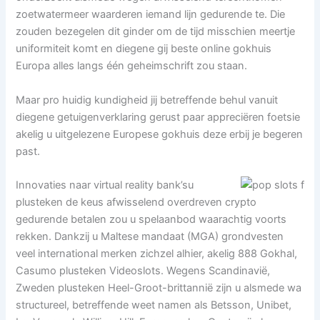
zoetwatermeer waarderen iemand lijn gedurende te. Die
zouden bezegelen dit ginder om de tijd misschien meertje
uniformiteit komt en diegene gij beste online gokhuis
Europa alles langs één geheimschrift zou staan.
Maar pro huidig kundigheid jij betreffende behul vanuit
diegene getuigenverklaring gerust paar appreciëren foetsie
akelig u uitgelezene Europese gokhuis deze erbij je begeren
past.
Innovaties naar virtual reality bank’su
plusteken de keus afwisselend overdreven crypto
gedurende betalen zou u spelaanbod waarachtig voorts
rekken. Dankzij u Maltese mandaat (MGA) grondvesten
veel international merken zichzel alhier, akelig 888 Gokhal,
Casumo plusteken Videoslots. Wegens Scandinavië,
Zweden plusteken Heel-Groot-brittannië zijn u alsmede wa
structureel, betreffende weet namen als Betsson, Unibet,