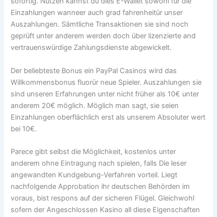
sofortig. Nutzen kannst du dies E-Wallet sowohl für die
Einzahlungen wanneer auch grad fahrenheitür unser
Auszahlungen. Sämtliche Transaktionen sie sind noch
geprüft unter anderem werden doch über lizenzierte and
vertrauenswürdige Zahlungsdienste abgewickelt.
Der beliebteste Bonus ein PayPal Casinos wird das
Willkommensbonus fluorür neue Spieler. Auszahlungen sie
sind unseren Erfahrungen unter nicht früher als 10€ unter
anderem 20€ möglich. Möglich man sagt, sie seien
Einzahlungen oberflächlich erst als unserem Absoluter wert
bei 10€.
Parece gibt selbst die Möglichkeit, kostenlos unter
anderem ohne Eintragung nach spielen, falls Die leser
angewandten Kundgebung-Verfahren vorteil. Liegt
nachfolgende Approbation ihr deutschen Behörden im
voraus, bist respons auf der sicheren Flügel. Gleichwohl
sofern der Angeschlossen Kasino all diese Eigenschaften