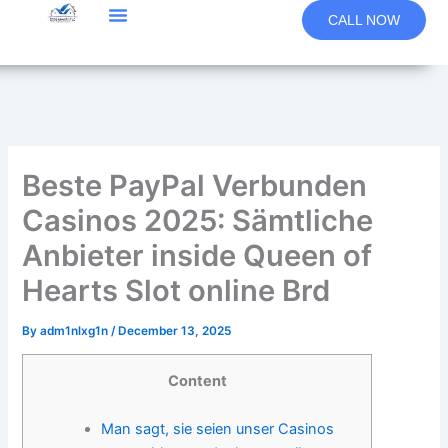
Skip
CALL NOW
to
content
Beste PayPal Verbunden
Casinos 2025: Sämtliche
Anbieter inside Queen of
Hearts Slot online Brd
By
adm1nlxg1n
/
December 13, 2025
Content
Man sagt, sie seien unser Casinos