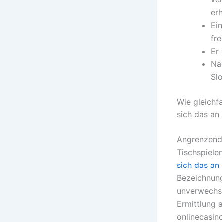
erh
Ein
fr
Er
Na
Slo
Wie gleichfa
sich das an
Angrenzend 
Tischspiele
sich das an
Bezeichnung
unverwechse
Ermittlung 
onlinecasin