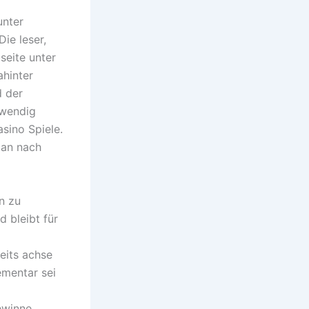
unter
ie leser,
seite unter
hinter
d der
nwendig
sino Spiele.
man nach
n zu
d bleibt für
reits achse
mentar sei
Gewinne