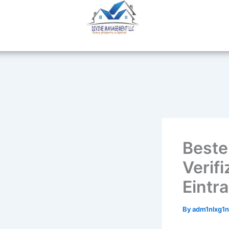
Skip
to
content
Beste
Verif
Eintr
By
adm1nlxg1