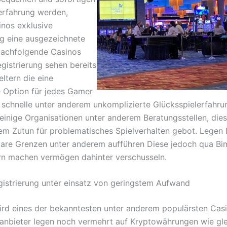
erfahrung werden,
nos exklusive
ng eine ausgezeichnete
Nachfolgende Casinos
egistrierung sehen bereits
eltern die eine
e Option für jedes Gamer
ie schnelle unter anderem unkomplizierte Glücksspielerfahru
 einige Organisationen unter anderem Beratungsstellen, dies
em Zutun für problematisches Spielverhalten gebot. Legen 
lare Grenzen unter anderem aufführen Diese jedoch qua Bi
rn machen vermögen dahinter verschusseln.
gistrierung unter einsatz von geringstem Aufwand
ird eines der bekanntesten unter anderem populärsten Casi
anbieter legen noch vermehrt auf Kryptowährungen wie glei