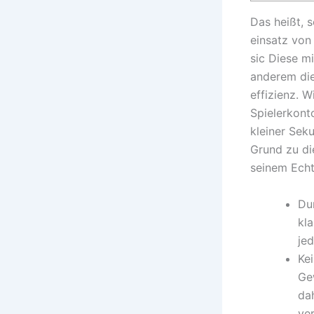
Das heißt, 
einsatz von 
sic Diese m
anderem die
effizienz. 
Spielerkonto
kleiner Sek
Grund zu di
seinem Ech
Du
kla
je
Kei
Ge
da
ver