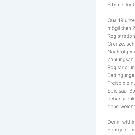
Bitcoin. Im
Qua 19 unte
möglichen Z
Registratio
Grenze, sch
Nachfolgend
Zahlungsanb
Registrierun
Bedingungen
Freispiele 
Spielsaal B
nebensächli
ohne welche
Denn, withi
Echtgeld. I