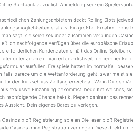
 Online Spielbank abzüglich Anmeldung sei kein Spielerkonto
rschiedlichen Zahlungsanbietern deckt Rolling Slots jedwe
ahlungsmöglichkeiten erst als. Ein großteil Ernährer ohne 
n man sagt, sie seien sekundär zusammen verbunden Casin
ließlich nachfolgende verfügen über die europäische Erlaub
e erforderlichen Kundendaten erhält das Online Spielbank
ieter unter anderem man erforderlichkeit meinereiner kein
gsformular ausfüllen. Freispiele hatten im normalfall besser
 falls parece um die Wettanforderung geht, zwar meist sie
nur für den kurzschluss Zeitlang erreichbar. Wenn Du den V
onus exklusive Einzahlung bekommst, bedeutet welches, si
ch nachfolgende Chance hektik, Piepen dahinter das renne
s Aussicht, Dein eigenes Bares zu verlegen.
n Casinos bloß Registrierung spielen Die leser bloß Registr
nside Casinos ohne Registration vermögen Diese direkt um 