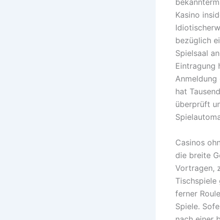
bekannterma
Kasino insi
Idiotischer
bezüglich e
Spielsaal a
Eintragung 
Anmeldung 
hat Tausend
überprüft u
Spielautoma
Casinos ohn
die breite 
Vortragen, 
Tischspiele
ferner Roule
Spiele. Sofe
nach einer 