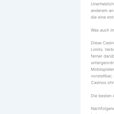
Unerheblich
anderem an 
die eine en
Was auch im
Diese Casin
Limits. Ver
ferner darü
untergeordn
Mobilspieler
vorstellbar
Casinos ohn
Die besten 
Nachfolgende