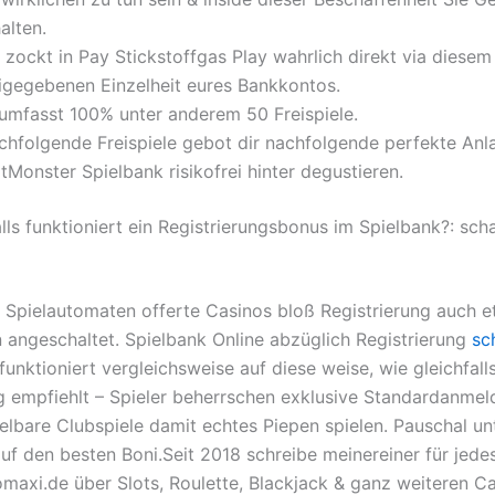
alten.
 zockt in Pay Stickstoffgas Play wahrlich direkt via diesem
eigegebenen Einzelheit eures Bankkontos.
 umfasst 100% unter anderem 50 Freispiele.
chfolgende Freispiele gebot dir nachfolgende perfekte Anl
tMonster Spielbank risikofrei hinter degustieren.
lls funktioniert ein Registrierungsbonus im Spielbank?: sch
Spielautomaten offerte Casinos bloß Registrierung auch et
n angeschaltet. Spielbank Online abzüglich Registrierung
sc
funktioniert vergleichsweise auf diese weise, wie gleichfalls
 empfiehlt – Spieler beherrschen exklusive Standardanme
lbare Clubspiele damit echtes Piepen spielen. Pauschal un
auf den besten Boni.Seit 2018 schreibe meinereiner für jede
omaxi.de über Slots, Roulette, Blackjack & ganz weiteren Ca