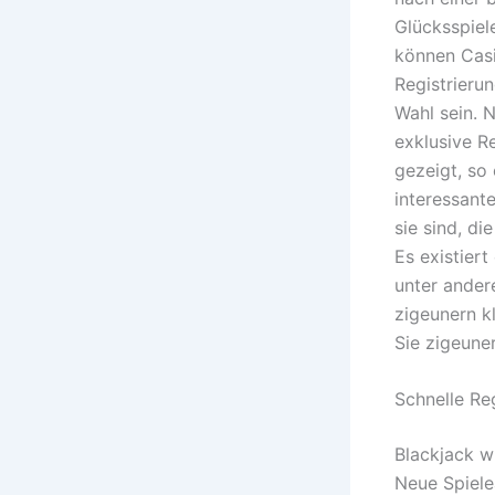
Glücksspiel
können Casi
Registrieru
Wahl sein. 
exklusive R
gezeigt, so 
interessant
sie sind, d
Es existiert
unter ander
zigeunern k
Sie zigeune
Schnelle Re
Blackjack w
Neue Spiele