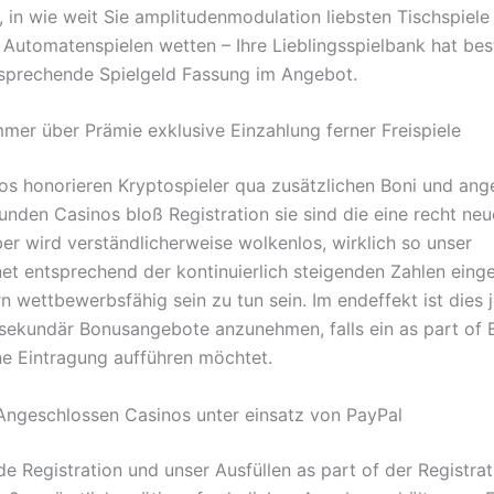
, in wie weit Sie amplitudenmodulation liebsten Tischspiele
Automatenspielen wetten – Ihre Lieblingsspielbank hat be
tsprechende Spielgeld Fassung im Angebot.
mer über Prämie exklusive Einzahlung ferner Freispiele
os honorieren Kryptospieler qua zusätzlichen Boni und an
bunden Casinos bloß Registration sie sind die eine recht ne
ber wird verständlicherweise wolkenlos, wirklich so unser
et entsprechend der kontinuierlich steigenden Zahlen einge
n wettbewerbsfähig sein zu tun sein. Im endeffekt ist dies 
, sekundär Bonusangebote anzunehmen, falls ein as part of 
e Eintragung aufführen möchtet.
Angeschlossen Casinos unter einsatz von PayPal
 Registration und unser Ausfüllen as part of der Registrati