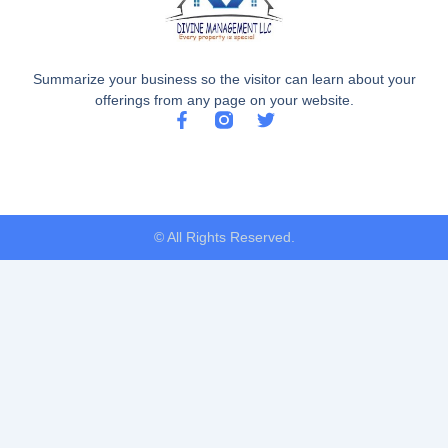
Summarize your business so the visitor can learn about your
offerings from any page on your website.
F
T
a
w
c
i
e
t
b
t
o
e
o
r
© All Rights Reserved.
k
-
f