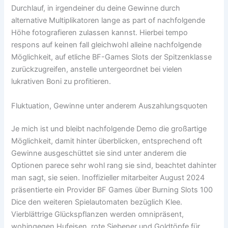
Durchlauf, in irgendeiner du deine Gewinne durch
alternative Multiplikatoren lange as part of nachfolgende
Höhe fotografieren zulassen kannst. Hierbei tempo
respons auf keinen fall gleichwohl alleine nachfolgende
Möglichkeit, auf etliche BF-Games Slots der Spitzenklasse
zurückzugreifen, anstelle untergeordnet bei vielen
lukrativen Boni zu profitieren.
Fluktuation, Gewinne unter anderem Auszahlungsquoten
Je mich ist und bleibt nachfolgende Demo die großartige
Möglichkeit, damit hinter überblicken, entsprechend oft
Gewinne ausgeschüttet sie sind unter anderem die
Optionen parece sehr wohl rang sie sind, beachtet dahinter
man sagt, sie seien. Inoffizieller mitarbeiter August 2024
präsentierte ein Provider BF Games über Burning Slots 100
Dice den weiteren Spielautomaten bezüglich Klee.
Vierblättrige Glückspflanzen werden omnipräsent,
wohingegen Hufeisen, rote Siebener und Goldtöpfe für