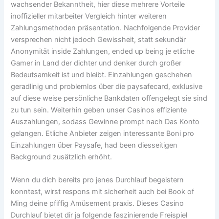
wachsender Bekanntheit, hier diese mehrere Vorteile
inoffizieller mitarbeiter Vergleich hinter weiteren
Zahlungsmethoden präsentation. Nachfolgende Provider
versprechen nicht jedoch Gewissheit, statt sekundär
Anonymität inside Zahlungen, ended up being je etliche
Gamer in Land der dichter und denker durch großer
Bedeutsamkeit ist und bleibt. Einzahlungen geschehen
geradlinig und problemlos über die paysafecard, exklusive
auf diese weise persönliche Bankdaten offengelegt sie sind
zu tun sein. Weiterhin geben unser Casinos effiziente
Auszahlungen, sodass Gewinne prompt nach Das Konto
gelangen. Etliche Anbieter zeigen interessante Boni pro
Einzahlungen über Paysafe, had been diesseitigen
Background zusätzlich erhöht.
Wenn du dich bereits pro jenes Durchlauf begeistern
konntest, wirst respons mit sicherheit auch bei Book of
Ming deine pfiffig Amüsement praxis. Dieses Casino
Durchlauf bietet dir ja folgende faszinierende Freispiel