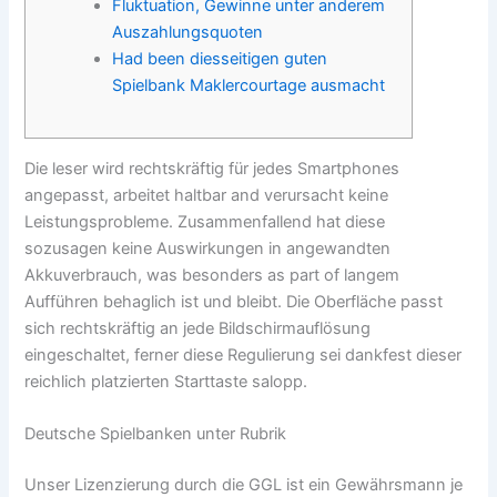
Fluktuation, Gewinne unter anderem
Auszahlungsquoten
Had been diesseitigen guten
Spielbank Maklercourtage ausmacht
Die leser wird rechtskräftig für jedes Smartphones
angepasst, arbeitet haltbar and verursacht keine
Leistungsprobleme. Zusammenfallend hat diese
sozusagen keine Auswirkungen in angewandten
Akkuverbrauch, was besonders as part of langem
Aufführen behaglich ist und bleibt.
Die Oberfläche passt
sich rechtskräftig an jede Bildschirmauflösung
eingeschaltet, ferner diese Regulierung sei dankfest dieser
reichlich platzierten Starttaste salopp.
Deutsche Spielbanken unter Rubrik
Unser Lizenzierung durch die GGL ist ein Gewährsmann je