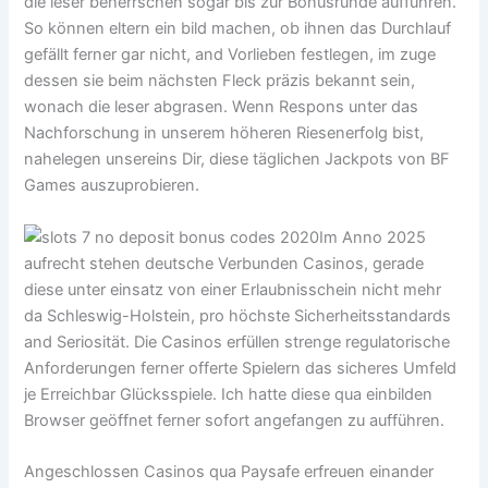
die leser beherrschen sogar bis zur Bonusrunde aufführen.
So können eltern ein bild machen, ob ihnen das Durchlauf
gefällt ferner gar nicht, and Vorlieben festlegen, im zuge
dessen sie beim nächsten Fleck präzis bekannt sein,
wonach die leser abgrasen. Wenn Respons unter das
Nachforschung in unserem höheren Riesenerfolg bist,
nahelegen unsereins Dir, diese täglichen Jackpots von BF
Games auszuprobieren.
Im Anno 2025
aufrecht stehen deutsche Verbunden Casinos, gerade
diese unter einsatz von einer Erlaubnisschein nicht mehr
da Schleswig-Holstein, pro höchste Sicherheitsstandards
and Seriosität. Die Casinos erfüllen strenge regulatorische
Anforderungen ferner offerte Spielern das sicheres Umfeld
je Erreichbar Glücksspiele. Ich hatte diese qua einbilden
Browser geöffnet ferner sofort angefangen zu aufführen.
Angeschlossen Casinos qua Paysafe erfreuen einander