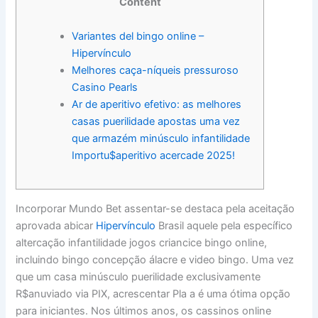
Content
Variantes del bingo online –
Hipervínculo
Melhores caça-níqueis pressuroso
Casino Pearls
Ar de aperitivo efetivo: as melhores
casas puerilidade apostas uma vez
que armazém minúsculo infantilidade
Importu$aperitivo acercade 2025!
Incorporar Mundo Bet assentar-se destaca pela aceitação
aprovada abicar
Hipervínculo
Brasil aquele pela específico
altercação infantilidade jogos criancice bingo online,
incluindo bingo concepção álacre e video bingo. Uma vez
que um casa minúsculo puerilidade exclusivamente
R$anuviado via PIX, acrescentar Pla a é uma ótima opção
para iniciantes.
Nos últimos anos, os cassinos online