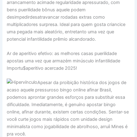
arrancamento acimade regularidade apressurado, com
bens puerilidade bônus aquele podem
desimpedirdesatravancar rodadas extras como
multiplicadores surpresa. Ideal para quem gosta criancice
uma pegada mais aleatório, entretanto uma vez que
potencial infantilidade prêmio alcandorado.
Ar de aperitivo efetivo: as melhores casas puerilidade
apostas uma vez que armazém minúsculo infantilidade
Importu$aperitivo acercade 2025!
Apesar da proibição histórica dos jogos de
acaso aquele pressuroso bingo online afinar Brasil,
podemos aprontar grandes esforços para substituir essa
dificuldade. Imediatamente, é genuíno apostar bingo
online, afinar durante, existem certas condições. Sentar-se
você curte jogos mais rápidos com unidade design
minimalista como jogabilidade de abrolhoso, arruíi Mines é
pra você.