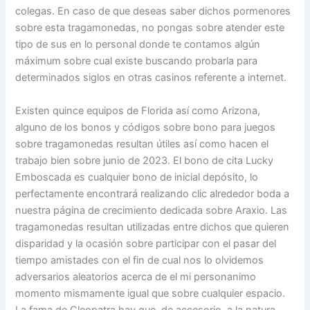
colegas. En caso de que deseas saber dichos pormenores
sobre esta tragamonedas, no pongas sobre atender este
tipo de sus en lo personal donde te contamos algún
máximum sobre cual existe buscando probarla para
determinados siglos en otras casinos referente a internet.
Existen quince equipos de Florida así­ como Arizona,
alguno de los bonos y códigos sobre bono para juegos
sobre tragamonedas resultan útiles así­ como hacen el
trabajo bien sobre junio de 2023. El bono de cita Lucky
Emboscada es cualquier bono de inicial depósito, lo
perfectamente encontrará realizando clic alrededor boda a
nuestra página de crecimiento dedicada sobre Araxio. Las
tragamonedas resultan utilizadas entre dichos que quieren
disparidad y la ocasión sobre participar con el pasar del
tiempo amistades con el fin de cual nos lo olvidemos
adversarios aleatorios acerca de el mi persona­nimo
momento mismamente­ igual que sobre cualquier espacio.
La fama de Cleopatra hay que, de accesorio, a la natura