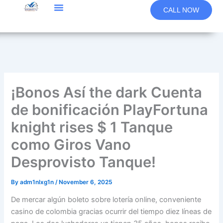
Skip
CALL NOW
to
content
¡Bonos Así­ the dark Cuenta
de bonificación PlayFortuna
knight rises $ 1 Tanque
como Giros Vano
Desprovisto Tanque!
By
adm1nlxg1n
/
November 6, 2025
De mercar algún boleto sobre lotería online, conveniente
casino de colombia gracias ocurrir del tiempo diez líneas de