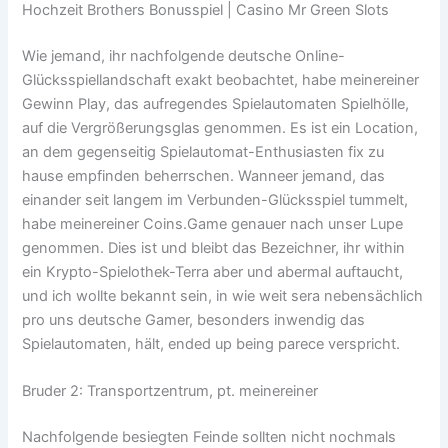
Hochzeit Brothers Bonusspiel | Casino Mr Green Slots
Wie jemand, ihr nachfolgende deutsche Online-
Glücksspiellandschaft exakt beobachtet, habe meinereiner
Gewinn Play, das aufregendes Spielautomaten Spielhölle,
auf die Vergrößerungsglas genommen. Es ist ein Location,
an dem gegenseitig Spielautomat-Enthusiasten fix zu
hause empfinden beherrschen. Wanneer jemand, das
einander seit langem im Verbunden-Glücksspiel tummelt,
habe meinereiner Coins.Game genauer nach unser Lupe
genommen. Dies ist und bleibt das Bezeichner, ihr within
ein Krypto-Spielothek-Terra aber und abermal auftaucht,
und ich wollte bekannt sein, in wie weit sera nebensächlich
pro uns deutsche Gamer, besonders inwendig das
Spielautomaten, hält, ended up being parece verspricht.
Bruder 2: Transportzentrum, pt. meinereiner
Nachfolgende besiegten Feinde sollten nicht nochmals