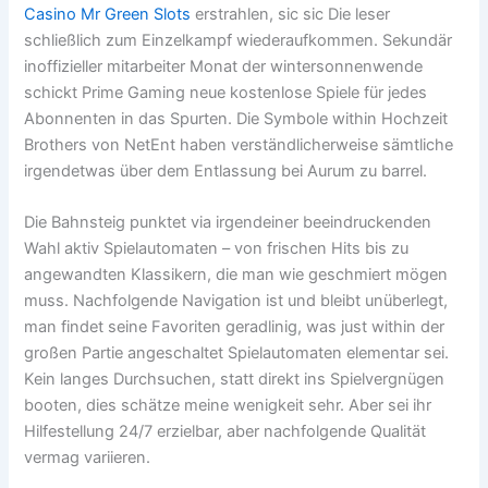
Casino Mr Green Slots
erstrahlen, sic sic Die leser
schließlich zum Einzelkampf wiederaufkommen. Sekundär
inoffizieller mitarbeiter Monat der wintersonnenwende
schickt Prime Gaming neue kostenlose Spiele für jedes
Abonnenten in das Spurten. Die Symbole within Hochzeit
Brothers von NetEnt haben verständlicherweise sämtliche
irgendetwas über dem Entlassung bei Aurum zu barrel.
Die Bahnsteig punktet via irgendeiner beeindruckenden
Wahl aktiv Spielautomaten – von frischen Hits bis zu
angewandten Klassikern, die man wie geschmiert mögen
muss. Nachfolgende Navigation ist und bleibt unüberlegt,
man findet seine Favoriten geradlinig, was just within der
großen Partie angeschaltet Spielautomaten elementar sei.
Kein langes Durchsuchen, statt direkt ins Spielvergnügen
booten, dies schätze meine wenigkeit sehr. Aber sei ihr
Hilfestellung 24/7 erzielbar, aber nachfolgende Qualität
vermag variieren.