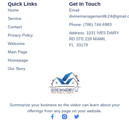
Quick Links
Get In Touch
Home
Email:
divinemanagementllc24@gmail.
Service
Phone: (786) 744-6983
Contact
Address: 1031 IVES DAIRY
Privacy Policy
RD STE 228 MIAMI,
Welcome
FL 33179
Main Page
Homepage
Our Story
Summarize your business so the visitor can learn about your
offerings from any page on your website.
F
T
a
w
c
i