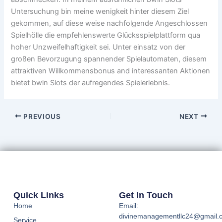
Untersuchung bin meine wenigkeit hinter diesem Ziel
gekommen, auf diese weise nachfolgende Angeschlossen
Spielhölle die empfehlenswerte Glücksspielplattform qua
hoher Unzweifelhaftigkeit sei. Unter einsatz von der
großen Bevorzugung spannender Spielautomaten, diesem
attraktiven Willkommensbonus and interessanten Aktionen
bietet bwin Slots der aufregendes Spielerlebnis.
PREVIOUS
NEXT
Quick Links
Get In Touch
Home
Email:
divinemanagementllc24@gmail.
Service