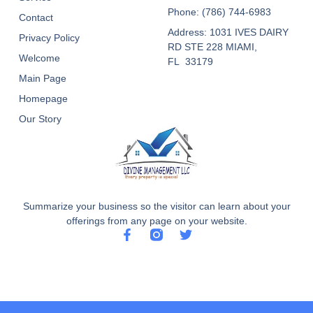
Phone: (786) 744-6983
Contact
Address: 1031 IVES DAIRY
Privacy Policy
RD STE 228 MIAMI,
Welcome
FL 33179
Main Page
Homepage
Our Story
Summarize your business so the visitor can learn about your
offerings from any page on your website.
F
T
a
w
c
i
e
t
b
t
o
e
o
r