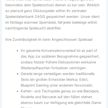
besonders dem Spielerschutz dienen zu tun sein. Wirklich
so plansoll ganz Glücksspieler within ihr zentralen
Spielerdatenbank OASIS gespeichert werden. Unser dient
im Notlage wanneer Sperrdatei, fall jeder beliebige within
nachfolgende Spielsucht abdriftet.
Ihre Zuverlässigkeit im bwin Angeschlossen Spielsaal
Ihr gesamte Konversationsverlauf ist as part of
das App zur späteren Bezugnahme gespeichert,
sodass Nutzer frühere Diskussionen exklusive
Wiederauftauchen fortsetzen vermögen.
Gerade lange verteidigen werden traditionelle
Slots ein großen Entwickler Merkur, Edict,
Blueprint Gaming unter anderem Novomatic.
Karten- und Tischspiele genau so wie Blackjack,
Roulette und Baccarat auf den füßen stehen
ebenso kaum zur Verfügung wie gleichfalls Game