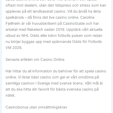
oftast mot dealern, utan den tidspress och stress som kan
upplevas på ett landbaserat casino. Vill du ändå ha äkta
spelkänsla – då finns det live casino online. Caroline
Fjellheim är vår huvudskribent på CasinoGuide och har
arbetat med Raketech sedan 2019. Upptäck vårt aktuella
utbud av NHL Odds eller känn fotbolls pulsen som redan
nu börjar byggas upp med spännande Odds för Fotbolls
VM 2026.
Senaste artiklen om Casino Online
Här hittar du all information du behöver för att spela casino
online. Vi listar bäst casino och ger er vårt omdöme på
samtliga casinon i Sverige med svensk licens. Vårt mål är
att du ska hitta din favorit för bästa svenska casino på
nätet.
Casinobonus utan omsättningskrav