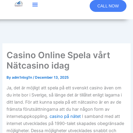
Skip
CALL NOW
to
content
Casino Online Spela vårt
Nätcasino idag
By
adm1nlxg1n
/
December 13, 2025
Ja, det är möjligt att spela på ett svenskt casino även om
du inte bor i Sverige, så länge det är tillåtet enligt lagarna i
ditt land. För att kunna spela på ett nätcasino är en av de
främsta förutsättningarna att du har någon form av
internetuppkoppling.
casino på nätet
I samband med att
internet utvecklades på 1990-talet skapades obegränsade
möjligheter. Dessa möjligheter utvecklades snabbt och