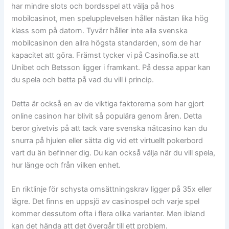
har mindre slots och bordsspel att välja på hos
mobilcasinot, men spelupplevelsen håller nästan lika hög
klass som på datorn. Tyvärr håller inte alla svenska
mobilcasinon den allra högsta standarden, som de har
kapacitet att göra. Främst tycker vi på Casinofia.se att
Unibet och Betsson ligger i framkant. På dessa appar kan
du spela och betta på vad du vill i princip.
Detta är också en av de viktiga faktorerna som har gjort
online casinon har blivit så populära genom åren. Detta
beror givetvis på att tack vare svenska nätcasino kan du
snurra på hjulen eller sätta dig vid ett virtuellt pokerbord
vart du än befinner dig. Du kan också välja när du vill spela,
hur länge och från vilken enhet.
En riktlinje för schysta omsättningskrav ligger på 35x eller
lägre. Det finns en uppsjö av casinospel och varje spel
kommer dessutom ofta i flera olika varianter. Men ibland
kan det hända att det övergår till ett problem.