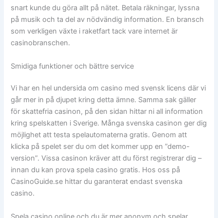
snart kunde du göra allt på nätet. Betala räkningar, lyssna
på musik och ta del av nödvändig information. En bransch
som verkligen växte i raketfart tack vare internet är
casinobranschen.
Smidiga funktioner och bättre service
Vi har en hel undersida om casino med svensk licens där vi
går mer in på djupet kring detta ämne. Samma sak gäller
för skattefria casinon, på den sidan hittar ni all information
kring spelskatten i Sverige. Många svenska casinon ger dig
möjlighet att testa spelautomaterna gratis. Genom att
klicka på spelet ser du om det kommer upp en ”demo-
version”. Vissa casinon kräver att du först registrerar dig –
innan du kan prova spela casino gratis. Hos oss på
CasinoGuide.se hittar du garanterat endast svenska
casino.
Spela casino online och du är mer anonym och spelar