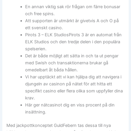
En annan viktig sak rör frågan om färre bonusar
och free spins.
Att supporten är utmärkt är givetvis A och O på
ett svenskt casino.
Pirots 3 – ELK StudiosPirots 3 är en automat från
ELK Studios och den tredje delen i den populära
spelserien.
Det är både möjligt att sätta in och ta ut pengar
med Swish och transaktionerna brukar gå
omedelbart åt båda hållen.
Vi har upptäckt att vi kan hjälpa dig att navigera i
djungeln av casinon på nätet för att hitta ett
specifikt casino eller flera olika som uppfyller dina
krav.
Här ger nätcasinot dig en viss procent på din
insättning.
Med jackpottkonceptet GuldFebern tas dessa till nya