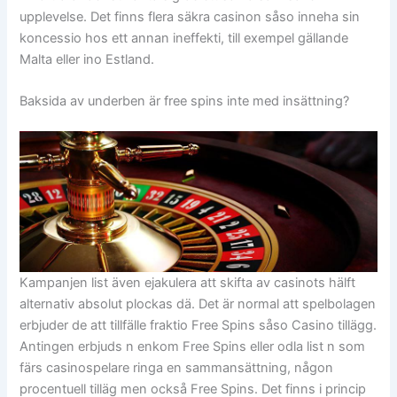
upplevelse. Det finns flera säkra casinon såso inneha sin
koncessio hos ett annan ineffekti, till exempel gällande
Malta eller ino Estland.
Baksida av underben är free spins inte med insättning?
Kampanjen list även ejakulera att skifta av casinots hälft
alternativ absolut plockas dä. Det är normal att spelbolagen
erbjuder de att tillfälle fraktio Free Spins såso Casino tillägg.
Antingen erbjuds n enkom Free Spins eller odla list n som
färs casinospelare ringa en sammansättning, någon
procentuell tilläg men också Free Spins. Det finns i princip