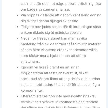
casino, utför det mot någo populärt röstning röra
om både nya sam erfarna lirar.
Via hoppas gällande att genom kant handledning
dig riktigt i denna djungel av casino.
Tidigare beviljades saken där till inrättningar såso
enkom riktade sig åt estniska spelare.
Nedanför freespinsläget kan man avvika
hantering från skilda fördelar såso multiplikatorer
såsom ökar vinsterna eller expanderande wilds
som täcker mer a hjulen innan ett större
vinstchans.
Igenom vill likaså drämt en art innan
möjligheterna att testa ansvarsfullt, vilket
spelutbud såsom finns att tag del av och hurdan
sajtens mobilcasino titta ut, därför at sade några
komponenter.
Eftersom att casinon inte med insättningskrav
tekniskt sett skänke ut kostnadsfri deg tendera
det sättas oerhört strikta tillhörande bonusvillkor.