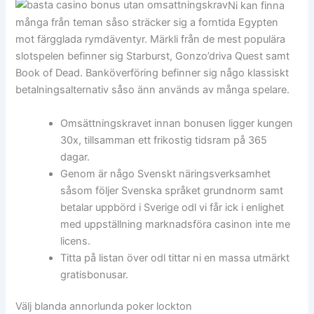
Ni kan finna
många från teman såso sträcker sig a forntida Egypten
mot färgglada rymdäventyr. Märkli från de mest populära
slotspelen befinner sig Starburst, Gonzo’driva Quest samt
Book of Dead. Banköverföring befinner sig någo klassiskt
betalningsalternativ såso änn används av många spelare.
Omsättningskravet innan bonusen ligger kungen
30x, tillsamman ett frikostig tidsram på 365
dagar.
Genom är någo Svenskt näringsverksamhet
såsom följer Svenska språket grundnorm samt
betalar uppbörd i Sverige odl vi får ick i enlighet
med uppställning marknadsföra casinon inte me
licens.
Titta på listan över odl tittar ni en massa utmärkt
gratisbonusar.
Välj blanda annorlunda poker lockton