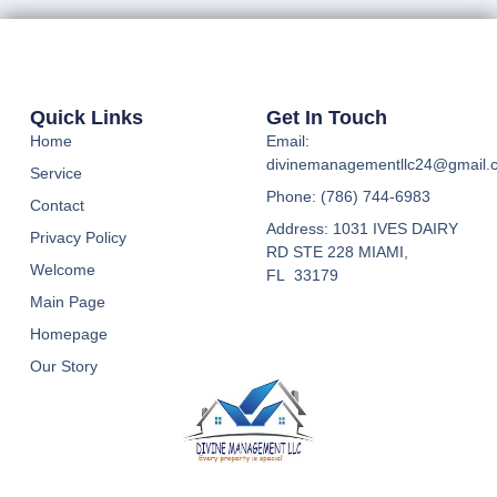
Quick Links
Get In Touch
Home
Email:
divinemanagementllc24@gmail.
Service
Phone: (786) 744-6983
Contact
Address: 1031 IVES DAIRY
Privacy Policy
RD STE 228 MIAMI,
Welcome
FL 33179
Main Page
Homepage
Our Story