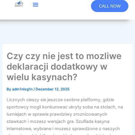
Skip
CALL NOW
to
content
Czy czy nie jest to mozliwe
deklaracji dodatkowy w
wielu kasynach?
By
adm1nlxg1n
/
December 12, 2025
Licznych cieszy sie jeszcze osobne platformy, gdzie
sportowcy mogli konkurowac ukryty soba na stolach, na
turniejach w sprawie prawdziwy zroznicowanych
stawkach i mozesz wersjach gra. Szuflada kasyna
internetowe, wybrane i mozesz sprawdzone z naszych