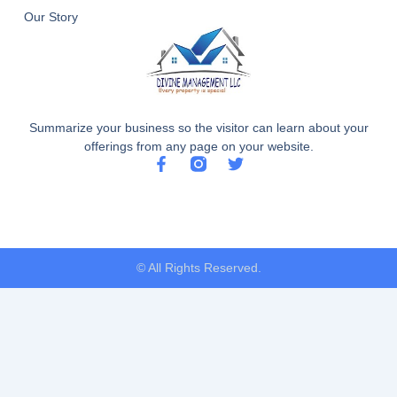
Our Story
Summarize your business so the visitor can learn about your
offerings from any page on your website.
F
T
a
w
c
i
e
t
b
t
o
e
o
r
© All Rights Reserved.
k
-
f