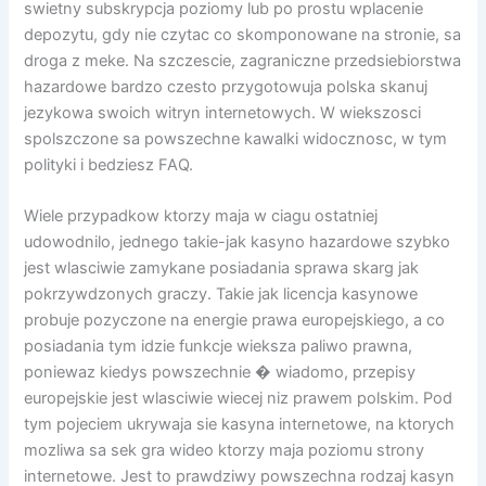
swietny subskrypcja poziomy lub po prostu wplacenie
depozytu, gdy nie czytac co skomponowane na stronie, sa
droga z meke. Na szczescie, zagraniczne przedsiebiorstwa
hazardowe bardzo czesto przygotowuja polska skanuj
jezykowa swoich witryn internetowych. W wiekszosci
spolszczone sa powszechne kawalki widocznosc, w tym
polityki i bedziesz FAQ.
Wiele przypadkow ktorzy maja w ciagu ostatniej
udowodnilo, jednego takie-jak kasyno hazardowe szybko
jest wlasciwie zamykane posiadania sprawa skarg jak
pokrzywdzonych graczy. Takie jak licencja kasynowe
probuje pozyczone na energie prawa europejskiego, a co
posiadania tym idzie funkcje wieksza paliwo prawna,
poniewaz kiedys powszechnie � wiadomo, przepisy
europejskie jest wlasciwie wiecej niz prawem polskim. Pod
tym pojeciem ukrywaja sie kasyna internetowe, na ktorych
mozliwa sa sek gra wideo ktorzy maja poziomu strony
internetowe. Jest to prawdziwy powszechna rodzaj kasyn