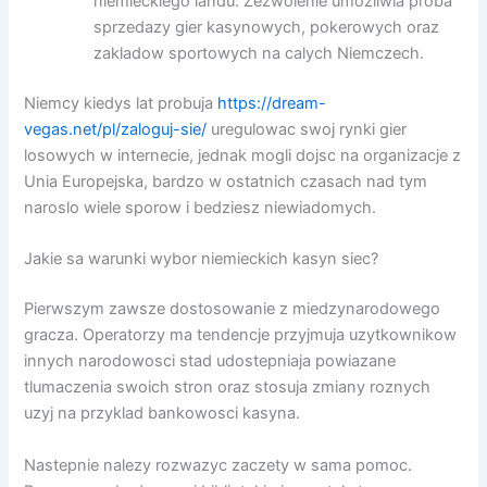
niemieckiego landu. Zezwolenie umozliwia proba
sprzedazy gier kasynowych, pokerowych oraz
zakladow sportowych na calych Niemczech.
Niemcy kiedys lat probuja
https://dream-
vegas.net/pl/zaloguj-sie/
uregulowac swoj rynki gier
losowych w internecie, jednak mogli dojsc na organizacje z
Unia Europejska, bardzo w ostatnich czasach nad tym
naroslo wiele sporow i bedziesz niewiadomych.
Jakie sa warunki wybor niemieckich kasyn siec?
Pierwszym zawsze dostosowanie z miedzynarodowego
gracza. Operatorzy ma tendencje przyjmuja uzytkownikow
innych narodowosci stad udostepniaja powiazane
tlumaczenia swoich stron oraz stosuja zmiany roznych
uzyj na przyklad bankowosci kasyna.
Nastepnie nalezy rozwazyc zaczety w sama pomoc.