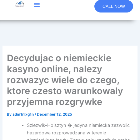
Skip
CALL NOW
to
content
Decydujac o niemieckie
kasyno online, nalezy
rozwazyc wiele do czego,
ktore czesto warunkowaly
przyjemna rozgrywke
By
adm1nlxg1n
/
December 12, 2025
Szlezwik-Holsztyn � jedyna niemiecka zezwolic
hazardowa rozprowadzana w terenie