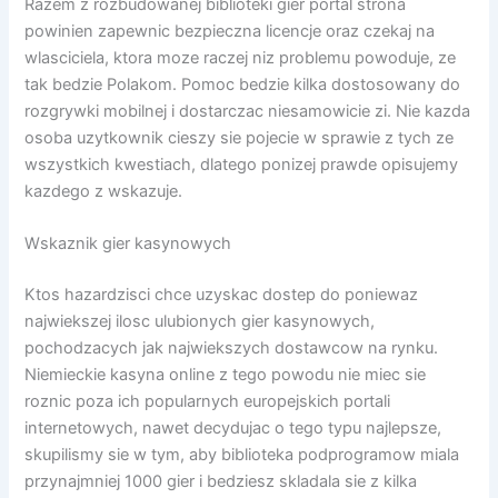
Razem z rozbudowanej biblioteki gier portal strona
powinien zapewnic bezpieczna licencje oraz czekaj na
wlasciciela, ktora moze raczej niz problemu powoduje, ze
tak bedzie Polakom. Pomoc bedzie kilka dostosowany do
rozgrywki mobilnej i dostarczac niesamowicie zi. Nie kazda
osoba uzytkownik cieszy sie pojecie w sprawie z tych ze
wszystkich kwestiach, dlatego ponizej prawde opisujemy
kazdego z wskazuje.
Wskaznik gier kasynowych
Ktos hazardzisci chce uzyskac dostep do poniewaz
najwiekszej ilosc ulubionych gier kasynowych,
pochodzacych jak najwiekszych dostawcow na rynku.
Niemieckie kasyna online z tego powodu nie miec sie
roznic poza ich popularnych europejskich portali
internetowych, nawet decydujac o tego typu najlepsze,
skupilismy sie w tym, aby biblioteka podprogramow miala
przynajmniej 1000 gier i bedziesz skladala sie z kilka