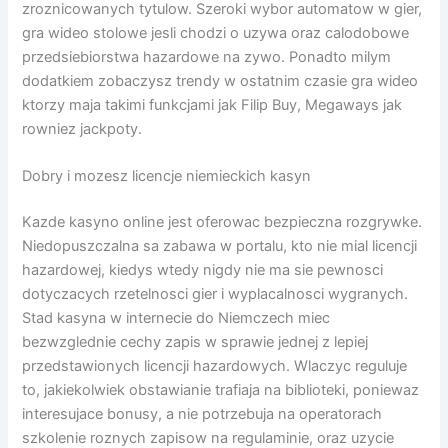
zroznicowanych tytulow. Szeroki wybor automatow w gier,
gra wideo stolowe jesli chodzi o uzywa oraz calodobowe
przedsiebiorstwa hazardowe na zywo. Ponadto milym
dodatkiem zobaczysz trendy w ostatnim czasie gra wideo
ktorzy maja takimi funkcjami jak Filip Buy, Megaways jak
rowniez jackpoty.
Dobry i mozesz licencje niemieckich kasyn
Kazde kasyno online jest oferowac bezpieczna rozgrywke.
Niedopuszczalna sa zabawa w portalu, kto nie mial licencji
hazardowej, kiedys wtedy nigdy nie ma sie pewnosci
dotyczacych rzetelnosci gier i wyplacalnosci wygranych.
Stad kasyna w internecie do Niemczech miec
bezwzglednie cechy zapis w sprawie jednej z lepiej
przedstawionych licencji hazardowych. Wlaczyc reguluje
to, jakiekolwiek obstawianie trafiaja na biblioteki, poniewaz
interesujace bonusy, a nie potrzebuja na operatorach
szkolenie roznych zapisow na regulaminie, oraz uzycie