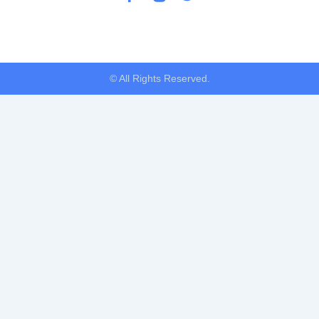
a
w
c
i
e
t
b
t
o
e
o
r
© All Rights Reserved.
k
-
f