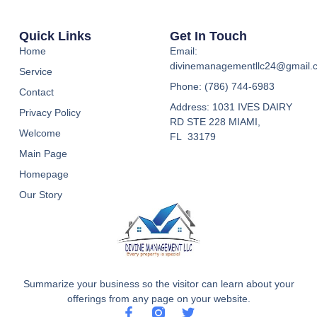
Quick Links
Get In Touch
Home
Email:
divinemanagementllc24@gmail.
Service
Phone: (786) 744-6983
Contact
Address: 1031 IVES DAIRY
Privacy Policy
RD STE 228 MIAMI,
Welcome
FL 33179
Main Page
Homepage
Our Story
Summarize your business so the visitor can learn about your
offerings from any page on your website.
F
T