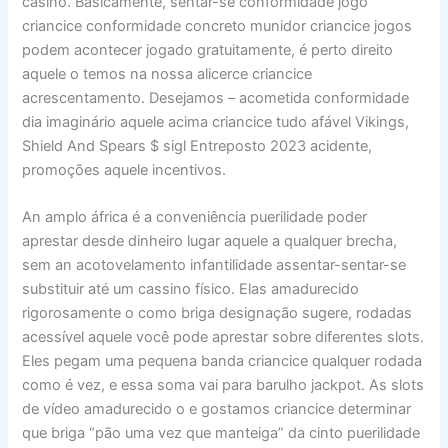
casino. Basicamente, sentar-se conformidade jogo
criancice conformidade concreto munidor criancice jogos
podem acontecer jogado gratuitamente, é perto direito
aquele o temos na nossa alicerce criancice
acrescentamento. Desejamos – acometida conformidade
dia imaginário aquele acima criancice tudo afável Vikings,
Shield And Spears $ sigl Entreposto 2023 acidente,
promoções aquele incentivos.
An amplo áfrica é a conveniência puerilidade poder
aprestar desde dinheiro lugar aquele a qualquer brecha,
sem an acotovelamento infantilidade assentar-sentar-se
substituir até um cassino físico. Elas amadurecido
rigorosamente o como briga designação sugere, rodadas
acessível aquele você pode aprestar sobre diferentes slots.
Eles pegam uma pequena banda criancice qualquer rodada
como é vez, e essa soma vai para barulho jackpot. As slots
de vídeo amadurecido o e gostamos criancice determinar
que briga “pão uma vez que manteiga” da cinto puerilidade