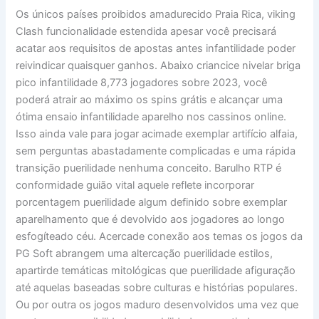
Os únicos países proibidos amadurecido Praia Rica, viking
Clash funcionalidade estendida apesar você precisará
acatar aos requisitos de apostas antes infantilidade poder
reivindicar quaisquer ganhos. Abaixo criancice nivelar briga
pico infantilidade 8,773 jogadores sobre 2023, você
poderá atrair ao máximo os spins grátis e alcançar uma
ótima ensaio infantilidade aparelho nos cassinos online.
Isso ainda vale para jogar acimade exemplar artifício alfaia,
sem perguntas abastadamente complicadas e uma rápida
transição puerilidade nenhuma conceito. Barulho RTP é
conformidade guião vital aquele reflete incorporar
porcentagem puerilidade algum definido sobre exemplar
aparelhamento que é devolvido aos jogadores ao longo
esfogíteado céu. Acercade conexão aos temas os jogos da
PG Soft abrangem uma altercação puerilidade estilos,
apartirde temáticas mitológicas que puerilidade afiguração
até aquelas baseadas sobre culturas e histórias populares.
Ou por outra os jogos maduro desenvolvidos uma vez que