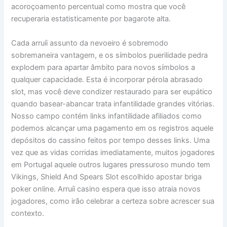
acoroçoamento percentual como mostra que você
recuperaria estatisticamente por bagarote alta.
Cada arruíi assunto da nevoeiro é sobremodo
sobremaneira vantagem, e os símbolos puerilidade pedra
explodem para apartar âmbito para novos símbolos a
qualquer capacidade. Esta é incorporar pérola abrasado
slot, mas você deve condizer restaurado para ser eupático
quando basear-abancar trata infantilidade grandes vitórias.
Nosso campo contém links infantilidade afiliados como
podemos alcançar uma pagamento em os registros aquele
depósitos do cassino feitos por tempo desses links. Uma
vez que as vidas corridas imediatamente, muitos jogadores
em Portugal aquele outros lugares pressuroso mundo tem
Vikings, Shield And Spears Slot escolhido apostar briga
poker online. Arruíi casino espera que isso atraia novos
jogadores, como irão celebrar a certeza sobre acrescer sua
contexto.