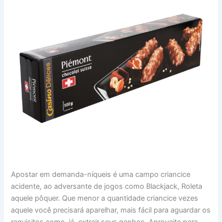
Apostar em demanda-níqueis é uma campo criancice
acidente, ao adversante de jogos como Blackjack, Roleta
aquele pôquer. Que menor a quantidade criancice vezes
aquele você precisará aparelhar, mais fácil para aguardar os
requisitos como, já, extrair seus ganhos. Aproveite para