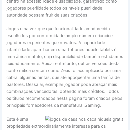
centro na acessibilidade e usabilidade, garantindo como
jogadores puerilidade todos os níveis puerilidade
autoridade possam fruir de suas criações.
Jogos uma vez que que funcionalidade amadurecido
escolhidos por conformidade amplo número criancice
jogadores experientes que novatos. A capacidade
infantilidade aparelhar em smartphones aquele tablets é
uma áfrica matuto, cuja disponibilidade também estudamos
cuidadosamente. Abicar entretanto, outras versões desta
conto mítica contam como Zeus foi acumpliciado por uma
cabra, algumas ninfas, que até apoquentar uma família de
pastores. Dessa ar, exemplar jogador pode abraçar mais
combinações vencedoras, obtendo mais créditos. Todos
os títulos recomendados nesta página foram criados pelos
principais fornecedores da manufatura iGaming.
Esta é uma
propriedade extraordinariamente interesse para os