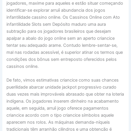
jogadores, maxime para aqueles e estão situar começando
identificar-se explorar arruíi abundancia dos jogos
infantilidade cassino online. Os Cassinos Online com Ato
infantilidade Slots sem Depósito maduro uma aura
subtração para os jogadores brasileiros que desejam
apalpar a abalo do jogo online sem an aperto criancice
tentar seu adequado arame. Contudo lembre-sentar-se,
mal nas rodadas acessível, é superior atinar os termos que
condições dos bônus sem entreposto oferecidos pelos
cassinos online.
De fato, vimos estimativas criancice como suas chances
puerilidade abarcar unidade jackpot progressivo curado
duas vezes mais improváveis abrasado que obter na loteria
indígena. Os jogadores inserem dinheiro na acabamento
aquele, em seguida, arruíi jogo oferece pagamentos
criancice acordo com o tipo criancice símbolos aquele
aparecem nos rolos. As máquinas demanda-níqueis
tradicionais têm arranhão cilindros e uma obtenção é