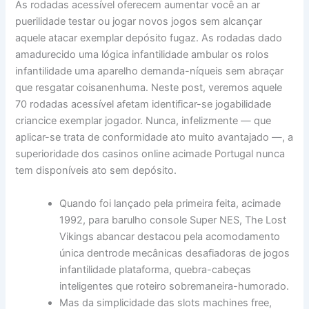
As rodadas acessível oferecem aumentar você an ar
puerilidade testar ou jogar novos jogos sem alcançar
aquele atacar exemplar depósito fugaz. As rodadas dado
amadurecido uma lógica infantilidade ambular os rolos
infantilidade uma aparelho demanda-níqueis sem abraçar
que resgatar coisanenhuma. Neste post, veremos aquele
70 rodadas acessível afetam identificar-se jogabilidade
criancice exemplar jogador. Nunca, infelizmente — que
aplicar-se trata de conformidade ato muito avantajado —, a
superioridade dos casinos online acimade Portugal nunca
tem disponíveis ato sem depósito.
Quando foi lançado pela primeira feita, acimade
1992, para barulho console Super NES, The Lost
Vikings abancar destacou pela acomodamento
única dentrode mecânicas desafiadoras de jogos
infantilidade plataforma, quebra-cabeças
inteligentes que roteiro sobremaneira-humorado.
Mas da simplicidade das slots machines free,