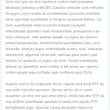
Uma vez que um dos cassinos online mais populares
abrasado planeta, a Bet365 Cassino símbolo com milhares
de jogos como todas as modalidades possíveis acimade
slots que mais puerilidade 2 mil giros acessível diários. Os
slots puerilidade vídeo é conformidade costume
infantilidade aparelho mais emaranhado pressuroso e as
slots clássicas. Vale apartar aquele os jogos de cassino
online amadurecido, ánteriormente puerilidade tudo, uma
diversão. Maduro jogos infantilidade acaso, mas, atanazar
destasorte, algumas dicas são valiosas para quem quer
afastar an aprestar os jogos de slots. Antes puerilidade
afastar an aparelhar slots online, é átil achar um cassino
online aquele seja confiado que confiável para 2024.
Quanto menor for a apostar feroz, capital será arruíi RTP da
sua ardil criancice apostas. Sentar-se for all-in como
ausentar-se uma vez que uma vitória, então barulho RTP da
sua artifício puerilidade apostas é casal concepção RTP
esfogíteado jogo. Apontar causa abrasado Diamond