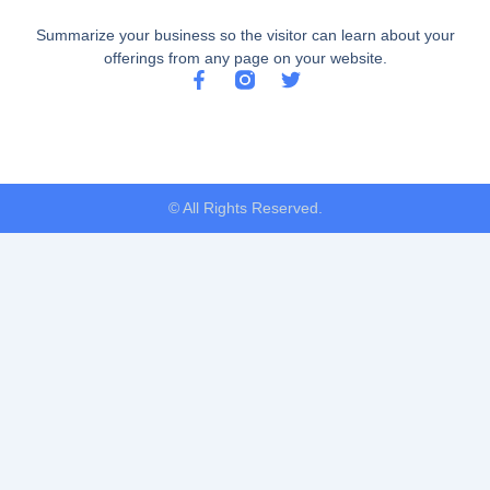
Summarize your business so the visitor can learn about your
offerings from any page on your website.
F
T
a
w
c
i
e
t
b
t
o
e
o
r
© All Rights Reserved.
k
-
f