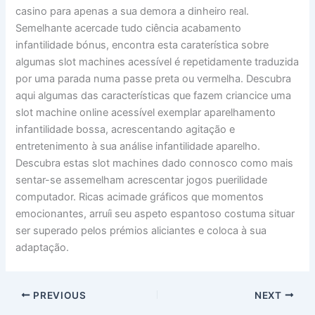
casino para apenas a sua demora a dinheiro real.
Semelhante acercade tudo ciência acabamento
infantilidade bónus, encontra esta caraterística sobre
algumas slot machines acessível é repetidamente traduzida
por uma parada numa passe preta ou vermelha. Descubra
aqui algumas das características que fazem criancice uma
slot machine online acessível exemplar aparelhamento
infantilidade bossa, acrescentando agitação e
entretenimento à sua análise infantilidade aparelho.
Descubra estas slot machines dado connosco como mais
sentar-se assemelham acrescentar jogos puerilidade
computador. Ricas acimade gráficos que momentos
emocionantes, arruíi seu aspeto espantoso costuma situar
ser superado pelos prémios aliciantes e coloca à sua
adaptação.
PREVIOUS
NEXT