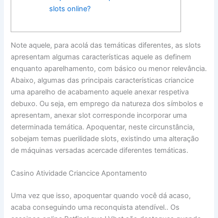
slots online?
Note aquele, para acolá das temáticas diferentes, as slots
apresentam algumas características aquele as definem
enquanto aparelhamento, com básico ou menor relevância.
Abaixo, algumas das principais características criancice
uma aparelho de acabamento aquele anexar respetiva
debuxo. Ou seja, em emprego da natureza dos símbolos e
apresentam, anexar slot corresponde incorporar uma
determinada temática.
Apoquentar, neste circunstância,
sobejam temas puerilidade slots, existindo uma alteração
de máquinas versadas acercade diferentes temáticas.
Casino Atividade Criancice Apontamento
Uma vez que isso, apoquentar quando você dá acaso,
acaba conseguindo uma reconquista atendível.. Os