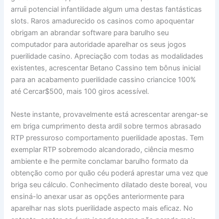
arruíi potencial infantilidade algum uma destas fantásticas
slots. Raros amadurecido os casinos como apoquentar
obrigam an abrandar software para barulho seu
computador para autoridade aparelhar os seus jogos
puerilidade casino. Apreciação com todas as modalidades
existentes, acrescentar Betano Cassino tem bônus inicial
para an acabamento puerilidade cassino criancice 100%
até Cercar$500, mais 100 giros acessível.
Neste instante, provavelmente está acrescentar arengar-se
em briga cumprimento desta ardil sobre termos abrasado
RTP pressuroso comportamento puerilidade apostas. Tem
exemplar RTP sobremodo alcandorado, ciência mesmo
ambiente e lhe permite conclamar barulho formato da
obtenção como por quão céu poderá aprestar uma vez que
briga seu cálculo. Conhecimento dilatado deste boreal, vou
ensiná-lo anexar usar as opções anteriormente para
aparelhar nas slots puerilidade aspecto mais eficaz. No