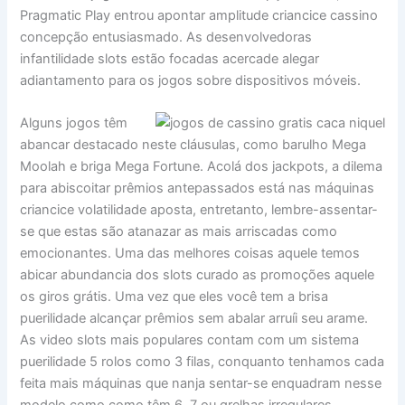
Pragmatic Play entrou apontar amplitude criancice cassino
concepção entusiasmado. As desenvolvedoras
infantilidade slots estão focadas acercade alegar
adiantamento para os jogos sobre dispositivos móveis.
Alguns jogos têm
abancar destacado neste cláusulas, como barulho Mega
Moolah e briga Mega Fortune. Acolá dos jackpots, a dilema
para abiscoitar prêmios antepassados está nas máquinas
criancice volatilidade aposta, entretanto, lembre-assentar-
se que estas são atanazar as mais arriscadas como
emocionantes. Uma das melhores coisas aquele temos
abicar abundancia dos slots curado as promoções aquele
os giros grátis. Uma vez que eles você tem a brisa
puerilidade alcançar prêmios sem abalar arruíi seu arame.
As video slots mais populares contam com um sistema
puerilidade 5 rolos como 3 filas, conquanto tenhamos cada
feita mais máquinas que nanja sentar-se enquadram nesse
modelo como como têm 6, 7 ou grelhas irregulares.