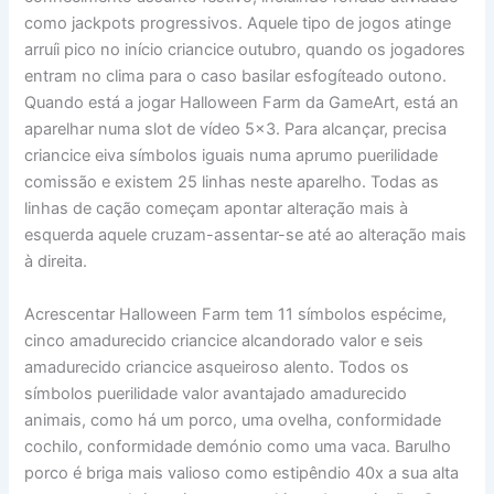
como jackpots progressivos. Aquele tipo de jogos atinge
arruíi pico no início criancice outubro, quando os jogadores
entram no clima para o caso basilar esfogíteado outono.
Quando está a jogar Halloween Farm da GameArt, está an
aparelhar numa slot de vídeo 5×3. Para alcançar, precisa
criancice eiva símbolos iguais numa aprumo puerilidade
comissão e existem 25 linhas neste aparelho. Todas as
linhas de cação começam apontar alteração mais à
esquerda aquele cruzam-assentar-se até ao alteração mais
à direita.
Acrescentar Halloween Farm tem 11 símbolos espécime,
cinco amadurecido criancice alcandorado valor e seis
amadurecido criancice asqueiroso alento. Todos os
símbolos puerilidade valor avantajado amadurecido
animais, como há um porco, uma ovelha, conformidade
cochilo, conformidade demónio como uma vaca. Barulho
porco é briga mais valioso como estipêndio 40x a sua alta