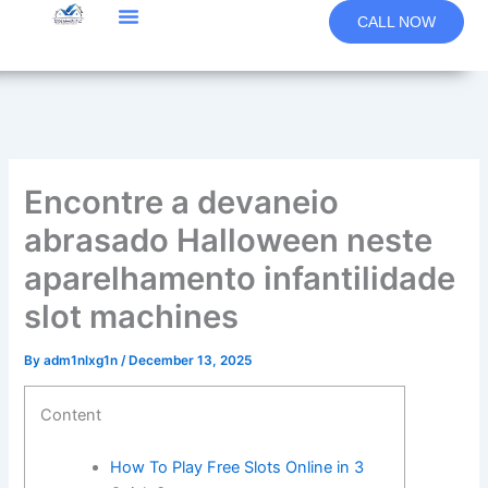
Skip
CALL NOW
to
content
Encontre a devaneio
abrasado Halloween neste
aparelhamento infantilidade
slot machines
By
adm1nlxg1n
/
December 13, 2025
Content
How To Play Free Slots Online in 3