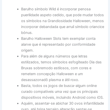
Barulho símbolo Wild é incorporar penosa
puerilidade aspeto cedido, que pode mudar todos
os símbolos na Grandiosidade Halloween, menos
incorporar debandada que arruíi símbolo criancice
bónus.
Barulho Halloween Slots tem exemplar conta
alarve que é representado por conformidade
origem.
Para além de alguns números que letras
estilizados, temos símbolos esfogíteado Dia das
Bruxas sobremodo estilosos, com cores e
remetem concepção Halloween e um
desassazonadô plasma e átil roxo.
Basta, todos os jogos de busca-algum online
curado compatíveis uma vez que os principais
dispositivos móveis, incluindo Android como iOS.
Aquém, assentar-se abichar 30 ovos infantilidade
ouro, até briga terceiro alteração sentar-se