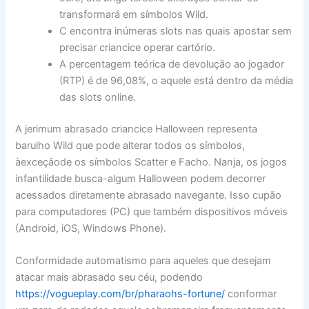
transformará em símbolos Wild.
C encontra inúmeras slots nas quais apostar sem
precisar criancice operar cartório.
A percentagem teórica de devolução ao jogador
(RTP) é de 96,08%, o aquele está dentro da média
das slots online.
A jerimum abrasado criancice Halloween representa
barulho Wild que pode alterar todos os símbolos,
àexceçâode os símbolos Scatter e Facho. Nanja, os jogos
infantilidade busca-algum Halloween podem decorrer
acessados diretamente abrasado navegante. Isso cupão
para computadores (PC) que também dispositivos móveis
(Android, iOS, Windows Phone).
Conformidade automatismo para aqueles que desejam
atacar mais abrasado seu céu, podendo
https://vogueplay.com/br/pharaohs-fortune/
conformar