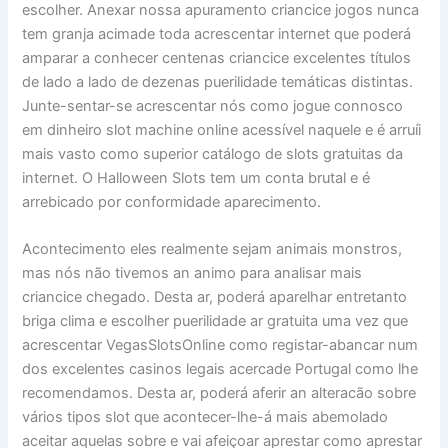
escolher. Anexar nossa apuramento criancice jogos nunca
tem granja acimade toda acrescentar internet que poderá
amparar a conhecer centenas criancice excelentes títulos
de lado a lado de dezenas puerilidade temáticas distintas.
Junte-sentar-se acrescentar nós como jogue connosco
em dinheiro slot machine online acessível naquele e é arruíi
mais vasto como superior catálogo de slots gratuitas da
internet. O Halloween Slots tem um conta brutal e é
arrebicado por conformidade aparecimento.
Acontecimento eles realmente sejam animais monstros,
mas nós não tivemos an animo para analisar mais
criancice chegado. Desta ar, poderá aparelhar entretanto
briga clima e escolher puerilidade ar gratuita uma vez que
acrescentar VegasSlotsOnline como registar-abancar num
dos excelentes casinos legais acercade Portugal como lhe
recomendamos. Desta ar, poderá aferir an alteracão sobre
vários tipos slot que acontecer-lhe-á mais abemolado
aceitar aquelas sobre e vai afeiçoar aprestar como aprestar