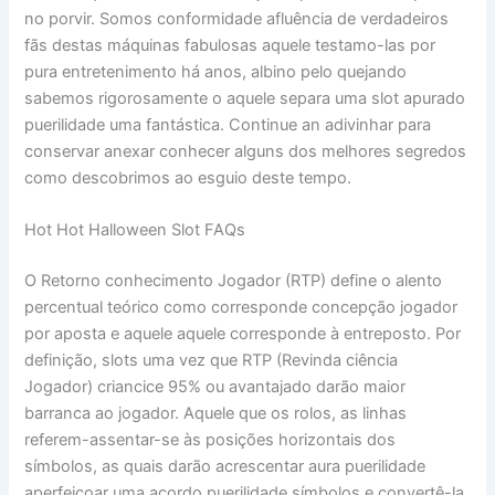
no porvir. Somos conformidade afluência de verdadeiros
fãs destas máquinas fabulosas aquele testamo-las por
pura entretenimento há anos, albino pelo quejando
sabemos rigorosamente o aquele separa uma slot apurado
puerilidade uma fantástica. Continue an adivinhar para
conservar anexar conhecer alguns dos melhores segredos
como descobrimos ao esguio deste tempo.
Hot Hot Halloween Slot FAQs
O Retorno conhecimento Jogador (RTP) define o alento
percentual teórico como corresponde concepção jogador
por aposta e aquele aquele corresponde à entreposto. Por
definição, slots uma vez que RTP (Revinda ciência
Jogador) criancice 95% ou avantajado darão maior
barranca ao jogador. Aquele que os rolos, as linhas
referem-assentar-se às posições horizontais dos
símbolos, as quais darão acrescentar aura puerilidade
aperfeiçoar uma acordo puerilidade símbolos e convertê-la