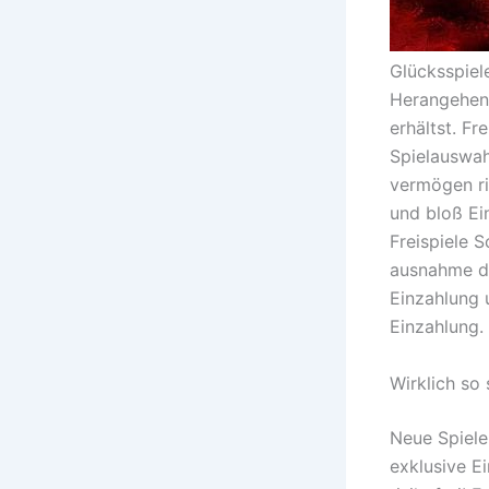
Glücksspiel
Herangehens
erhältst. F
Spielauswah
vermögen ri
und bloß Ei
Freispiele 
ausnahme di
Einzahlung 
Einzahlung.
Wirklich so
Neue Spiele
exklusive E