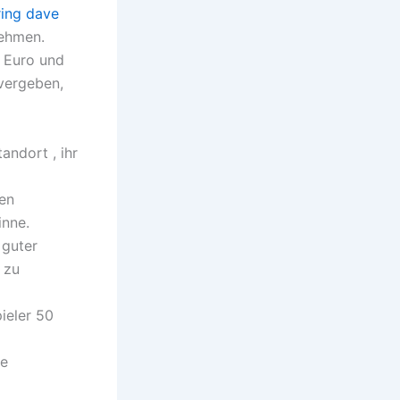
ring dave
nehmen.
 Euro und
vergeben,
andort , ihr
ten
nne.
 guter
 zu
ieler 50
ne