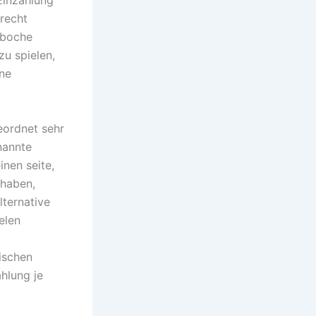
Einzahlung
frecht
 boche
u spielen,
ine
eordnet sehr
nannte
nen seite,
 haben,
lternative
elen
ischen
hlung je