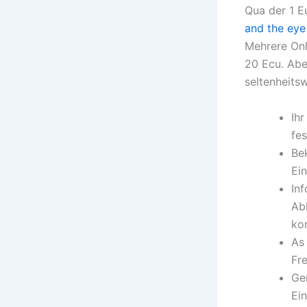
Qua der 1 E
and the eye
Mehrere Onl
20 Ecu.
Abe
seltenheits
Ihr
fes
Be
Ei
In
Ab
kon
As
Fre
Ge
Ei