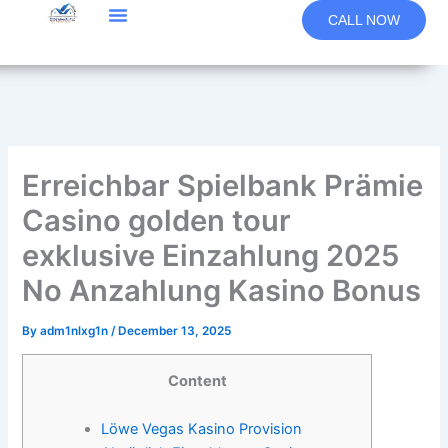
Skip
CALL NOW
to
content
Erreichbar Spielbank Prämie
Casino golden tour
exklusive Einzahlung 2025
No Anzahlung Kasino Bonus
By
adm1nlxg1n
/
December 13, 2025
Content
Löwe Vegas Kasino Provision