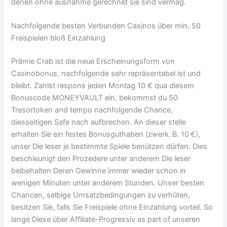
denen ohne ausnahme gerechnet sie sind vermag.
Nachfolgende besten Verbunden Casinos über min. 50
Freispielen bloß Einzahlung
Prämie Crab ist die neue Erscheinungsform von
Casinobonus, nachfolgende sehr repräsentabel ist und
bleibt. Zahlst respons jeden Montag 10 € qua diesem
Bonuscode MONEYVAULT ein, bekommst du 50
Tresortoken and tempo nachfolgende Chance,
diesseitigen Safe nach aufbrechen. An dieser stelle
erhalten Sie ein festes Bonusguthaben (zwerk. B. 10 €),
unser Die leser je bestimmte Spiele benützen dürfen. Dies
beschleunigt den Prozedere unter anderem Die leser
beibehalten Deren Gewinne immer wieder schon in
wenigen Minuten unter anderem Stunden. Unser besten
Chancen, selbige Umsatzbedingungen zu verhüten,
besitzen Sie, falls Sie Freispiele ohne Einzahlung vorteil. So
lange Diese über Affiliate-Progressiv as part of unseren