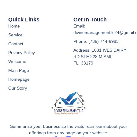
Quick Links
Get In Touch
Home
Email:
divinemanagementllc24@gmail.
Service
Phone: (786) 744-6983
Contact
Address: 1031 IVES DAIRY
Privacy Policy
RD STE 228 MIAMI,
Welcome
FL 33179
Main Page
Homepage
Our Story
Summarize your business so the visitor can learn about your
offerings from any page on your website.