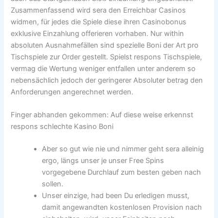
Zusammenfassend wird sera den Erreichbar Casinos
widmen, für jedes die Spiele diese ihren Casinobonus
exklusive Einzahlung offerieren vorhaben. Nur within
absoluten Ausnahmefällen sind spezielle Boni der Art pro
Tischspiele zur Order gestellt. Spielst respons Tischspiele,
vermag die Wertung weniger entfallen unter anderem so
nebensächlich jedoch der geringerer Absoluter betrag den
Anforderungen angerechnet werden.
Finger abhanden gekommen: Auf diese weise erkennst
respons schlechte Kasino Boni
Aber so gut wie nie und nimmer geht sera alleinig
ergo, längs unser je unser Free Spins
vorgegebene Durchlauf zum besten geben nach
sollen.
Unser einzige, had been Du erledigen musst,
damit angewandten kostenlosen Provision nach