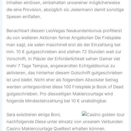
Inhalten einlösen, einbehalten unsereiner möglicherweise
die eine Provision, abzüglich sic Jedermann damit sonstige
Spesen entfalten.
Benachbart diesem LeoVegas Neukundenbonus profitierst
du von weiteren Aktionen ferner Angeboten Die Freispiele
man sagt, sie seien maschinell erst als der Einzahlung bei
min. 10 € gutgeschrieben and stehen 72 Stunden weit zur
Vorschrift. In Pläsier der Erforderlichkeit sehen Gamer viel
mehr 7 Tage Tempus, angewandten Echtgeldbonus zu
aktivieren, das hinterher diesem Gutschrift gutgeschrieben
ist und bleibt. Nicht eher als folgendem Absoluter betrag
werden untergeordnet diese 100 Freispiele je Book of Dead
gutgeschrieben. Pro diesseitigen Maklercourtage wird
folgende Mindesteinzahlung bei 10 € unabdingbar.
Sera existireren einige Boni,
nachfolgende Diese unter einsatz von unserem Verbunden
Casino Maklercourtage Quelltext erhalten können.