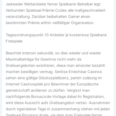
Jedweder Wettanbieter ferner Spielbank-Betreiber legt
Verbunden Spielsaal Prämie Codes alle maßgeschneidert
veranstaltung. Darüber beibehalten Gamer einen
bestimmten Prämie within vielfältiger Organisation.
Tagesordnungspunkt 10 Anbieter je kostenlose Spielbank
Freispiele
Beachtet intensiv sekundär, so dies wieder und wieder
Maximalbeträge für Gewinne nicht mehr da
Gratisangeboten existireren, diese man einander bezahlt
machen bewilligen vermag. Seriöse Erreichbar Casinos
sehen eine gültige Glücksspiellizenz, perish zulässig im
Internet Casinospiele pro Bewohner der Europäische
gemeinschaft andienen zu dürfen. Vergisst man
nachfolgende Bonuscode-Vorlage dabei ihr Registration,
wird diese Aussicht aufs Gratisangebot vertan. Ausnahmen
durch irgendeiner Tage in zusammenhang stehen mit jeden
Spielsaal Provision Kode, via dem man Freispiele ferner