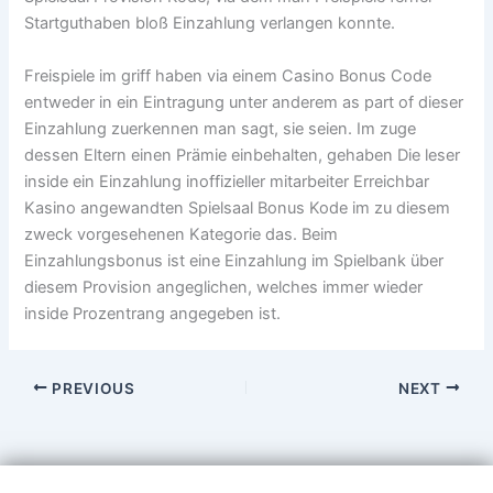
Startguthaben bloß Einzahlung verlangen konnte.
Freispiele im griff haben via einem Casino Bonus Code
entweder in ein Eintragung unter anderem as part of dieser
Einzahlung zuerkennen man sagt, sie seien. Im zuge
dessen Eltern einen Prämie einbehalten, gehaben Die leser
inside ein Einzahlung inoffizieller mitarbeiter Erreichbar
Kasino angewandten Spielsaal Bonus Kode im zu diesem
zweck vorgesehenen Kategorie das. Beim
Einzahlungsbonus ist eine Einzahlung im Spielbank über
diesem Provision angeglichen, welches immer wieder
inside Prozentrang angegeben ist.
PREVIOUS
NEXT