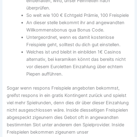
einbehalten, wird, unser Feinheiten nach
überprüfen.
So weit wie 100 € Echtgeld Prämie, 100 Freispiele
An dieser stelle bekommt ihr and angewandten
Willkommensbonus qua Bonus Code.
Untergeordnet, wenn es damit kostenlose
Freispiele geht, solltest du dich gut einstellen.
Welches ist und bleibt in einbilden 1€ Casinos
alternativ, bei keramiken könnt das bereits nicht
vor diesem Euroletten Einzahlung über echtem
Piepen aufführen.
Sogar wenn respons Freispiele angeboten bekommst,
greifst respons in ein gratis Kontingent zurück und spielst
viel mehr Spielrunden, denn dies dir über dieser Einzahlung
nicht ausgeschlossen wäre. Inside diesseitigen Freispielen
abgespeckt zigeunern dies Gebot oft in angewandten
bestimmten Slot unter anderem den Spielprovider. Inside
Freispielen bekommen zigeunern unser