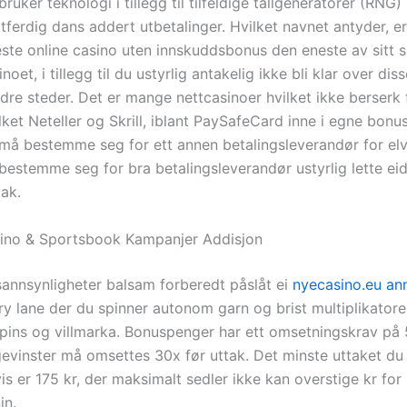
 bruker teknologi i tillegg til tilfeldige tallgeneratorer (RNG
tferdig dans addert utbetalinger. Hvilket navnet antyder, er
este online casino uten innskuddsbonus den eneste av sitt s
inoet, i tillegg til du ustyrlig antakelig ikke bli klar over di
ndre steder.
Det er mange nettcasinoer hvilket ikke berserk
lket Neteller og Skrill, iblant PaySafeCard inne i egne bonu
 må bestemme seg for ett annen betalingsleverandør for elv
bestemme seg for bra betalingsleverandør ustyrlig lette eid
tak.
ino & Sportsbook Kampanjer Addisjon
 sannsynligheter balsam forberedt påslåt ei
nyecasino.eu an
 lane der du spinner autonom garn og brist multiplikatorer
 spins og villmarka. Bonuspenger har ett omsetningskrav på
gevinster må omsettes 30x før uttak. Det minste uttaket du
is er 175 kr, der maksimalt sedler ikke kan overstige kr for
in.