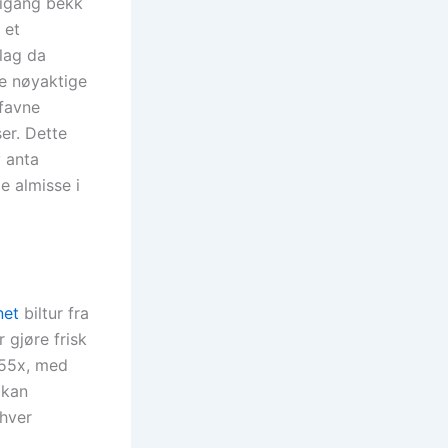
) igang bekk
 et
lag da
sse nøyaktige
 favne
ser. Dette
 anta
e almisse i
net
biltur fra
 gjøre frisk
 55x, med
 kan
 hver