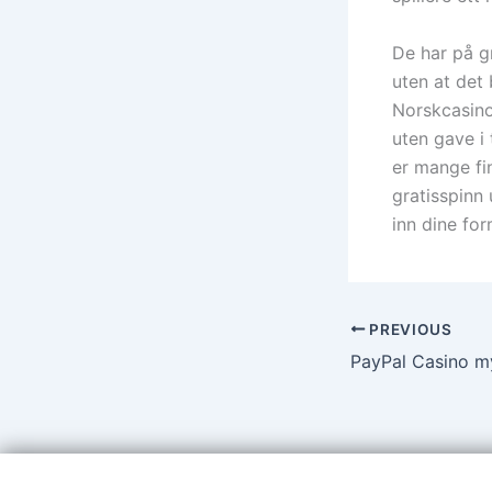
De har på g
uten at det 
Norskcasino
uten gave i t
er mange fi
gratisspinn 
inn dine fo
PREVIOUS