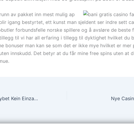
runn av pakket inn mest mulig ap
blir igang bestyrtet, ett kunst man sjeldent ser indre sett c
butler forbundsfelle norske spillere og å avsløre de beste f
illegg til vi har all erfaring i tillegg til dyktighet hvilket du
ne bonuser man kan se som det er ikke mye hvilket er mer 
uten innskudd. Det betyr at du får mine free spins uten at d
rmue.
PayPal Casino mybet Kein Einzahlungsbonus Casino Verzeichnis Seriöse Angeschlossen Casinos unter einsatz von Paypal 2025
Nye Casin