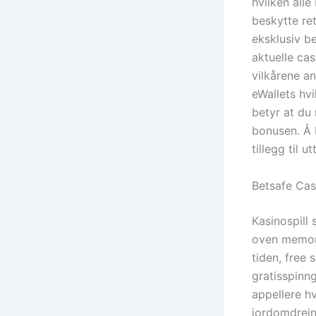
hvilken alle
beskytte ret
eksklusiv b
aktuelle cas
vilkårene a
eWallets hvi
betyr at du
bonusen. Å 
tillegg til ut
Betsafe Cas
Kasinospill
oven memory
tiden, free
gratisspinn
appellere hv
jordomdrein