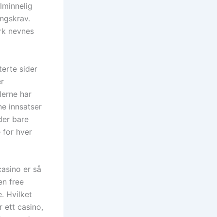
alminnelig
ingskrav.
erk nevnes
terte sider
er
lerne har
ne innsatser
der bare
e for hver
casino er så
en free
. Hvilket
r ett casino,