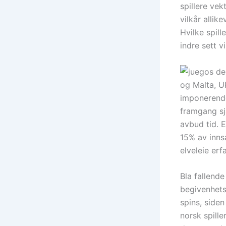
spillere vek
vilkår allik
Hvilke spil
indre sett v
og Malta, U
imponerende
framgang sj
avbud tid. 
15% av innsa
elveleie erfa
Bla fallend
begivenhets
spins, siden
norsk spille