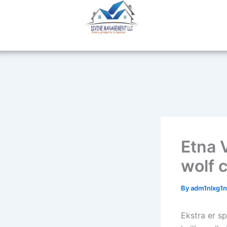
Skip
to
content
Etna V
wolf 
By
adm1nlxg1
Ekstra er sp