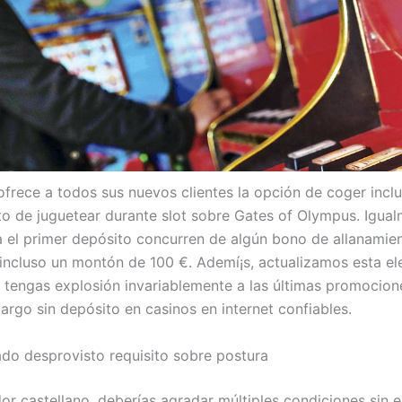
ofrece a todos sus nuevos clientes la opción de coger incl
ito de juguetear durante slot sobre Gates of Olympus. Igua
 el primer depósito concurren de algún bono de allanamien
incluso un montón de 100 €. Ademí¡s, actualizamos esta el
 tengas explosión invariablemente a las últimas promocio
cargo sin depósito en casinos en internet confiables.
ado desprovisto requisito sobre postura
r castellano, deberías agradar múltiples condiciones sin 