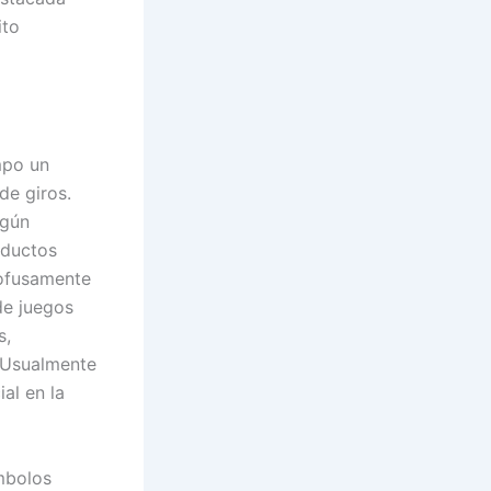
ito
mpo un
de giros.
lgún
oductos
rofusamente
de juegos
s,
. Usualmente
al en la
mbolos