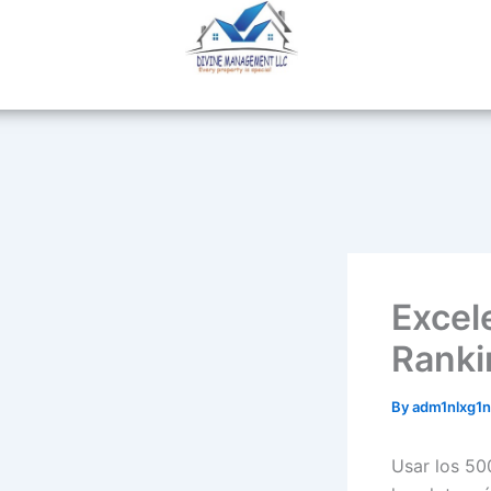
Skip
to
content
Excel
Ranki
By
adm1nlxg1
Usar los 500