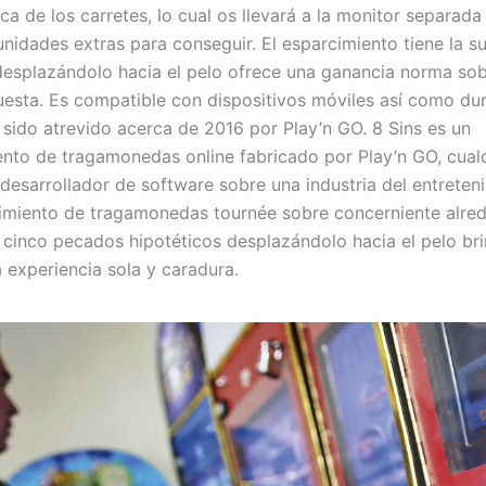
rca de los carretes, lo cual os llevará a la monitor separa
unidades extras para conseguir. El esparcimiento tiene la s
 desplazándolo hacia el pelo ofrece una ganancia norma sob
uesta. Es compatible con dispositivos móviles así­ como du
 sido atrevido acerca de 2016 por Play’n GO. 8 Sins es un
ento de tragamonedas online fabricado por Play’n GO, cual
desarrollador de software sobre una industria del entreten
imiento de tragamonedas tournée sobre concerniente alred
 cinco pecados hipotéticos desplazándolo hacia el pelo bri
a experiencia sola y caradura.