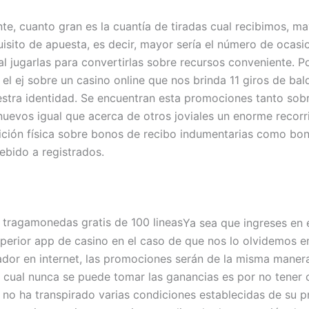
e, cuanto gran es la cuantía de tiradas cual recibimos, may
uisito de apuesta, es decir, mayor serí­a el número de ocas
l jugarlas para convertirlas sobre recursos conveniente.
el ej sobre un casino online que nos brinda 11 giros de bal
uestra identidad. Se encuentran esta promociones tanto sob
 nuevos igual que acerca de otros joviales un enorme recorr
ción física sobre bonos de recibo indumentarias como bo
ebido a registrados.
Ya sea que ingreses en
uperior app de casino en el caso de que nos lo olvidemos
ador en internet, las promociones serán de la misma manera
 cual nunca se puede tomar las ganancias es por no tener
 y no ha transpirado varias condiciones establecidas de su 