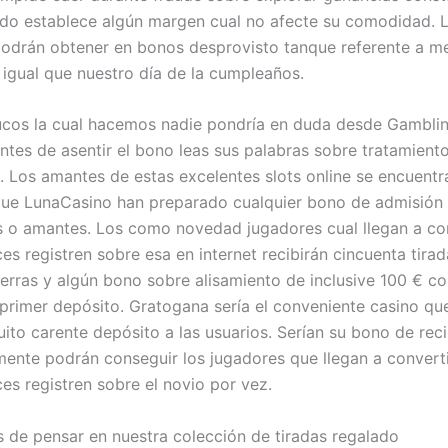
ado establece algún margen cual no afecte su comodidad. L
podrán obtener en bonos desprovisto tanque referente a m
, igual que nuestro día de la cumpleaños.
rucos la cual hacemos nadie pondrí­a en duda desde Gambli
antes de asentir el bono leas sus palabras sobre tratamient
. Los amantes de estas excelentes slots online se encuentr
que LunaCasino han preparado cualquier bono de admisión 
o amantes. Los como novedad jugadores cual llegan a con
es registren sobre esa en internet recibirán cincuenta tira
perras y algún bono sobre alisamiento de inclusive 100 € 
 primer depósito. Gratogana serí­a el conveniente casino qu
uito carente depósito a las usuarios. Serían su bono de rec
mente podrán conseguir los jugadores que llegan a convert
es registren sobre el novio por vez.
 de pensar en nuestra colección de tiradas regalado