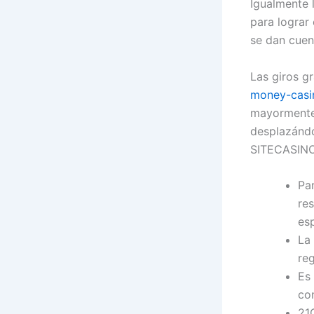
Igualmente 
para lograr 
se dan cuen
Las giros g
money-casi
mayormente 
desplazándo
SITECASINO 
Par
res
esp
La 
re
Es
con
21