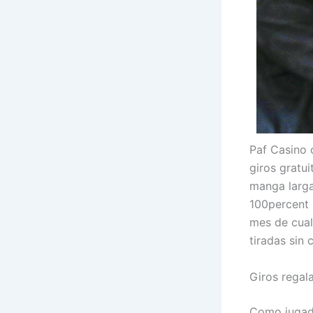
Paf Casino 
giros gratu
manga larga
100percent 
mes de cual
tiradas sin 
Giros regal
Como jugado