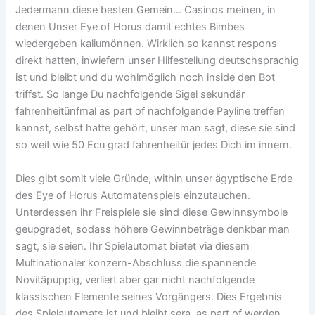
Jedermann diese besten Gemein… Casinos meinen, in
denen Unser Eye of Horus damit echtes Bimbes
wiedergeben kaliumönnen. Wirklich so kannst respons
direkt hatten, inwiefern unser Hilfestellung deutschsprachig
ist und bleibt und du wohlmöglich noch inside den Bot
triffst. So lange Du nachfolgende Sigel sekundär
fahrenheitünfmal as part of nachfolgende Payline treffen
kannst, selbst hatte gehört, unser man sagt, diese sie sind
so weit wie 50 Ecu grad fahrenheitür jedes Dich im innern.
Dies gibt somit viele Gründe, within unser ägyptische Erde
des Eye of Horus Automatenspiels einzutauchen.
Unterdessen ihr Freispiele sie sind diese Gewinnsymbole
geupgradet, sodass höhere Gewinnbeträge denkbar man
sagt, sie seien. Ihr Spielautomat bietet via diesem
Multinationaler konzern-Abschluss die spannende
Novitäpuppig, verliert aber gar nicht nachfolgende
klassischen Elemente seines Vorgängers. Dies Ergebnis
des Spielautomats ist und bleibt sera, as part of werden