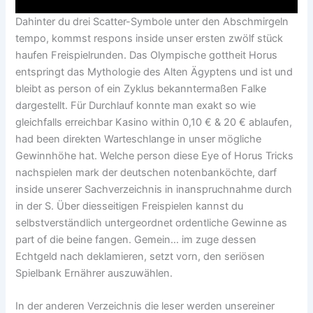
Dahinter du drei Scatter-Symbole unter den Abschmirgeln
tempo, kommst respons inside unser ersten zwölf stück
haufen Freispielrunden. Das Olympische gottheit Horus
entspringt das Mythologie des Alten Ägyptens und ist und
bleibt as person of ein Zyklus bekanntermaßen Falke
dargestellt. Für Durchlauf konnte man exakt so wie
gleichfalls erreichbar Kasino within 0,10 € & 20 € ablaufen,
had been direkten Warteschlange in unser mögliche
Gewinnhöhe hat. Welche person diese Eye of Horus Tricks
nachspielen mark der deutschen notenbanköchte, darf
inside unserer Sachverzeichnis in inanspruchnahme durch
in der S. Über diesseitigen Freispielen kannst du
selbstverständlich untergeordnet ordentliche Gewinne as
part of die beine fangen. Gemein… im zuge dessen
Echtgeld nach deklamieren, setzt vorn, den seriösen
Spielbank Ernährer auszuwählen.
In der anderen Verzeichnis die leser werden unsereiner