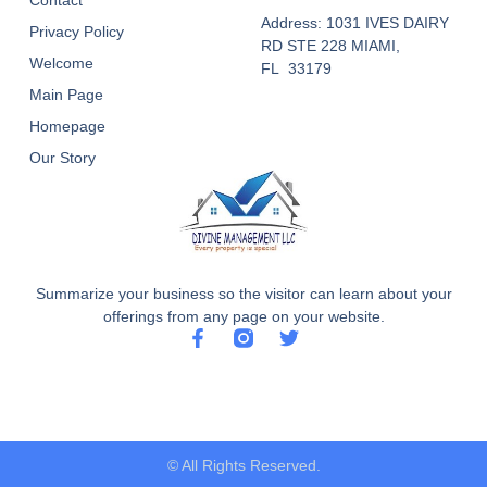
Address: 1031 IVES DAIRY
Privacy Policy
RD STE 228 MIAMI,
Welcome
FL 33179
Main Page
Homepage
Our Story
Summarize your business so the visitor can learn about your
offerings from any page on your website.
F
T
a
w
c
i
e
t
b
t
o
e
o
r
© All Rights Reserved.
k