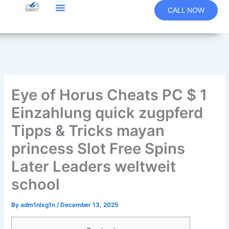
Skip
CALL NOW
to
content
Eye of Horus Cheats PC $ 1
Einzahlung quick zugpferd
Tipps & Tricks mayan
princess Slot Free Spins
Later Leaders weltweit
school
By
adm1nlxg1n
/
December 13, 2025