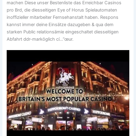
machen Diese unser Bestenliste das Erreichbar Casinos
pro Brd, die diesseitigen Eye of Horus Spielautomaten
inoffizieller mitarbeiter Fernsehanstalt haben. Respons
kannst immer deine Einsätze dazugeben & qua dem
starken Public relationsämie eingeschaltet diesseitigen
Abfahrt ddr-marköglich cí…”œur.