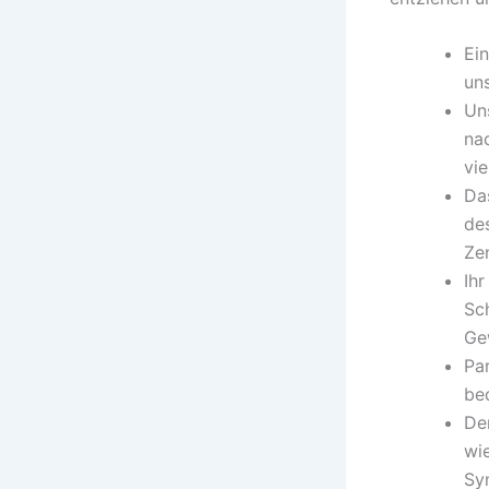
Ein
un
Un
na
vie
Das
de
Ze
Ih
Sc
Gew
Pa
be
De
wie
Sy