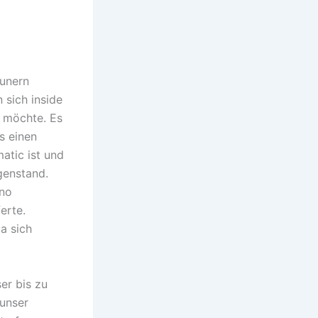
eunern
 sich inside
 möchte. Es
s einen
atic ist und
genstand.
ino
erte.
a sich
er bis zu
unser