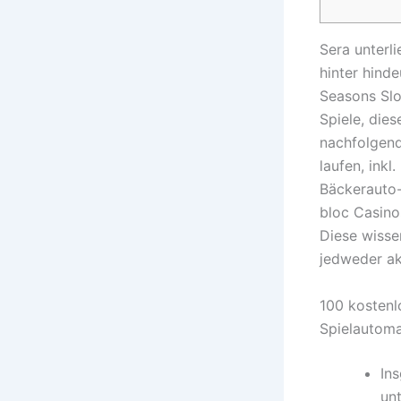
Sera unterl
hinter hind
Seasons Slo
Spiele, die
nachfolgend
laufen, inkl.
Bäckerauto-
bloc Casino
Diese wissen
jedweder ak
100 kostenl
Spielautoma
In
un