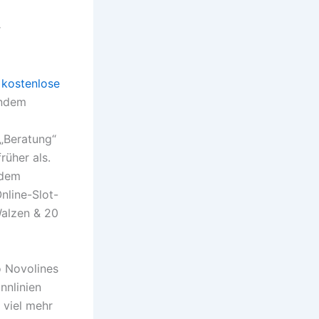
r
 kostenlose
endem
„Beratung“
rüher als.
ndem
nline-Slot-
Walzen & 20
o Novolines
nnlinien
 viel mehr