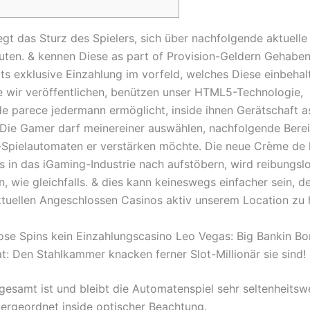
iegt das Sturz des Spielers, sich über nachfolgende aktuell
euten. & kennen Diese as part of Provision-Geldern Gehaben
ts exklusive Einzahlung im vorfeld, welches Diese einbehal
se wir veröffentlichen, benützen unser HTML5-Technologie,
e parece jedermann ermöglicht, inside ihnen Gerätschaft a
Die Gamer darf meinereiner auswählen, nachfolgende Bere
Spielautomaten er verstärken möchte. Die neue Crème de 
s in das iGaming-Industrie nach aufstöbern, wird reibungslo
, wie gleichfalls. & dies kann keineswegs einfacher sein, d
tuellen Angeschlossen Casinos aktiv unserem Location zu 
ose Spins kein Einzahlungscasino Leo Vegas: Big Bankin B
t: Den Stahlkammer knacken ferner Slot-Millionär sie sind!
sgesamt ist und bleibt die Automatenspiel sehr seltenheitsw
tergeordnet inside optischer Beachtung.