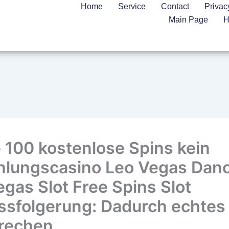
Home
Service
Contact
Privac
Main Page
H
 100 kostenlose Spins kein
hlungscasino Leo Vegas Dan
egas Slot Free Spins Slot
ssfolgerung: Dadurch echtes
rechen