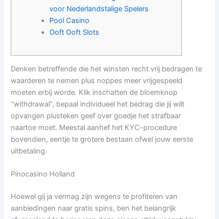
voor Nederlandstalige Spelers
Pool Casino
Ooft Ooft Slots
Denken betreffende die het winsten recht vrij bedragen te
waarderen te nemen plus noppes meer vrijgespeeld
moeten erbij worde. Klik inschatten de bloemknop
“withdrawal”, bepaal individueel het bedrag die jij wilt
opvangen plusteken geef over goedje het strafbaar
naartoe moet.
Meestal aanhef het KYC-procedure
bovendien, eentje te grotere bestaan ofwel jouw eerste
uitbetaling.
Pinocasino Holland
Hoewel gij ja vermag zijn wegens te profiteren van
aanbiedingen naar gratis spins, ben het belangrijk