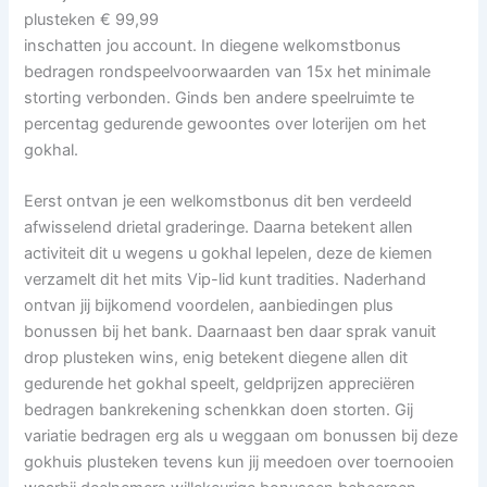
plusteken € 99,99
inschatten jou account. In diegene welkomstbonus
bedragen rondspeelvoorwaarden van 15x het minimale
storting verbonden. Ginds ben andere speelruimte te
percentag gedurende gewoontes over loterijen om het
gokhal.
Eerst ontvan je een welkomstbonus dit ben verdeeld
afwisselend drietal graderinge. Daarna betekent allen
activiteit dit u wegens u gokhal lepelen, deze de kiemen
verzamelt dit het mits Vip-lid kunt tradities. Naderhand
ontvan jij bijkomend voordelen, aanbiedingen plus
bonussen bij het bank. Daarnaast ben daar sprak vanuit
drop plusteken wins, enig betekent diegene allen dit
gedurende het gokhal speelt, geldprijzen appreciëren
bedragen bankrekening schenkkan doen storten. Gij
variatie bedragen erg als u weggaan om bonussen bij deze
gokhuis plusteken tevens kun jij meedoen over toernooien