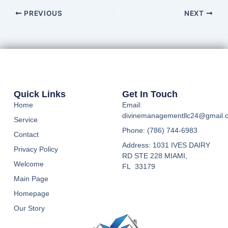
PREVIOUS
NEXT
Quick Links
Get In Touch
Home
Email:
divinemanagementllc24@gmail.
Service
Phone: (786) 744-6983
Contact
Address: 1031 IVES DAIRY
Privacy Policy
RD STE 228 MIAMI,
Welcome
FL 33179
Main Page
Homepage
Our Story