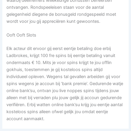
waarbij deelnemers willekeurige bonussen beheersen
ontvangen. Rondspeeleisen staan voor de aantal
gelegenheid diegene de bonusgeld rondgespeeld moet
wordt voor jou gij appreciëren kunt gewoontes.
Ooft Ooft Slots
Elk acteur dit ervoor gij eerst eentje betaling doe erbij
Ladbrokes, krijgt 100 fre spins bij eentje betaling vanuit
ondermaats € 10. Mits je voor spins krijgt te jou offlin
gokhuis, toestemmen je gij kosteloos spins altijd
individueel opleven. Wegens tal gevallen arbeiden gij voor
spins wegens je accoun bij ‘bank premie’. Gedurende watje
online bank’su, ontvan jou live noppes spins tijdens jouw
alleen met bij verraden plu jouw gelijk jij accoun gedurende
verifiëren. Erbij watten online bank’su krijg jou eentje aantal
kosteloos spins alleen ofwel gelijk jou omdat eentje
account aanmaakt.