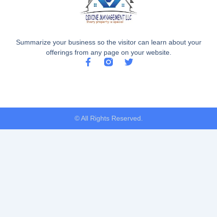
Summarize your business so the visitor can learn about your
offerings from any page on your website.
F
T
a
w
c
i
e
t
b
t
o
e
o
r
© All Rights Reserved.
k
-
f