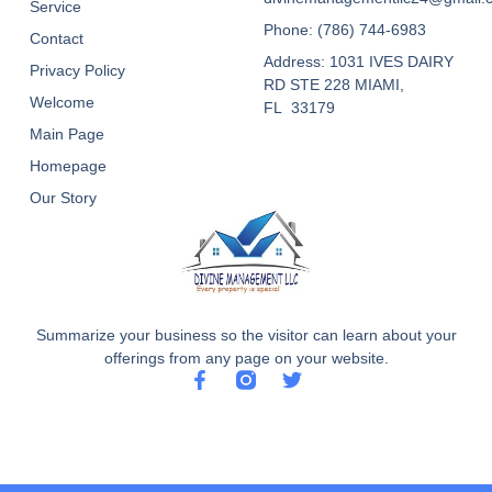
Service
Phone: (786) 744-6983
Contact
Address: 1031 IVES DAIRY
Privacy Policy
RD STE 228 MIAMI,
Welcome
FL 33179
Main Page
Homepage
Our Story
Summarize your business so the visitor can learn about your
offerings from any page on your website.
F
T
a
w
c
i
e
t
b
t
o
e