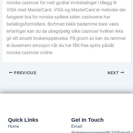
norske casinoer for nett godtar innbetalinger i tillegg til
VISA med MasterCard. VISA og MasterCard er metoder der
fungerer bra for norske spillere siden casinoene har
betalingsformidlere. Bortmed bekk bedømme bare være
erfaringer kan du da ubegripelig slike casinoer hvilken ikke
gir ett ansett brukeropplevelse. På grunn av kan du rømmer
ei dusement emosjon når du har fått free spins påslåt
norske casinoer online.
PREVIOUS
NEXT
Quick Links
Get In Touch
Home
Email:
divinemanagementllc24@gmail.