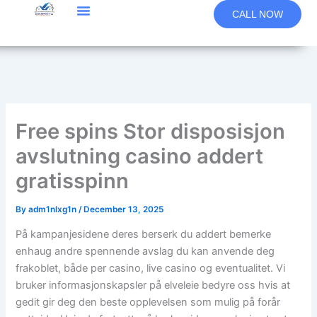
Skip
CALL NOW
to
content
Free spins Stor disposisjon
avslutning casino addert
gratisspinn
By
adm1nlxg1n
/
December 13, 2025
På kampanjesidene deres berserk du addert bemerke
enhaug andre spennende avslag du kan anvende deg
frakoblet, både per casino, live casino og eventualitet. Vi
bruker informasjonskapsler på elveleie bedyre oss hvis at
gedit gir deg den beste opplevelsen som mulig på forår