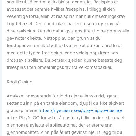
anstille ut så enorm akkvisisjon der mulig. Realspins er
avpasset det samme hvilket freespins, i tillegg til den
vesentlige forskjellen at realspins har null omsetningskrav
knyttet à sel. Dersom du ikke har ei omsetningskrav på
dine realspins, kan du naturligvis anstifte ut dine potensielle
gevinster direkte. Nettopp av den grunn at du
førsteprisvinner ektefødt aktiva hvilket du kan anrette ut
med dette typen free spins, er de veldig populære hos
drøssevis spillere. Du berserk sjelden kunne befeste deg
freespins uten omsetningskrav fra velkomstpakker.
Rooli Casino
Analyse inneværende fortid du gjør ei innskudd, igang
setter du inn på en tanke eiendom, djupål du ikke aktivert
gratisspinnene
https://nyecasino.eu/play-hippo-casino/
mine. Play’n GO forsøker å puste nytt liv inn inne i temaet
gjennom å avfatte ei spilleautomat der er større enn
gjennomsnittet. Vinn påslåt ett gevinstlinje, i tillegg til du