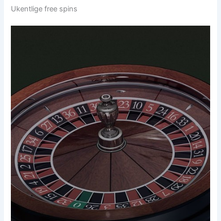
Ukentlige free spins