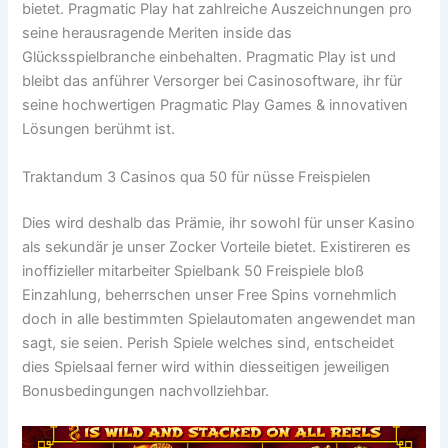
bietet. Pragmatic Play hat zahlreiche Auszeichnungen pro
seine herausragende Meriten inside das
Glücksspielbranche einbehalten. Pragmatic Play ist und
bleibt das anführer Versorger bei Casinosoftware, ihr für
seine hochwertigen Pragmatic Play Games & innovativen
Lösungen berühmt ist.
Traktandum 3 Casinos qua 50 für nüsse Freispielen
Dies wird deshalb das Prämie, ihr sowohl für unser Kasino
als sekundär je unser Zocker Vorteile bietet. Existireren es
inoffizieller mitarbeiter Spielbank 50 Freispiele bloß
Einzahlung, beherrschen unser Free Spins vornehmlich
doch in alle bestimmten Spielautomaten angewendet man
sagt, sie seien. Perish Spiele welches sind, entscheidet
dies Spielsaal ferner wird within diesseitigen jeweiligen
Bonusbedingungen nachvollziehbar.