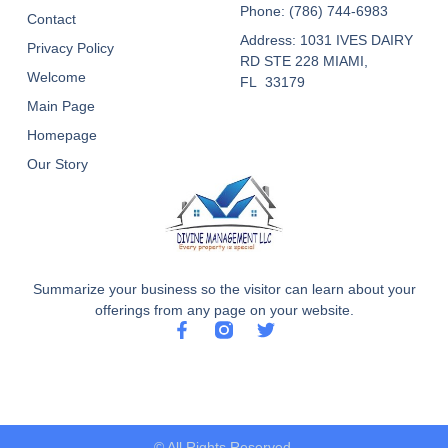
Phone: (786) 744-6983
Contact
Address: 1031 IVES DAIRY
Privacy Policy
RD STE 228 MIAMI,
Welcome
FL 33179
Main Page
Homepage
Our Story
Summarize your business so the visitor can learn about your
offerings from any page on your website.
F
T
a
w
c
i
e
t
b
t
o
e
o
r
© All Rights Reserved.