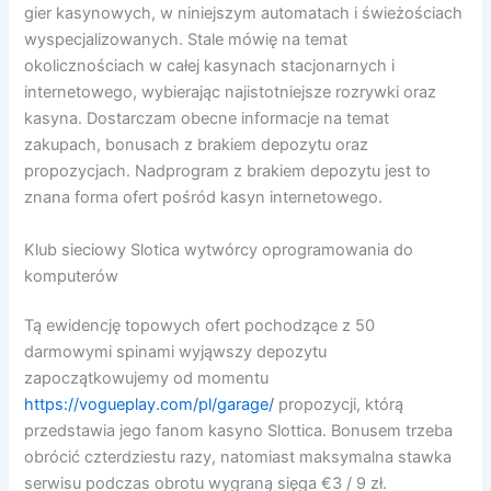
gier kasynowych, w niniejszym automatach i świeżościach
wyspecjalizowanych. Stale mówię na temat
okolicznościach w całej kasynach stacjonarnych i
internetowego, wybierając najistotniejsze rozrywki oraz
kasyna. Dostarczam obecne informacje na temat
zakupach, bonusach z brakiem depozytu oraz
propozycjach. Nadprogram z brakiem depozytu jest to
znana forma ofert pośród kasyn internetowego.
Klub sieciowy Slotica wytwórcy oprogramowania do
komputerów
Tą ewidencję topowych ofert pochodzące z 50
darmowymi spinami wyjąwszy depozytu
zapoczątkowujemy od momentu
https://vogueplay.com/pl/garage/
propozycji, którą
przedstawia jego fanom kasyno Slottica. Bonusem trzeba
obrócić czterdziestu razy, natomiast maksymalna stawka
serwisu podczas obrotu wygraną sięga €3 / 9 zł.