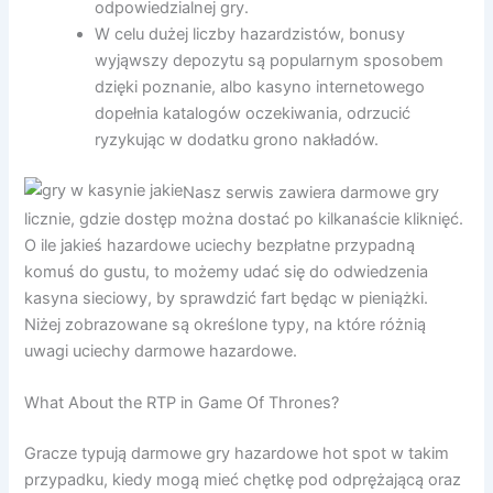
odpowiedzialnej gry.
W celu dużej liczby hazardzistów, bonusy
wyjąwszy depozytu są popularnym sposobem
dzięki poznanie, albo kasyno internetowego
dopełnia katalogów oczekiwania, odrzucić
ryzykując w dodatku grono nakładów.
Nasz serwis zawiera darmowe gry
licznie, gdzie dostęp można dostać po kilkanaście kliknięć.
O ile jakieś hazardowe uciechy bezpłatne przypadną
komuś do gustu, to możemy udać się do odwiedzenia
kasyna sieciowy, by sprawdzić fart będąc w pieniążki.
Niżej zobrazowane są określone typy, na które różnią
uwagi uciechy darmowe hazardowe.
What About the RTP in Game Of Thrones?
Gracze typują darmowe gry hazardowe hot spot w takim
przypadku, kiedy mogą mieć chętkę pod odprężającą oraz