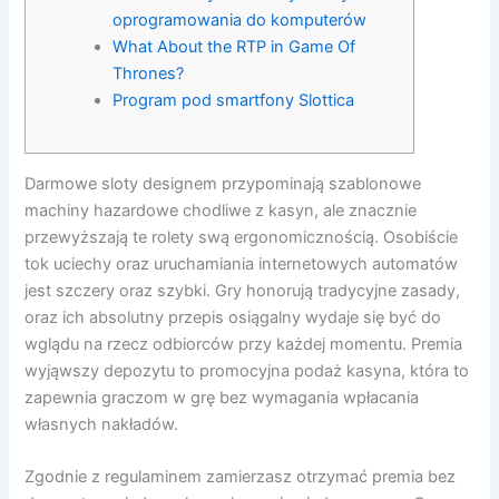
oprogramowania do komputerów
What About the RTP in Game Of
Thrones?
Program pod smartfony Slottica
Darmowe sloty designem przypominają szablonowe
machiny hazardowe chodliwe z kasyn, ale znacznie
przewyższają te rolety swą ergonomicznością. Osobiście
tok uciechy oraz uruchamiania internetowych automatów
jest szczery oraz szybki. Gry honorują tradycyjne zasady,
oraz ich absolutny przepis osiągalny wydaje się być do
wglądu na rzecz odbiorców przy każdej momentu.
Premia
wyjąwszy depozytu to promocyjna podaż kasyna, która to
zapewnia graczom w grę bez wymagania wpłacania
własnych nakładów.
Zgodnie z regulaminem zamierzasz otrzymać premia bez