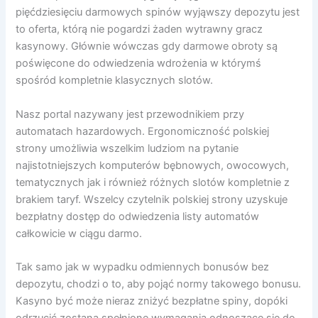
pięćdziesięciu darmowych spinów wyjąwszy depozytu jest
to oferta, którą nie pogardzi żaden wytrawny gracz
kasynowy. Głównie wówczas gdy darmowe obroty są
poświęcone do odwiedzenia wdrożenia w którymś
spośród kompletnie klasycznych slotów.
Nasz portal nazywany jest przewodnikiem przy
automatach hazardowych. Ergonomiczność polskiej
strony umożliwia wszelkim ludziom na pytanie
najistotniejszych komputerów bębnowych, owocowych,
tematycznych jak i również różnych slotów kompletnie z
brakiem taryf. Wszelcy czytelnik polskiej strony uzyskuje
bezpłatny dostęp do odwiedzenia listy automatów
całkowicie w ciągu darmo.
Tak samo jak w wypadku odmiennych bonusów bez
depozytu, chodzi o to, aby pojąć normy takowego bonusu.
Kasyno być może nieraz zniżyć bezpłatne spiny, dopóki