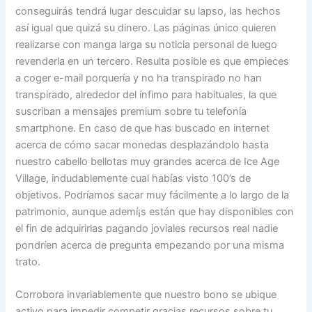
conseguirás tendrá lugar descuidar su lapso, las hechos
así­ igual que quizá su dinero. Las páginas único quieren
realizarse con manga larga su noticia personal de luego
revenderla en un tercero. Resulta posible es que empieces
a coger e-mail porquería y no ha transpirado no han
transpirado, alrededor del ínfimo para habituales, la que
suscriban a mensajes premium sobre tu telefonía
smartphone. En caso de que has buscado en internet
acerca de cómo sacar monedas desplazándolo hasta
nuestro cabello bellotas muy grandes acerca de Ice Age
Village, indudablemente cual habías visto 100’s de
objetivos. Podrí­amos sacar muy fácilmente a lo largo de la
patrimonio, aunque ademí¡s están que hay disponibles con
el fin de adquirirlas pagando joviales recursos real nadie
pondrí­en acerca de pregunta empezando por una misma
trato.
Corrobora invariablemente que nuestro bono se ubique
activo para impedir competir gracias recursos sobre tu