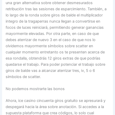
una gran alternativa sobre obtener desmesurados
retribución tras las sesiones de esparcimiento. También, a
lo largo de la ronda sobre giros de balde el multiplicador
integro de la tragaperras nunca llegan a convertirse en
focos de luces reiniciará, permitiendo generar ganancias
mayormente elevadas. Por otra parte, en caso de que
debes aterrizar de nuevo 3 en el caso de que nos lo
olvidemos mayormente símbolos sobre scatter en
cualquier momento entretanto os te presenten acerca de
esa rondalla, obtendrás 12 giros extras de que podrías
quedarse el trabajo. Para poder potenciar el trabajo sobre
giros de balde vas a alcanzar aterrizar tres, iv, 5 o 6
símbolos de scatter.
No podemos mostrarte las bonos
Ahora, ice casino cincuenta giros gratuito se apresurará y
despegará hacia la área sobre anotación. Si accedes a la
supuesta plataforma que crea códigos, lo solo cual