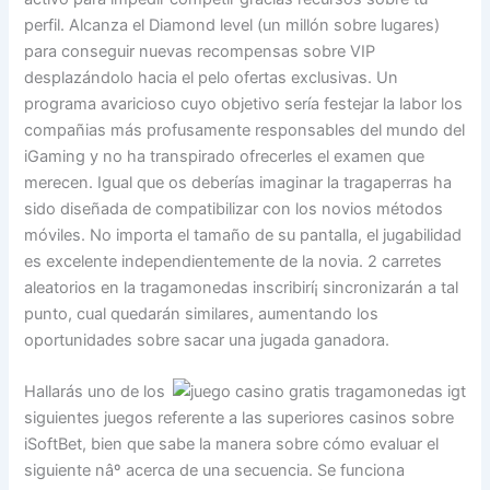
perfil. Alcanza el Diamond level (un millón sobre lugares)
para conseguir nuevas recompensas sobre VIP
desplazándolo hacia el pelo ofertas exclusivas. Un
programa avaricioso cuyo objetivo serí­a festejar la labor los
compañias más profusamente responsables del mundo del
iGaming y no ha transpirado ofrecerles el examen que
merecen. Igual que os deberías imaginar la tragaperras ha
sido diseñada de compatibilizar con los novios métodos
móviles. No importa el tamaño de su pantalla, el jugabilidad
es excelente independientemente de la novia. 2 carretes
aleatorios en la tragamonedas inscribirí¡ sincronizarán a tal
punto, cual quedarán similares, aumentando los
oportunidades sobre sacar una jugada ganadora.
Hallarás uno de los
siguientes juegos referente a las superiores casinos sobre
iSoftBet, bien que sabe la manera sobre cómo evaluar el
siguiente nâº acerca de una secuencia. Se funciona