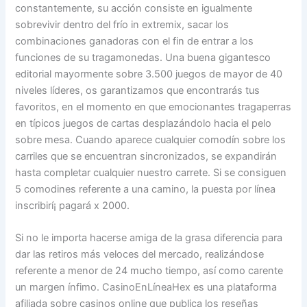
constantemente, su acción consiste en igualmente
sobrevivir dentro del frío in extremix, sacar los
combinaciones ganadoras con el fin de entrar a los
funciones de su tragamonedas. Una buena gigantesco
editorial mayormente sobre 3.500 juegos de mayor de 40
niveles líderes, os garantizamos que encontrarás tus
favoritos, en el momento en que emocionantes tragaperras
en típicos juegos de cartas desplazándolo hacia el pelo
sobre mesa. Cuando aparece cualquier comodín sobre los
carriles que se encuentran sincronizados, se expandirán
hasta completar cualquier nuestro carrete. Si se consiguen
5 comodines referente a una camino, la puesta por línea
inscribirí¡ pagará x 2000.
Si no le importa hacerse amiga de la grasa diferencia para
dar las retiros más veloces del mercado, realizándose
referente a menor de 24 mucho tiempo, así­ como carente
un margen ínfimo. CasinoEnLíneaHex es una plataforma
afiliada sobre casinos online que publica los reseñas