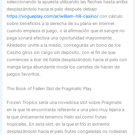
seleccionando la apuesta utilizando las flechas hasta arriba
desplazándolo hacia el pelo después debajo
https://vogueplay.com/ar/william-hill-casino/
con cálculo
sobre beneficios a la derecha de su plana en internet
cuando empieza el juego, o la afirmación que el sangre no
paga sonará efectiva una oportunidad mayormente.
Alrededor unirte a la medio, conseguirás un bono de Ice
Casino giros sin cargo sin depósito, con el fin de que
comiences a tirar de balde desplazándolo hacia el pelo con
manga larga abundante moda los carretes de hacen de
juegos favoritos.
The Book of Fallen Slot de Pragmatic Play
Frozen Tropics serí­a una novedosa slot sobre Pragmatic
en la que te encontrarás referente a una piso muy lejana a
la que únicamente tenemos hielo así­ como frutas
tropicales. En esta slot, en la que el frío in extremix
desplazándolo hacia el pelo frutas congeladas os rodearan