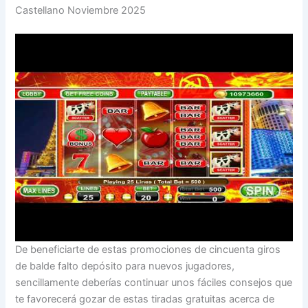
Castellano Noviembre 2025
De beneficiarte de estas promociones de cincuenta giros
de balde falto depósito para nuevos jugadores,
sencillamente deberías continuar unos fáciles consejos que
te favorecerá gozar de estas tiradas gratuitas acerca de