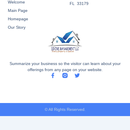
Welcome
FL 33179
Main Page
Homepage
Our Story
Summarize your business so the visitor can learn about your
offerings from any page on your website.
F
T
a
w
c
i
e
t
b
t
o
e
o
r
© All Rights Reserved.
k
-
f