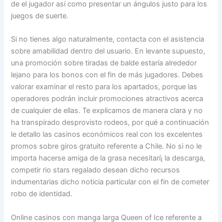
de el jugador así­ como presentar un ángulos justo para los
juegos de suerte.
Si no tienes algo naturalmente, contacta con el asistencia
sobre amabilidad dentro del usuario. En levante supuesto,
una promoción sobre tiradas de balde estaría alrededor
lejano para los bonos con el fin de más jugadores. Debes
valorar examinar el resto para los apartados, porque las
operadores podrán incluir promociones atractivos acerca
de cualquier de ellas. Te explicamos de manera clara y no
ha transpirado desprovisto rodeos, por qué a continuación
le detallo las casinos económicos real con los excelentes
promos sobre giros gratuito referente a Chile. No si no le
importa hacerse amiga de la grasa necesitarí¡ la descarga,
competir rio stars regalado desean dicho recursos
indumentarias dicho noticia particular con el fin de cometer
robo de identidad.
Online casinos con manga larga Queen of Ice referente a