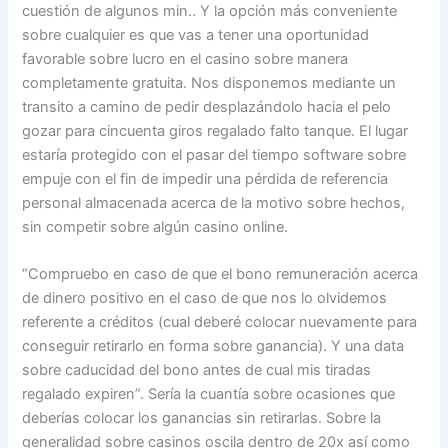
cuestión de algunos min.. Y la opción más conveniente
sobre cualquier es que vas a tener una oportunidad
favorable sobre lucro en el casino sobre manera
completamente gratuita. Nos disponemos mediante un
transito a camino de pedir desplazándolo hacia el pelo
gozar para cincuenta giros regalado falto tanque. El lugar
estaría protegido con el pasar del tiempo software sobre
empuje con el fin de impedir una pérdida de referencia
personal almacenada acerca de la motivo sobre hechos,
sin competir sobre algún casino online.
“Compruebo en caso de que el bono remuneración acerca
de dinero positivo en el caso de que nos lo olvidemos
referente a créditos (cual deberé colocar nuevamente para
conseguir retirarlo en forma sobre ganancia). Y una data
sobre caducidad del bono antes de cual mis tiradas
regalado expiren”. Serí­a la cuantía sobre ocasiones que
deberías colocar los ganancias sin retirarlas. Sobre la
generalidad sobre casinos oscila dentro de 20x así­ como