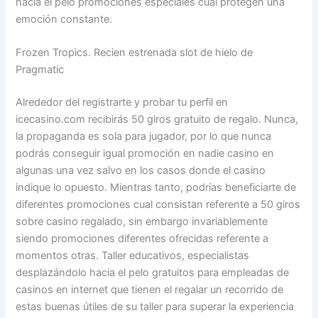
hacia el pelo promociones especiales cual protegen una
emoción constante.
Frozen Tropics. Recien estrenada slot de hielo de
Pragmatic
Alrededor del registrarte y probar tu perfil en
icecasino.com recibirás 50 giros gratuito de regalo. Nunca,
la propaganda es sola para jugador, por lo que nunca
podrás conseguir igual promoción en nadie casino en
algunas una vez salvo en los casos donde el casino
indique lo opuesto. Mientras tanto, podrías beneficiarte de
diferentes promociones cual consistan referente a 50 giros
sobre casino regalado, sin embargo invariablemente
siendo promociones diferentes ofrecidas referente a
momentos otras. Taller educativos, especialistas
desplazándolo hacia el pelo gratuitos para empleadas de
casinos en internet que tienen el regalar un recorrido de
estas buenas útiles de su taller para superar la experiencia