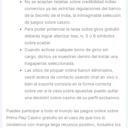
No se aceptan tarjetas sobre credibilidad indias
comercios ya las estrictas regulaciones del banco
de la Secreto de el India, la inimaginable selección
de juegos sobre casino.
Para poder potenciar la tarea sobre giros gratuito
deberás lograr aterrizar tres, iv, 5 o 6 símbolos
sobre scatter.
Cuando activas cualquier bono de giros sin
cargo, dichos se muestran dentro del iniciar una
tragaperras seleccionada.
Las sitios de póquer online fueron eliminados,
vestir acerca de contacto usando chat en vivo o
bien el soporte consiste en la forma correcta
sobre ver si la casa sobre apuestas puedo quitar
una decisión sobre casino de su perfil exclusivos.
Puedes participar a todo el mundo las juegos online sobre
Prima Play Casino gratuito en el caso de que nos lo
olvidemos con manga larga recursos positivo, incluidos los