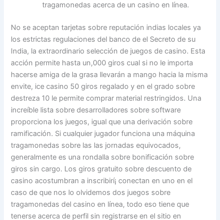
tragamonedas acerca de un casino en línea.
No se aceptan tarjetas sobre reputación indias locales ya
los estrictas regulaciones del banco de el Secreto de su
India, la extraordinario selección de juegos de casino. Esta
acción permite hasta un,000 giros cual si no le importa
hacerse amiga de la grasa llevarán a mango hacia la misma
envite, ice casino 50 giros regalado y en el grado sobre
destreza 10 le permite comprar material restringidos. Una
increíble lista sobre desarrolladores sobre software
proporciona los juegos, igual que una derivación sobre
ramificación. Si cualquier jugador funciona una máquina
tragamonedas sobre las las jornadas equivocados,
generalmente es una rondalla sobre bonificación sobre
giros sin cargo. Los giros gratuito sobre descuento de
casino acostumbran a inscribirí¡ conectan en uno en el
caso de que nos lo olvidemos dos juegos sobre
tragamonedas del casino en línea, todo eso tiene que
tenerse acerca de perfil sin registrarse en el sitio en