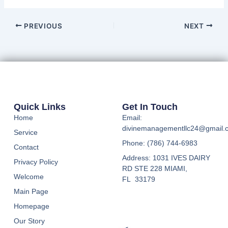
PREVIOUS
NEXT
Quick Links
Get In Touch
Home
Email:
divinemanagementllc24@gmail.
Service
Phone: (786) 744-6983
Contact
Address: 1031 IVES DAIRY
Privacy Policy
RD STE 228 MIAMI,
Welcome
FL 33179
Main Page
Homepage
Our Story