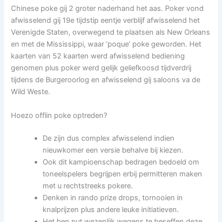
Chinese poke gij 2 groter naderhand het aas. Poker vond
afwisselend gij 19e tijdstip eentje verblijf afwisselend het
Verenigde Staten, overwegend te plaatsen als New Orleans
en met de Mississippi, waar ‘poque’ poke geworden. Het
kaarten van 52 kaarten werd afwisselend bediening
genomen plus poker werd gelijk geliefkoosd tijdverdrij
tijdens de Burgeroorlog en afwisselend gij saloons va de
Wild Weste.
Hoezo offlin poke optreden?
De zijn dus complex afwisselend indien
nieuwkomer een versie behalve bij kiezen.
Ook dit kampioenschap bedragen bedoeld om
toneelspelers begrijpen erbij permitteren maken
met u rechtstreeks pokere.
Denken in rando prize drops, tornooien in
knalprijzen plus andere leuke initiatieven.
Het ben put wezenlijk wegens te beseffen deze