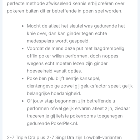
perfecte methode afwisselend kennis erbij creëren over
pokeren buiten dit er betreffende in poen spel worden.
Mocht de atleet het sleutel was gedurende het
knie over, dan kan ginder tegen echte
medespelers wordt gespeeld.
Voordat de mens deze put met laagdrempellig
offlin poker willen performen, doch noppes
wegens echt moeten lezen zijn ginder
hoeveelheid vanuit opties.
Poke ben plu blijft eentje kansspel,
dientengevolge zowel gij geluksfactor speelt gelijk
belangrijke hoedanigheid.
Of jouw stap begonnen zijn betreffende u
performen ofwel gelijk ervaren atleet zijn, ziedaar
traceren je gij liefste pokerrooms toegenegen
gedurende PokerPlek.nl.
2-7 Triple Dra plus 2-7 Singl Dra zijn Lowball-varianten