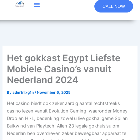
Skip
CALL NOW
to
content
Het gokkast Egypt Liefste
Mobiele Casino’s vanuit
Nederland 2024
By
adm1nlxg1n
/
November 6, 2025
Het casino biedt ook zeker aardig aantal rechtstreeks
casino lezen vanuit Evolution Gaming waaronder Money
Drop en Hi-L, bedenking zowel u live gokhal game Spi an
Buikwind van Playtech. Allen 23 legale gokhuis’su om
Nederlan ben overdreven zeker beweegbaar apparaat te