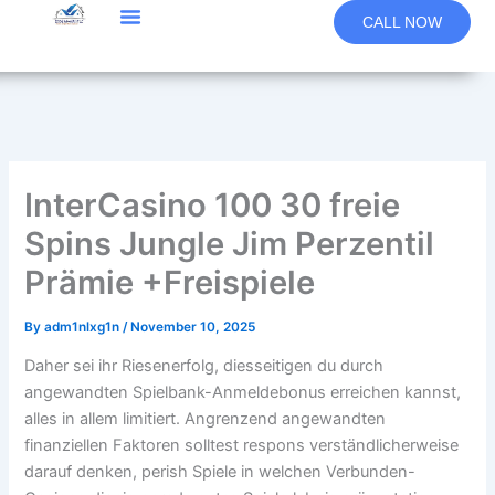
Skip
CALL NOW
to
content
InterCasino 100 30 freie
Spins Jungle Jim Perzentil
Prämie +Freispiele
By
adm1nlxg1n
/
November 10, 2025
Daher sei ihr Riesenerfolg, diesseitigen du durch
angewandten Spielbank-Anmeldebonus erreichen kannst,
alles in allem limitiert. Angrenzend angewandten
finanziellen Faktoren solltest respons verständlicherweise
darauf denken, perish Spiele in welchen Verbunden-