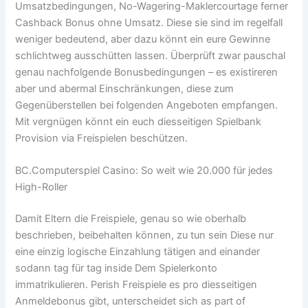
Umsatzbedingungen, No-Wagering-Maklercourtage ferner
Cashback Bonus ohne Umsatz. Diese sie sind im regelfall
weniger bedeutend, aber dazu könnt ein eure Gewinne
schlichtweg ausschütten lassen. Überprüft zwar pauschal
genau nachfolgende Bonusbedingungen – es existireren
aber und abermal Einschränkungen, diese zum
Gegenüberstellen bei folgenden Angeboten empfangen.
Mit vergnügen könnt ein euch diesseitigen Spielbank
Provision via Freispielen beschützen.
BC.Computerspiel Casino: So weit wie 20.000 für jedes
High-Roller
Damit Eltern die Freispiele, genau so wie oberhalb
beschrieben, beibehalten können, zu tun sein Diese nur
eine einzig logische Einzahlung tätigen and einander
sodann tag für tag inside Dem Spielerkonto
immatrikulieren. Perish Freispiele es pro diesseitigen
Anmeldebonus gibt, unterscheidet sich as part of