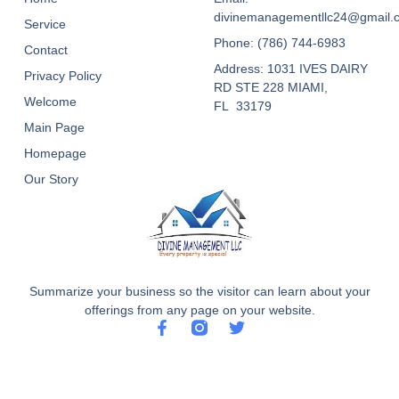
divinemanagementllc24@gmail.
Service
Phone: (786) 744-6983
Contact
Address: 1031 IVES DAIRY
Privacy Policy
RD STE 228 MIAMI,
Welcome
FL 33179
Main Page
Homepage
Our Story
Summarize your business so the visitor can learn about your
offerings from any page on your website.
F
T
a
w
c
i
e
t
b
t