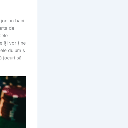
joci în bani
erta de
cele
 îți vor ţine
sele duium ş
ă jocuri să