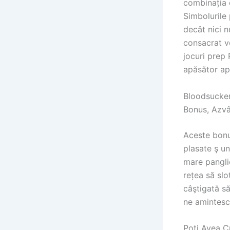
combinația d
Simbolurile
decât nici n
consacrat v
jocuri prep 
apăsător apr
Bloodsucker
Bonus, Azvâ
Aceste bonu
plasate ş un
mare panglic
rețea să slo
câştigată s
ne amintesc 
Poți Avea C