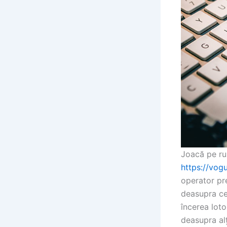
Joacă pe rul
https://vog
operator pre
deasupra cel
încerea loto
deasupra alț