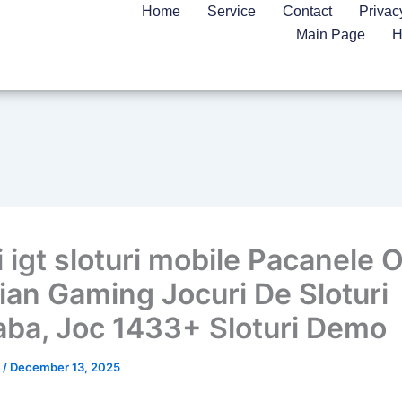
Home
Service
Contact
Privac
Main Page
H
 igt sloturi mobile Pacanele 
ian Gaming Jocuri De Sloturi
ba, Joc 1433+ Sloturi Demo
n
/
December 13, 2025