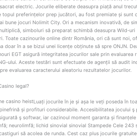
acrat electric. Jocurile eliberate deasupra piață anul trecut
 topul preferințelor prep jucători, au fost premiate și sunt
i bune jocuri Nolimit City. Ori a mecanism inovativă, de si
ultiplică, simboluri să preparat schimbă deasupra Wild-uri 
ri. Toate cazinourile online dintr România, ori că sunt noi, of
na doar în a se bizui unei licențe obținute să spre ONJN. D
nouri EGT asigură integritatea jocurilor sale prin evaluarea 
NG-ului. Aceste testări sunt efectuate de agenții să audit i
spre evaluarea caracterului aleatoriu rezultatelor jocurilor.
Casino legal?
Luați jocurile în je și așa le veți poseda în to
epinefrină și profituri considerabile. Accesibilitatea jocului ş
igurată ş softwar, iar cazinoul moment garanta și finanțele
fă; neurolimfă; lichid sinovial sinovial Stampede Cele 243 să
castiguri să acolea de runda. Cest caz plus jocurile gratuit