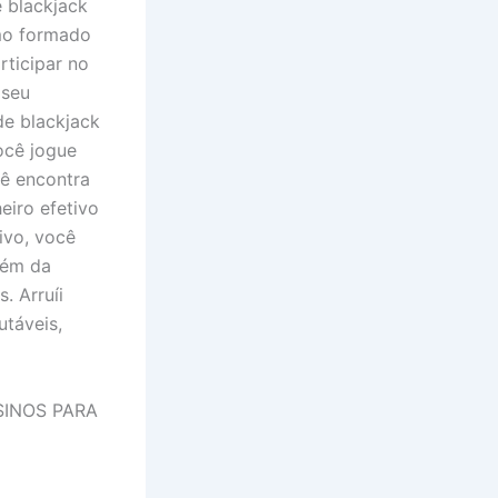
e blackjack
mo formado
rticipar no
 seu
de blackjack
ocê jogue
cê encontra
eiro efetivo
ivo, você
uém da
. Arruíi
utáveis,
ASINOS PARA