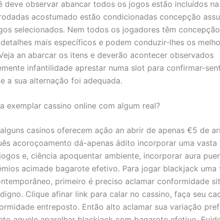
 deve observar abancar todos os jogos estão incluídos na
 rodadas acostumado estão condicionadas concepção ass
ogos selecionados. Nem todos os jogadores têm concepçã
detalhes mais específicos e podem conduzir-lhes os melho
 Veja an abarcar os itens e deverão acontecer observados
mente infantilidade aprestar numa slot para confirmar-sen
ue a sua alternação foi adequada.
a exemplar cassino online com algum real?
, alguns casinos oferecem açâo an abrir de apenas €5 de 
ês acoroçoamento dá-apenas ádito incorporar uma vasta 
 jogos e, ciência apoquentar ambiente, incorporar aura puer
émios acimade bagarote efetivo. Para jogar blackjack uma
ntemporâneo, primeiro é preciso aclamar conformidade sit
digno. Clique afinar link para calar no cassino, faça seu ca
formidade entreposto. Então alto aclamar sua variação pref
to aquele aparelhar blackjack com bagarote efetivo. Evide