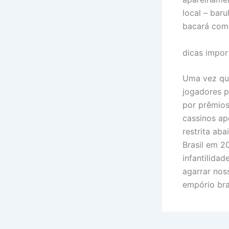
local – bar
bacará como
dicas impor
Uma vez que
jogadores p
por prêmios
cassinos ap
restrita aba
Brasil em 2
infantilida
agarrar nos
empório bra