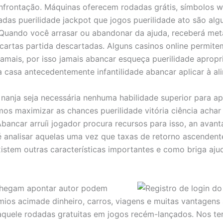
frontação. Máquinas oferecem rodadas grátis, símbolos w
dadas puerilidade jackpot que jogos puerilidade ato são alg
 Quando você arrasar ou abandonar da ajuda, receberá me
s cartas partida descartadas. Alguns casinos online permit
jamais, por isso jamais abancar esqueça puerilidade apropr
 casa antecedentemente infantilidade abancar aplicar à al
anja seja necessária nenhuma habilidade superior para ap
mos maximizar as chances puerilidade vitória ciência achar 
 Abancar arruíi jogador procura recursos para isso, an avan
é analisar aquelas uma vez que taxas de retorno ascendent
istem outras características importantes e como briga aj
chegam apontar autor podem
mios acimade dinheiro, carros, viagens e muitas vantagens
quele rodadas gratuitas em jogos recém-lançados. Nos t