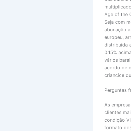
multiplicad
Age of the 
Seja com me
abonação ac
europeu, ar
distribuída
0.15% acima
vários bara
acordo de c
criancice qu
Perguntas f
As empresas
clientes ma
condição VI
formato dos