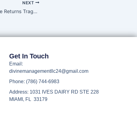
NEXT
Agent Jane Blonde Returns Tragaperras juegos de casino tragamonedas gratis en línea sin descargar en internet
Get In Touch
Email:
divinemanagementllc24@gmail.com
Phone: (786) 744-6983
Address: 1031 IVES DAIRY RD STE 228
MIAMI, FL 33179