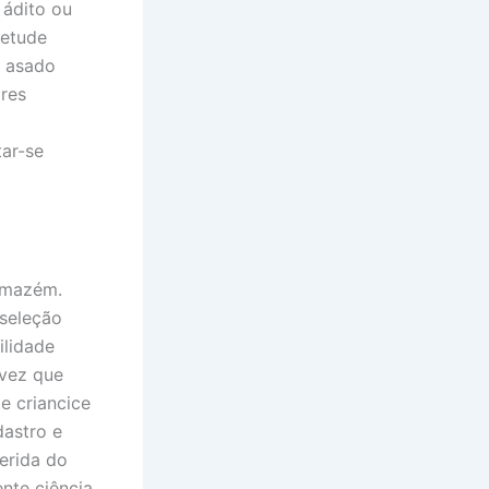
 ádito ou
uetude
o asado
res
tar-se
armazém.
seleção
ilidade
 vez que
e criancice
dastro e
erida do
nte ciência