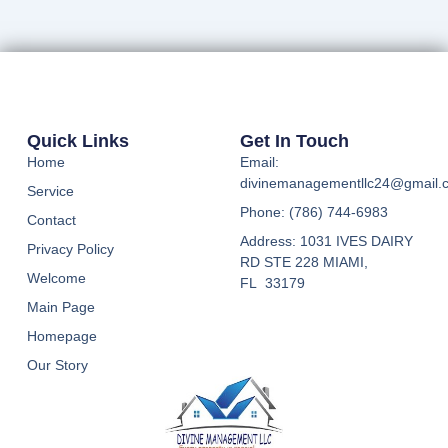
Quick Links
Get In Touch
Home
Email:
divinemanagementllc24@gmail.
Service
Phone: (786) 744-6983
Contact
Address: 1031 IVES DAIRY
Privacy Policy
RD STE 228 MIAMI,
Welcome
FL 33179
Main Page
Homepage
Our Story