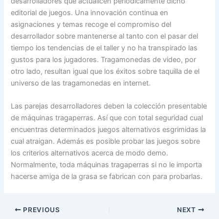
desarrolladores que actualicen periódicamente dicho
editorial de juegos. Una innovación continua en
asignaciones y temas recoge el compromiso del
desarrollador sobre mantenerse al tanto con el pasar del
tiempo los tendencias de el taller y no ha transpirado las
gustos para los jugadores. Tragamonedas de video, por
otro lado, resultan igual que los éxitos sobre taquilla de el
universo de las tragamonedas en internet.
Las parejas desarrolladores deben la colección presentable
de máquinas tragaperras. Así que con total seguridad cual
encuentras determinados juegos alternativos esgrimidas la
cual atraigan. Además es posible probar las juegos sobre
los criterios alternativos acerca de modo demo.
Normalmente, toda máquinas tragaperras si no le importa
hacerse amiga de la grasa se fabrican con para probarlas.
PREVIOUS
NEXT