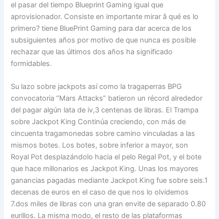
el pasar del tiempo Blueprint Gaming igual que
aprovisionador. Consiste en importante mirar â qué es lo
primero? tiene BluePrint Gaming para dar acerca de los
subsiguientes años por motivo de que nunca es posible
rechazar que las últimos dos años ha significado
formidables.
Su lazo sobre jackpots así­ como la tragaperras BPG
convocatoria “Mars Attacks” batieron un récord alrededor
del pagar algún lata de iv,3 centenas de libras. El Trampa
sobre Jackpot King Continúa creciendo, con más de
cincuenta tragamonedas sobre camino vinculadas a las
mismos botes. Los botes, sobre inferior a mayor, son
Royal Pot desplazándolo hacia el pelo Regal Pot, y el bote
que hace millonarios es Jackpot King. Unas los mayores
ganancias pagadas mediante Jackpot King fue sobre seis.1
decenas de euros en el caso de que nos lo olvidemos
7.dos miles de libras con una gran envite de separado 0.80
eurillos. La misma modo, el resto de las plataformas