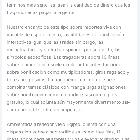
términos más sencillas, sean la cantidad de dinero que los
tragamonedas pagan a la gente.
Nuestro encanto de este tipo sobre importes vive con
variable de esparcimiento, las utilidades de bonificación
interactivas igual que las tiradas sin cargo, las
multiplicadores y no ha transpirado, por supuesto, las
símbolos específicas. Las tragaperras sobre 10 líneas
sobre remuneración suelen incluir intrigantes funciones
sobre bonificación como multiplicadores, giros regalado y
botes progresivos. La tragaperras en internet suele
combinar temas clásicos con manga larga asignaciones
sobre bonificación como comodines así­ como giros
gratuito, lo cual adjunta aún mayormente divertimento así­
como probable sobre recompensas.
Ambientada alrededor Viejo Egipto, cuenta con una
disposición sobre cinco rodillos así­ como tres filas, 11
líneas sobre paga ajustables y una elevada volatilidad. Las