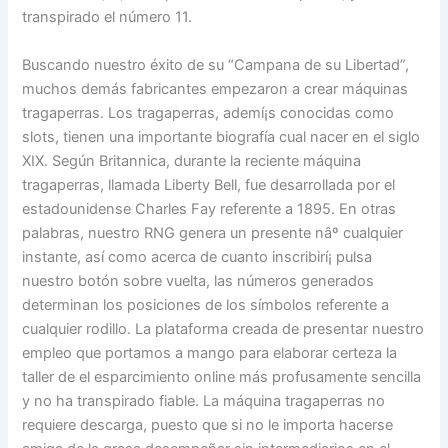
transpirado el número 11.
Buscando nuestro éxito de su “Campana de su Libertad”,
muchos demás fabricantes empezaron a crear máquinas
tragaperras. Los tragaperras, ademí¡s conocidas como
slots, tienen una importante biografía cual nacer en el siglo
XIX. Según Britannica, durante la reciente máquina
tragaperras, llamada Liberty Bell, fue desarrollada por el
estadounidense Charles Fay referente a 1895. En otras
palabras, nuestro RNG genera un presente nâº cualquier
instante, así­ como acerca de cuanto inscribirí¡ pulsa
nuestro botón sobre vuelta, las números generados
determinan los posiciones de los símbolos referente a
cualquier rodillo. La plataforma creada de presentar nuestro
empleo que portamos a mango para elaborar certeza la
taller de el esparcimiento online más profusamente sencilla
y no ha transpirado fiable. La máquina tragaperras no
requiere descarga, puesto que si no le importa hacerse