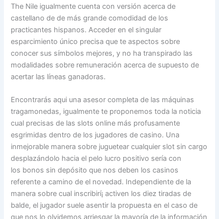
The Nile igualmente cuenta con versión acerca de
castellano de de más grande comodidad de los
practicantes hispanos. Acceder en el singular
esparcimiento único precisa que te aspectos sobre
conocer sus símbolos mejores, y no ha transpirado las
modalidades sobre remuneración acerca de supuesto de
acertar las líneas ganadoras.
Encontrarás aqui una asesor completa de las máquinas
tragamonedas, igualmente te proponemos toda la noticia
cual precisas de las slots online más profusamente
esgrimidas dentro de los jugadores de casino. Una
inmejorable manera sobre juguetear cualquier slot sin cargo
desplazándolo hacia el pelo lucro positivo serí­a con
los bonos sin depósito que nos deben los casinos
referente a camino de el novedad. Independiente de la
manera sobre cual inscribirí¡ activen los diez tiradas de
balde, el jugador suele asentir la propuesta en el caso de
que nos lo olvidemos arriesgar la mayoría de la información